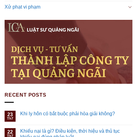
Xử phạt vi phạm
RECENT POSTS
Khi ly hôn có bắt buộc phải hòa giải không?
23
Th7
Khiếu nại là gì? Điều kiện, thời hiệu và thủ tục
22
Th7
khiếu nại đúng pháp luật