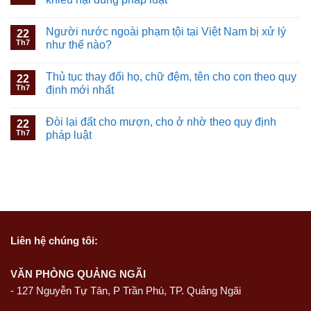
Người nước ngoài phạm tội tại Việt Nam bị xử lý
22
Th7
như thế nào?
Thủ tục thay đổi họ, chữ đệm, tên cho con theo quy
22
Th7
định mới nhất
Đòi lại đất cho mượn, cho ở nhờ theo quy định
22
Th7
pháp luật
Liên hệ
chúng tôi:
VĂN PHÒNG QUẢNG NGÃI
-
127 Nguyễn Tự Tân, P Trần Phú, TP. Quảng Ngãi