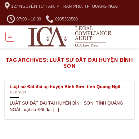
Skip
127 NGUYỄN TỰ TÂN, P TRẦN PHÚ, TP. QUẢNG NGÃI
to
content
07:00 - 18:00
0905333560
TAG ARCHIVES:
LUẬT SƯ ĐẤT ĐAI HUYỆN BÌNH
SƠN
Luật sư Đất đai tại huyện Bình Sơn, tỉnh Quảng Ngãi
16/11/2023
LUẬT SƯ ĐẤT ĐAI TẠI HUYỆN BÌNH SƠN, TỈNH QUẢNG
NGÃI Luật sư Đất đai [...]