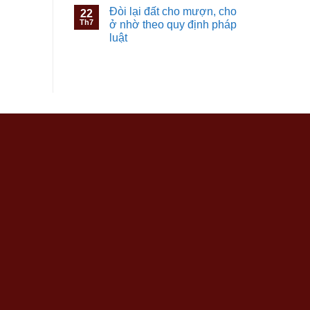
Đòi lại đất cho mượn, cho
22
Th7
ở nhờ theo quy định pháp
luật