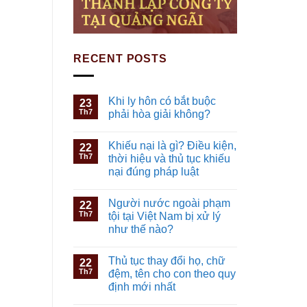
RECENT POSTS
Khi ly hôn có bắt buộc
23
Th7
phải hòa giải không?
Khiếu nại là gì? Điều kiện,
22
Th7
thời hiệu và thủ tục khiếu
nại đúng pháp luật
Người nước ngoài phạm
22
Th7
tội tại Việt Nam bị xử lý
như thế nào?
Thủ tục thay đổi họ, chữ
22
Th7
đệm, tên cho con theo quy
định mới nhất