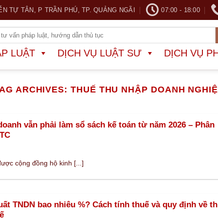
ỄN TỰ TÂN, P TRẦN PHÚ, TP. QUẢNG NGÃI
07:00 - 18:00
ÁP LUẬT
DỊCH VỤ LUẬT SƯ
DỊCH VỤ P
AG ARCHIVES:
THUẾ THU NHẬP DOANH NGHI
doanh vẫn phải làm sổ sách kế toán từ năm 2026 – Phân
BTC
ược cộng đồng hộ kinh [...]
uất TNDN bao nhiêu %? Cách tính thuế và quy định về t
ế