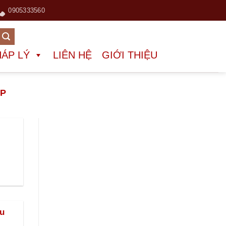
0905333560
HÁP LÝ
LIÊN HỆ
GIỚI THIỆU
ỆP
hu