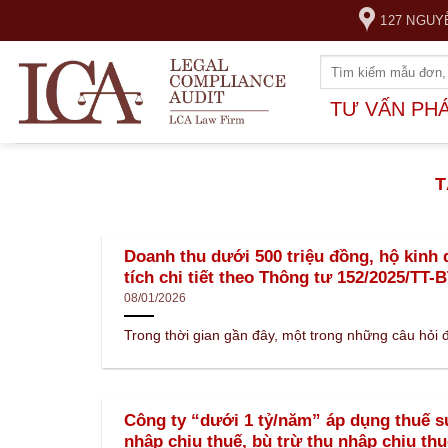
Skip
127 NGUY
to
content
TƯ VẤN PH
T
Doanh thu dưới 500 triệu đồng, hộ kinh 
tích chi tiết theo Thông tư 152/2025/TT-
08/01/2026
Trong thời gian gần đây, một trong những câu hỏi đ
Công ty “dưới 1 tỷ/năm” áp dụng thuế s
nhập chịu thuế, bù trừ thu nhập chịu thu