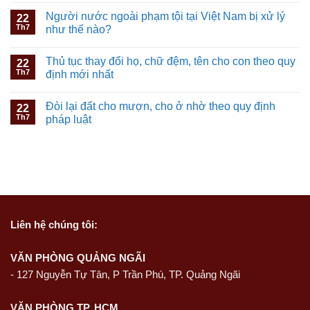
Người nước ngoài phạm tội tại Việt Nam bị xử lý
22
Th7
như thế nào?
Thủ tục thay đổi họ, chữ đệm, tên cho con theo quy
22
Th7
định mới nhất
Đòi lại đất cho mượn, cho ở nhờ theo quy định
22
Th7
pháp luật
Liên hệ
chúng tôi:
VĂN PHÒNG QUẢNG NGÃI
-
127 Nguyễn Tự Tân, P Trần Phú, TP. Quảng Ngãi
VĂN PHÒNG TP. HCM