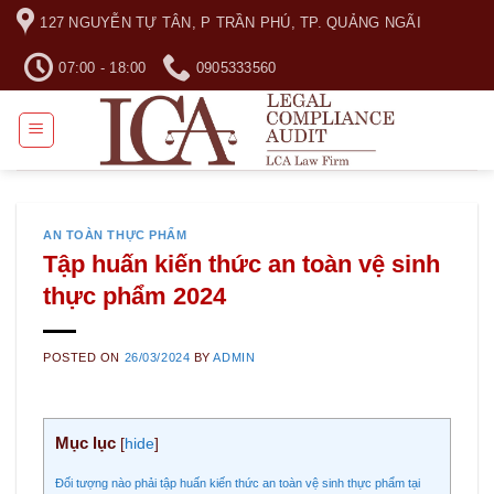
Skip
127 NGUYỄN TỰ TÂN, P TRẦN PHÚ, TP. QUẢNG NGÃI
to
content
07:00 - 18:00
0905333560
AN TOÀN THỰC PHẨM
Tập huấn kiến thức an toàn vệ sinh
thực phẩm 2024
POSTED ON
26/03/2024
BY
ADMIN
Mục lục
[
hide
]
Đối tượng nào phải tập huấn kiến thức an toàn vệ sinh thực phẩm tại