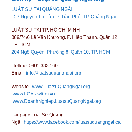
LUẬT SƯ TẠI QUẢNG NGÃI
127 Nguyễn Tự Tân, P. Trần Phú, TP. Quảng Ngãi
LUẬT SƯ TẠI TP. HỒ CHÍ MINH
389/74/6 Lê Văn Khương, P. Hiệp Thành, Quận 12,
TP. HCM
204 Ngô Quyền, Phường 8, Quận 10, TP. HCM
Hotline: 0905 333 560
Email:
info@luatsuquangngai.org
Website:
www.LuatsuQuangNgai.org
www.LCAlawfirm.vn
www.DoanhNghiep.LuatsuQuangNgai.org
Fanpage Luật Sư Quảng
Ngãi:
https://www.facebook.com/luatsuquangngailca