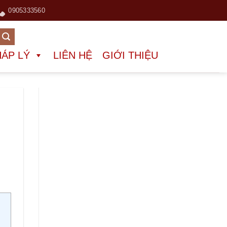
0905333560
HÁP LÝ
LIÊN HỆ
GIỚI THIỆU