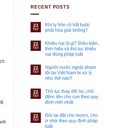
RECENT POSTS
Khi ly hôn có bắt buộc
23
Th7
phải hòa giải không?
Khiếu nại là gì? Điều kiện,
22
Th7
thời hiệu và thủ tục khiếu
nại đúng pháp luật
ịch
Người nước ngoài phạm
22
Th7
tội tại Việt Nam bị xử lý
như thế nào?
Thủ tục thay đổi họ, chữ
22
Th7
đệm, tên cho con theo quy
ng
định mới nhất
Đòi lại đất cho mượn, cho
22
Th7
ở nhờ theo quy định pháp
anh
luật