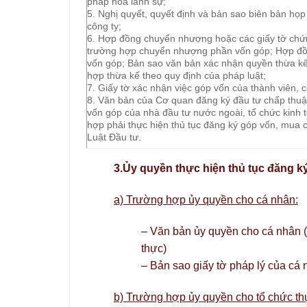
pháp hóa lãnh sự;
5. Nghị quyết, quyết định và bản sao biên bản họp
công ty;
6. Hợp đồng chuyển nhượng hoặc các giấy tờ chứ
trường hợp chuyển nhượng phần vốn góp; Hợp đồn
vốn góp; Bản sao văn bản xác nhận quyền thừa kế
hợp thừa kế theo quy định của pháp luật;
7. Giấy tờ xác nhận việc góp vốn của thành viên, 
8. Văn bản của Cơ quan đăng ký đầu tư chấp thu
vốn góp của nhà đầu tư nước ngoài, tổ chức kinh t
hợp phải thực hiện thủ tục đăng ký góp vốn, mua
Luật Đầu tư.
3.Ủy quyền thực hiện thủ tục đăng 
a) Trường hợp ủy quyền cho cá nhân:
– Văn bản ủy quyền cho cá nhân 
thực)
– Bản sao giấy tờ pháp lý của cá
b) Trường hợp ủy quyền cho tổ chức thự