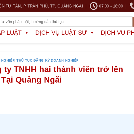
ỄN TỰ TÂN, P TRẦN PHÚ, TP. QUẢNG NGÃI
07:00 - 18:00
ÁP LUẬT
DỊCH VỤ LUẬT SƯ
DỊCH VỤ P
 NGHIỆP
,
THỦ TỤC ĐĂNG KÝ DOANH NGHIỆP
 ty TNHH hai thành viên trở lên
 Tại Quảng Ngãi