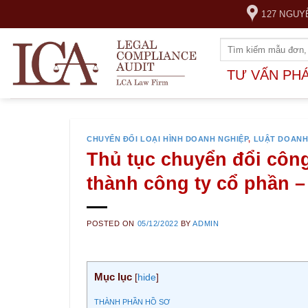
Skip
127 NGUY
to
content
TƯ VẤN PH
CHUYỂN ĐỔI LOẠI HÌNH DOANH NGHIỆP
,
LUẬT DOANH
Thủ tục chuyển đổi công
thành công ty cổ phần –
POSTED ON
05/12/2022
BY
ADMIN
Mục lục
[
hide
]
THÀNH PHẦN HỒ SƠ