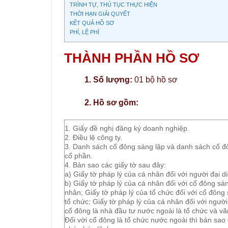
TRÌNH TỰ, THỦ TỤC THỰC HIỆN
THỜI HẠN GIẢI QUYẾT
KẾT QUẢ HỒ SƠ
PHÍ, LỆ PHÍ
THÀNH PHẦN HỒ SƠ
1. Số lượng:
01 bộ hồ sơ
2. Hồ sơ gồm:
1. Giấy đề nghị đăng ký doanh nghiệp.
2. Điều lệ công ty.
3. Danh sách cổ đông sáng lập và danh sách cổ đô
cổ phần.
4. Bản sao các giấy tờ sau đây:
a) Giấy tờ pháp lý của cá nhân đối với người đại 
b) Giấy tờ pháp lý của cá nhân đối với cổ đông sá
nhân; Giấy tờ pháp lý của tổ chức đối với cổ đông
tổ chức; Giấy tờ pháp lý của cá nhân đối với ngườ
cổ đông là nhà đầu tư nước ngoài là tổ chức và vă
Đối với cổ đông là tổ chức nước ngoài thì bản sao