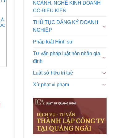
 TY
NGÀNH, NGHỀ KINH DOANH
CÓ ĐIỀU KIỆN
LÀ
THỦ TỤC ĐĂNG KÝ DOANH
ỚC
NGHIỆP
Pháp luật Hình sự
Tư vấn pháp luật hôn nhân gia
đình
Luật sở hữu trí tuệ
Xử phạt vi phạm
g