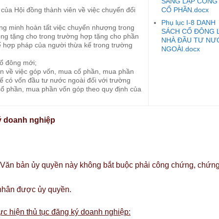
SÁNG LẬP CÔNG
CỔ PHẦN.docx
 của Hội đồng thành viên về việc chuyển đổi
Phụ lục I-8 DANH
ng minh hoàn tất việc chuyển nhượng trong
SÁCH CỔ ĐÔNG 
g tặng cho trong trường hợp tặng cho phần
NHÀ ĐẦU TƯ NƯ
 hợp pháp của người thừa kế trong trường
NGOÀI.docx
cổ đông mới;
ận về việc góp vốn, mua cổ phần, mua phần
ế có vốn đầu tư nước ngoài đối với trường
 cổ phần, mua phần vốn góp theo quy định của
ký doanh nghiệp
(Văn bản ủy quyền này không bắt buộc phải công chứng, chứn
 nhân được ủy quyền.
c hiện thủ tục đăng ký doanh nghiệp: