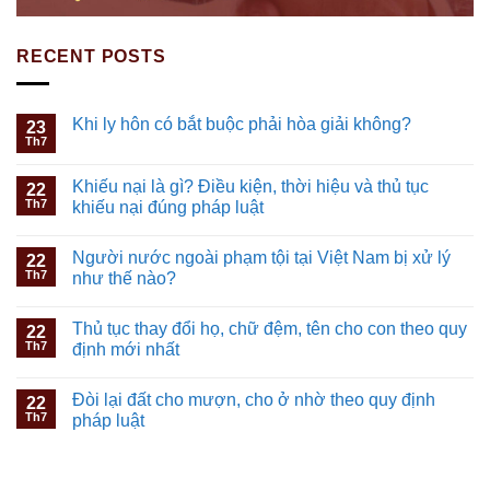
RECENT POSTS
Khi ly hôn có bắt buộc phải hòa giải không?
23
Th7
Khiếu nại là gì? Điều kiện, thời hiệu và thủ tục
22
Th7
khiếu nại đúng pháp luật
Người nước ngoài phạm tội tại Việt Nam bị xử lý
22
Th7
như thế nào?
Thủ tục thay đổi họ, chữ đệm, tên cho con theo quy
22
Th7
định mới nhất
Đòi lại đất cho mượn, cho ở nhờ theo quy định
22
Th7
pháp luật