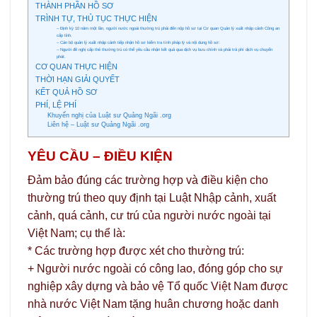
THÀNH PHẦN HỒ SƠ
TRÌNH TỰ, THỦ TỤC THỰC HIỆN
– Định kỳ 10 năm một lần, người nước ngoài thường trú phải đến nộp hồ sơ tại Cơ quan Quản lý xuất nhập cảnh Công an
cấp tỉnh.
– Cán bộ quản lý xuất nhập cảnh tiếp nhận hồ sơ kiểm tra tính pháp lý và nội dung hồ sơ:
– Người đề nghị cấp thẻ thường trú có thể yêu cầu nhận kết quả qua dịch vụ bưu chính và phải trả phí dịch vụ chuyển
phát.
CƠ QUAN THỰC HIỆN
THỜI HẠN GIẢI QUYẾT
KẾT QUẢ HỒ SƠ
PHÍ, LỆ PHÍ
Khuyến nghị của Luật sư Quảng Ngãi .org
Liên hệ – Luật sư Quảng Ngãi .org
YÊU CẦU – ĐIỀU KIỆN
Đảm bảo đúng các trường hợp và điều kiện cho
thường trú theo quy định tại Luật Nhập cảnh, xuất
cảnh, quá cảnh, cư trú của người nước ngoài tại
Việt Nam; cụ thể là:
* Các trường hợp được xét cho thường trú:
+ Người nước ngoài có công lao, đóng góp cho sự
nghiệp xây dựng và bảo vệ Tổ quốc Việt Nam được
nhà nước Việt Nam tặng huân chương hoặc danh