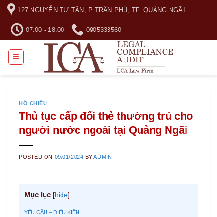
Skip
127 NGUYỄN TỰ TÂN, P TRẦN PHÚ, TP. QUẢNG NGÃI
to
content
07:00 - 18:00
0905333560
HỘ CHIẾU
Thủ tục cấp đổi thẻ thường trú cho
người nước ngoài tại Quảng Ngãi
POSTED ON
09/01/2024
BY
ADMIN
Mục lục
[
hide
]
YÊU CẦU – ĐIỀU KIỆN