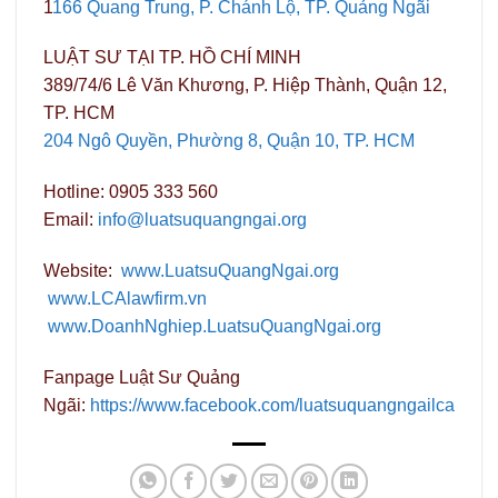
1
166 Quang Trung, P. Chánh Lộ, TP. Quảng Ngãi
LUẬT SƯ TẠI TP. HỒ CHÍ MINH
389/74/6 Lê Văn Khương, P. Hiệp Thành, Quận 12,
TP. HCM
204 Ngô Quyền, Phường 8, Quận 10, TP. HCM
Hotline: 0905 333 560
Email:
info@luatsuquangngai.org
Website:
www.LuatsuQuangNgai.org
www.LCAlawfirm.vn
www.DoanhNghiep.LuatsuQuangNgai.org
Fanpage Luật Sư Quảng
Ngãi:
https://www.facebook.com/luatsuquangngailca