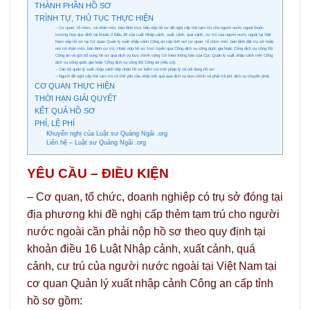
THÀNH PHẦN HỒ SƠ
TRÌNH TỰ, THỦ TỤC THỰC HIỆN
– Cơ quan, tổ chức, cá nhân mời, bảo lãnh trực tiếp nộp hồ sơ đề nghị cấp thẻ tạm trú cho người nước ngoài thuộc
trường hợp quy định tại khoản 2 Điều 36 của Luật Nhập cảnh, xuất cảnh, quá cảnh, cư trú của người nước ngoài tại Việt
Nam nộp hồ sơ tại Cơ quan Quản lý xuất nhập cảnh Công an cấp tỉnh nơi cơ quan, tổ chức mời, bảo lãnh đặt trụ sở hoặc
nơi cá nhân mời, bảo lãnh cư trú. Hoặc nộp hồ sơ trực tuyến qua Cổng dịch vụ công quốc gia hoặc Cổng dịch vụ công Bộ
Công an và gửi bổ sung hồ sơ qua dịch vụ bưu chính công ích theo thông báo của Cục Quản lý xuất nhập cảnh trên Cổng
dịch vụ công quốc gia hoặc Cổng dịch vụ công Bộ Công an (nếu có).
– Cán bộ quản lý xuất nhập cảnh tiếp nhận hồ sơ kiểm tra tính pháp lý và nội dung hồ sơ:
– Người đề nghị cấp thẻ tạm trú có thể yêu cầu nhận kết quả qua dịch vụ bưu chính và phải trả phí dịch vụ chuyển phát.
CƠ QUAN THỰC HIỆN
THỜI HẠN GIẢI QUYẾT
KẾT QUẢ HỒ SƠ
PHÍ, LỆ PHÍ
Khuyến nghị của Luật sư Quảng Ngãi .org
Liên hệ – Luật sư Quảng Ngãi .org
YÊU CẦU – ĐIỀU KIỆN
– Cơ quan, tổ chức, doanh nghiệp có trụ sở đóng tại
địa phương khi đề nghị cấp thẻm tạm trú cho người
nước ngoài cần phải nộp hồ sơ theo quy định tại
khoản điều 16 Luật Nhập cảnh, xuất cảnh, quá
cảnh, cư trú của người nước ngoài tại Việt Nam tại
cơ quan Quản lý xuất nhập cảnh Công an cấp tỉnh
hồ sơ gồm: