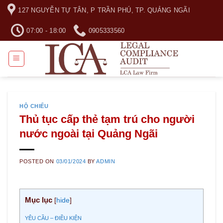
Skip
127 NGUYỄN TỰ TÂN, P TRẦN PHÚ, TP. QUẢNG NGÃI
to
content
07:00 - 18:00
0905333560
HỘ CHIẾU
Thủ tục cấp thẻ tạm trú cho người
nước ngoài tại Quảng Ngãi
POSTED ON
03/01/2024
BY
ADMIN
Mục lục
[
hide
]
YÊU CẦU – ĐIỀU KIỆN