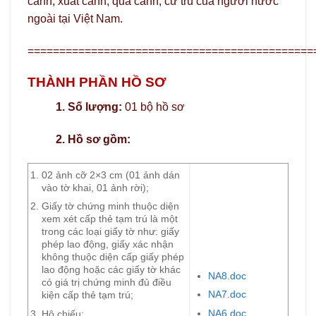
cảnh, xuất cảnh, quá cảnh, cư trú của người nước
ngoài tại Việt Nam.
=============================================
THÀNH PHẦN HỒ SƠ
1. Số lượng:
01 bộ hồ sơ
2. Hồ sơ gồm:
02 ảnh cỡ 2×3 cm (01 ảnh dán
vào tờ khai, 01 ảnh rời);
Giấy tờ chứng minh thuộc diện
xem xét cấp thẻ tạm trú là một
trong các loại giấy tờ như: giấy
phép lao động, giấy xác nhận
không thuộc diện cấp giấy phép
lao động hoặc các giấy tờ khác
NA8.doc
có giá trị chứng minh đủ điều
NA7.doc
kiện cấp thẻ tạm trú;
NA6.doc
Hộ chiếu;