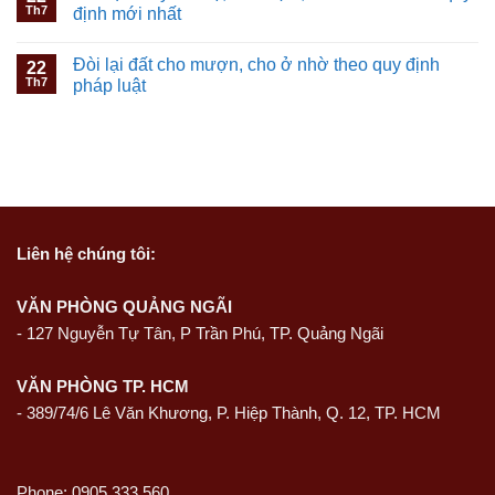
Th7
định mới nhất
Đòi lại đất cho mượn, cho ở nhờ theo quy định
22
Th7
pháp luật
Liên hệ
chúng tôi:
VĂN PHÒNG QUẢNG NGÃI
-
127 Nguyễn Tự Tân, P Trần Phú, TP. Quảng Ngãi
VĂN PHÒNG TP. HCM
- 389/74/6 Lê Văn Khương, P. Hiệp Thành, Q. 12, TP. HCM
Phone: 0905 333 560