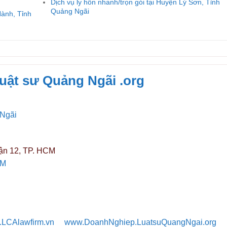
Dịch vụ ly hôn nhanh/trọn gói tại Huyện Lý Sơn, Tỉnh
Quảng Ngãi
Hành, Tỉnh
Luật sư Quảng
Ngãi
.org
 Ngãi
ận 12, TP. HCM
CM
LCAlawfirm.vn
www.DoanhNghiep.LuatsuQuangNgai.org