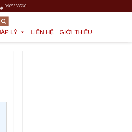
0905333560
HÁP LÝ
LIÊN HỆ
GIỚI THIỆU