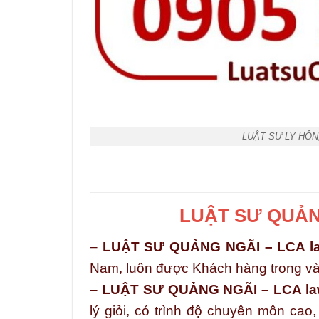
LUẬT SƯ LY HÔN
LUẬT SƯ QUẢNG
–
LUẬT SƯ QUẢNG NGÃI – LCA la
Nam, luôn được Khách hàng trong và 
–
LUẬT SƯ QUẢNG NGÃI – LCA la
lý giỏi, có trình độ chuyên môn cao