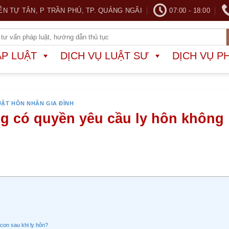
ỄN TỰ TÂN, P TRẦN PHÚ, TP. QUẢNG NGÃI
07:00 - 18:00
ÁP LUẬT
DỊCH VỤ LUẬT SƯ
DỊCH VỤ P
UẬT HÔN NHÂN GIA ĐÌNH
 có quyền yêu cầu ly hôn không
con sau khi ly hôn?