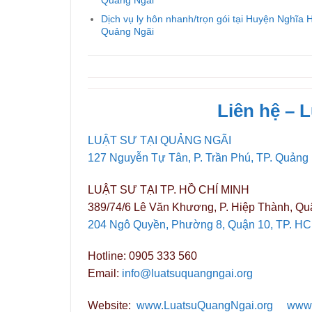
Quảng Ngãi
Dịch vụ ly hôn nhanh/trọn gói tại Huyện Nghĩa 
Quảng Ngãi
Liên hệ – 
LUẬT SƯ TẠI QUẢNG NGÃI
127 Nguyễn Tự Tân, P. Trần Phú, TP. Quảng
LUẬT SƯ TẠI TP. HỒ CHÍ MINH
389/74/6 Lê Văn Khương, P. Hiệp Thành, Qu
204 Ngô Quyền, Phường 8, Quận 10, TP. H
Hotline: 0905 333 560
Email:
info@luatsuquangngai.org
Website:
www.LuatsuQuangNgai.org
www.