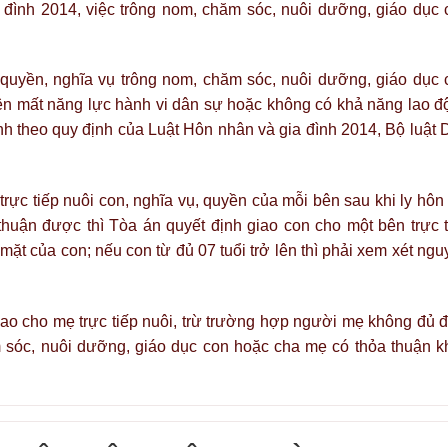
đình 2014, việc trông nom, chăm sóc, nuôi dưỡng, giáo dục 
 quyền, nghĩa vụ trông nom, chăm sóc, nuôi dưỡng, giáo dục 
iên mất năng lực hành vi dân sự hoặc không có khả năng lao đ
ình theo quy định của Luật Hôn nhân và gia đình 2014, Bộ luật 
rực tiếp nuôi con, nghĩa vụ, quyền của mỗi bên sau khi ly hôn
thuận được thì Tòa án quyết định giao con cho một bên trực t
mặt của con; nếu con từ đủ 07 tuổi trở lên thì phải xem xét ng
ao cho mẹ trực tiếp nuôi, trừ trường hợp người mẹ không đủ đ
ăm sóc, nuôi dưỡng, giáo dục con hoặc cha mẹ có thỏa thuận k