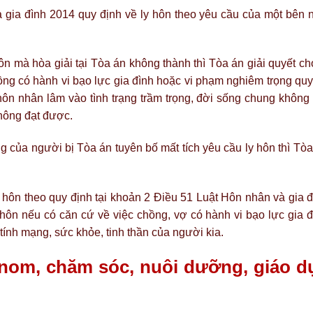
 gia đình 2014 quy định về ly hôn theo yêu cầu của một bên 
n mà hòa giải tại Tòa án không thành thì Tòa án giải quyết ch
ồng có hành vi bạo lực gia đình hoặc vi phạm nghiêm trọng quy
ôn nhân lâm vào tình trạng trầm trọng, đời sống chung không 
hông đạt được.
 của người bị Tòa án tuyên bố mất tích yêu cầu ly hôn thì Tòa
 hôn theo quy định tại khoản 2 Điều 51 Luật Hôn nhân và gia đ
y hôn nếu có căn cứ về việc chồng, vợ có hành vi bạo lực gia đ
ính mạng, sức khỏe, tinh thần của người kia.
g nom, chăm sóc, nuôi dưỡng, giáo d