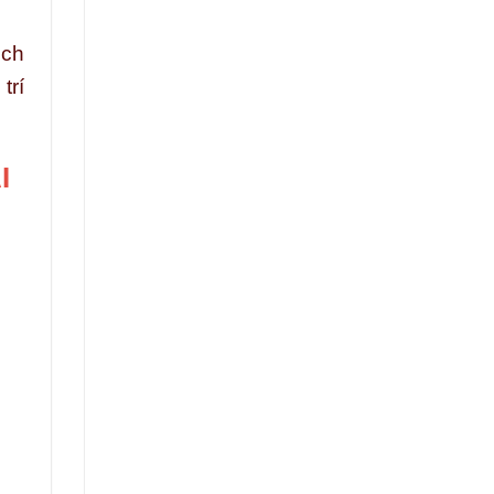
ịch
trí
I
h