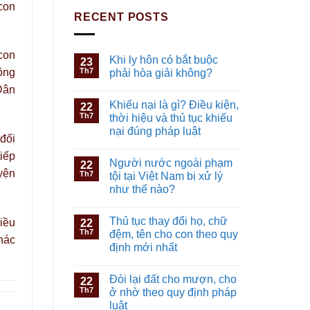
con
RECENT POSTS
con
Khi ly hôn có bắt buộc
23
Th7
ộng
phải hòa giải không?
Dân
Khiếu nại là gì? Điều kiện,
22
Th7
thời hiệu và thủ tục khiếu
nại đúng pháp luật
 đối
iếp
Người nước ngoài phạm
22
uyện
Th7
tội tại Việt Nam bị xử lý
như thế nào?
Thủ tục thay đổi họ, chữ
iều
22
Th7
đệm, tên cho con theo quy
hác
định mới nhất
Đòi lại đất cho mượn, cho
22
Th7
ở nhờ theo quy định pháp
luật