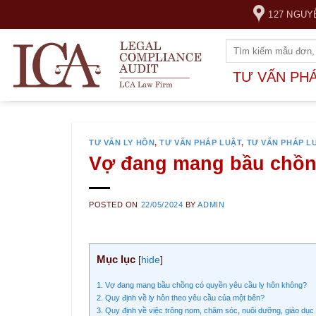
Skip
127 NGUY
to
content
TƯ VẤN PH
TƯ VẤN LY HÔN
,
TƯ VẤN PHÁP LUẬT
,
TƯ VẤN PHÁP L
Vợ đang mang bầu chồng
POSTED ON
22/05/2024
BY
ADMIN
Mục lục
[
hide
]
1. Vợ đang mang bầu chồng có quyền yêu cầu ly hôn không?
2. Quy định về ly hôn theo yêu cầu của một bên?
3. Quy định về việc trông nom, chăm sóc, nuôi dưỡng, giáo dục 