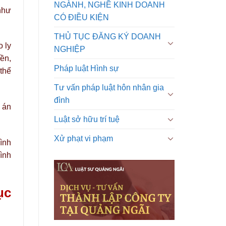
NGÀNH, NGHỀ KINH DOANH
như
CÓ ĐIỀU KIỆN
THỦ TỤC ĐĂNG KÝ DOANH
o ly
NGHIỆP
ền,
Pháp luật Hình sự
thể
Tư vấn pháp luật hôn nhân gia
đình
 án
Luật sở hữu trí tuệ
Xử phạt vi phạm
ình
ình
ục