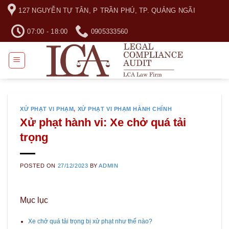
Skip
127 NGUYỄN TỰ TÂN, P TRẦN PHÚ, TP. QUẢNG NGÃI
to
content
07:00 - 18:00
0905333560
XỬ PHẠT VI PHẠM
,
XỬ PHẠT VI PHẠM HÀNH CHÍNH
Xử phạt hành vi: Xe chở quá tải
trọng
POSTED ON
27/12/2023
BY
ADMIN
Mục lục
Xe chở quá tải trọng bị xử phạt như thế nào?