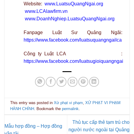
Website:
www.LuatsuQuangNgai.org
www.LCAlawfirm.vn
www.DoanhNghiep.LuatsuQuangNgai.org
Fanpage Luật Sư Quảng Ngãi:
https://www.facebook.com/luatsuquangngailca
Công ty Luật LCA :
https://www.facebook.com/luatsugioiquangngai
This entry was posted in
Xử phạt vi phạm
,
XỬ PHẠT VI PHẠM
HÀNH CHÍNH
. Bookmark the
permalink
.
Thủ tục cấp thẻ tạm trú cho
Mẫu hợp đồng – Hợp đồng
người nước ngoài tại Quảng
vận tải