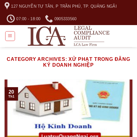
Skip
127 NGUYỄN TỰ TÂN, P TRẦN PHÚ, TP. QUẢNG NGÃI
to
content
07:00 - 18:00
0905333560
CATEGORY ARCHIVES:
XỬ PHẠT TRONG ĐĂNG
KÝ DOANH NGHIỆP
20
Th1