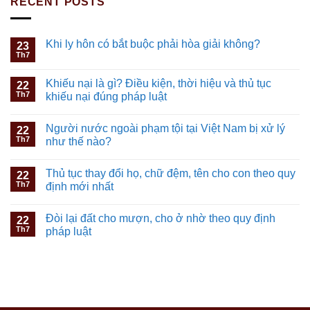
RECENT POSTS
Khi ly hôn có bắt buộc phải hòa giải không?
23
Th7
Khiếu nại là gì? Điều kiện, thời hiệu và thủ tục
22
Th7
khiếu nại đúng pháp luật
Người nước ngoài phạm tội tại Việt Nam bị xử lý
22
Th7
như thế nào?
Thủ tục thay đổi họ, chữ đệm, tên cho con theo quy
22
Th7
định mới nhất
Đòi lại đất cho mượn, cho ở nhờ theo quy định
22
Th7
pháp luật