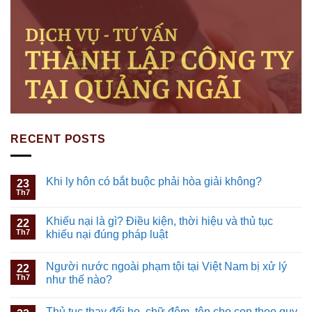
RECENT POSTS
Khi ly hôn có bắt buộc phải hòa giải không?
23
Th7
Khiếu nại là gì? Điều kiện, thời hiệu và thủ tục
22
Th7
khiếu nại đúng pháp luật
Người nước ngoài phạm tội tại Việt Nam bị xử lý
22
Th7
như thế nào?
Thủ tục thay đổi họ, chữ đệm, tên cho con theo quy