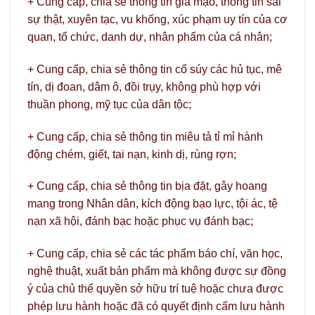
+ Cung cấp, chia sẻ thông tin giả mạo, thông tin sai
sự thật, xuyên tạc, vu khống, xúc phạm uy tín của cơ
quan, tổ chức, danh dự, nhân phẩm của cá nhân;
+ Cung cấp, chia sẻ thông tin cổ súy các hủ tục, mê
tín, dị đoan, dâm ô, đồi trụy, không phù hợp với
thuần phong, mỹ tục của dân tộc;
+ Cung cấp, chia sẻ thông tin miêu tả tỉ mỉ hành
động chém, giết, tai nạn, kinh dị, rùng rợn;
+ Cung cấp, chia sẻ thông tin bịa đặt, gây hoang
mang trong Nhân dân, kích động bạo lực, tội ác, tệ
nạn xã hội, đánh bạc hoặc phục vụ đánh bạc;
+ Cung cấp, chia sẻ các tác phẩm báo chí, văn học,
nghệ thuật, xuất bản phẩm mà không được sự đồng
ý của chủ thể quyền sở hữu trí tuệ hoặc chưa được
phép lưu hành hoặc đã có quyết định cấm lưu hành