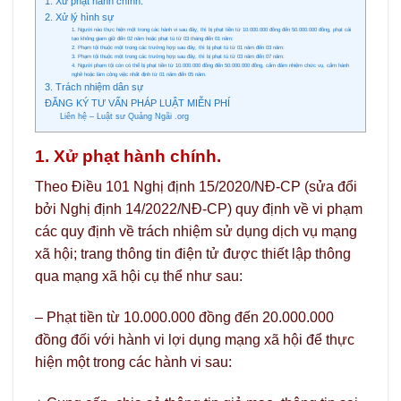
1. Xử phạt hành chính.
2. Xử lý hình sự
1. Người nào thực hiện một trong các hành vi sau đây, thì bị phạt tiền từ 10.000.000 đồng đến 50.000.000 đồng, phạt cải
tạo không giam giữ đến 02 năm hoặc phạt tù từ 03 tháng đến 01 năm:
2. Phạm tội thuộc một trong các trường hợp sau đây, thì bị phạt tù từ 01 năm đến 03 năm:
3. Phạm tội thuộc một trong các trường hợp sau đây, thì bị phạt tù từ 03 năm đến 07 năm:
4. Người phạm tội còn có thể bị phạt tiền từ 10.000.000 đồng đến 50.000.000 đồng, cấm đảm nhiệm chức vụ, cấm hành
nghề hoặc làm công việc nhất định từ 01 năm đến 05 năm.
3. Trách nhiệm dân sự
ĐĂNG KÝ TƯ VẤN PHÁP LUẬT MIỄN PHÍ
Liên hệ – Luật sư Quảng Ngãi .org
1. Xử phạt hành chính.
Theo Điều 101 Nghị định 15/2020/NĐ-CP (sửa đổi
bởi Nghị định 14/2022/NĐ-CP) quy định về vi phạm
các quy định về trách nhiệm sử dụng dịch vụ mạng
xã hội; trang thông tin điện tử được thiết lập thông
qua mạng xã hội cụ thể như sau:
– Phạt tiền từ 10.000.000 đồng đến 20.000.000
đồng đối với hành vi lợi dụng mạng xã hội để thực
hiện một trong các hành vi sau: