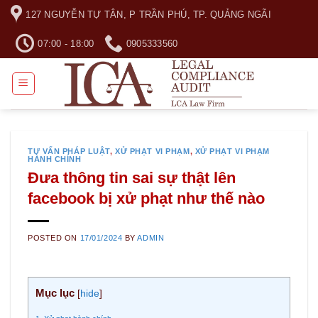
Skip
127 NGUYỄN TỰ TÂN, P TRẦN PHÚ, TP. QUẢNG NGÃI
to
content
07:00 - 18:00
0905333560
TƯ VẤN PHÁP LUẬT
,
XỬ PHẠT VI PHẠM
,
XỬ PHẠT VI PHẠM
HÀNH CHÍNH
Đưa thông tin sai sự thật lên
facebook bị xử phạt như thế nào
POSTED ON
17/01/2024
BY
ADMIN
Mục lục
[
hide
]