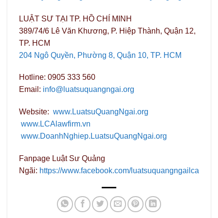
LUẬT SƯ TẠI TP. HỒ CHÍ MINH
389/74/6 Lê Văn Khương, P. Hiệp Thành, Quận 12,
TP. HCM
204 Ngô Quyền, Phường 8, Quận 10, TP. HCM
Hotline: 0905 333 560
Email:
info@luatsuquangngai.org
Website:
www.LuatsuQuangNgai.org
www.LCAlawfirm.vn
www.DoanhNghiep.LuatsuQuangNgai.org
Fanpage Luật Sư Quảng
Ngãi:
https://www.facebook.com/luatsuquangngailca