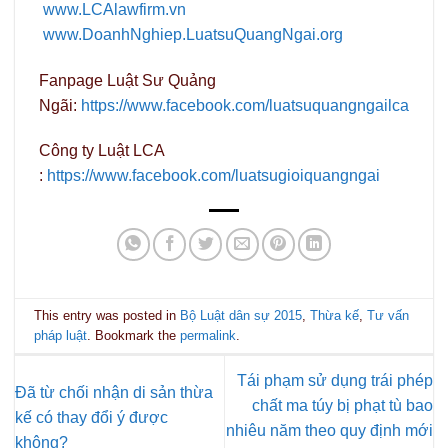
www.LCAlawfirm.vn
www.DoanhNghiep.LuatsuQuangNgai.org
Fanpage Luật Sư Quảng
Ngãi:
https://www.facebook.com/luatsuquangngailca
Công ty Luật LCA
:
https://www.facebook.com/luatsugioiquangngai
This entry was posted in
Bộ Luật dân sự 2015
,
Thừa kế
,
Tư vấn
pháp luật
. Bookmark the
permalink
.
Tái phạm sử dụng trái phép
Đã từ chối nhận di sản thừa
chất ma túy bị phạt tù bao
kế có thay đổi ý được
nhiêu năm theo quy định mới
không?