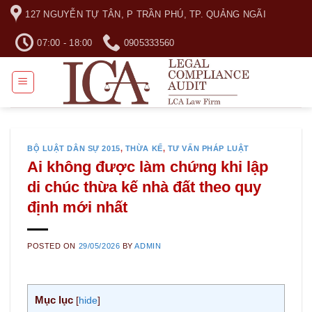
Skip
127 NGUYỄN TỰ TÂN, P TRẦN PHÚ, TP. QUẢNG NGÃI
to
content
07:00 - 18:00
0905333560
BỘ LUẬT DÂN SỰ 2015
,
THỪA KẾ
,
TƯ VẤN PHÁP LUẬT
Ai không được làm chứng khi lập
di chúc thừa kế nhà đất theo quy
định mới nhất
POSTED ON
29/05/2026
BY
ADMIN
Mục lục
[
hide
]