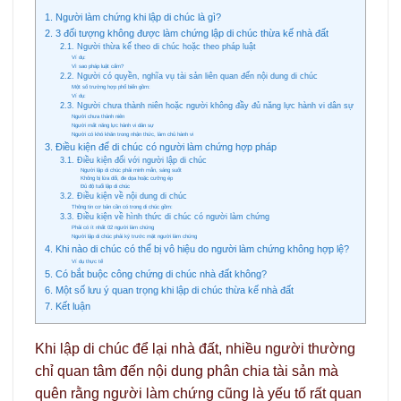
1. Người làm chứng khi lập di chúc là gì?
2. 3 đối tượng không được làm chứng lập di chúc thừa kế nhà đất
2.1. Người thừa kế theo di chúc hoặc theo pháp luật
Ví dụ:
Vì sao pháp luật cấm?
2.2. Người có quyền, nghĩa vụ tài sản liên quan đến nội dung di chúc
Một số trường hợp phổ biến gồm:
Ví dụ:
2.3. Người chưa thành niên hoặc người không đầy đủ năng lực hành vi dân sự
Người chưa thành niên
Người mất năng lực hành vi dân sự
Người có khó khăn trong nhận thức, làm chủ hành vi
3. Điều kiện để di chúc có người làm chứng hợp pháp
3.1. Điều kiện đối với người lập di chúc
Người lập di chúc phải minh mẫn, sáng suốt
Không bị lừa dối, đe dọa hoặc cưỡng ép
Đủ độ tuổi lập di chúc
3.2. Điều kiện về nội dung di chúc
Thông tin cơ bản cần có trong di chúc gồm:
3.3. Điều kiện về hình thức di chúc có người làm chứng
Phải có ít nhất 02 người làm chứng
Người lập di chúc phải ký trước mặt người làm chứng
4. Khi nào di chúc có thể bị vô hiệu do người làm chứng không hợp lệ?
Ví dụ thực tế
5. Có bắt buộc công chứng di chúc nhà đất không?
6. Một số lưu ý quan trọng khi lập di chúc thừa kế nhà đất
7. Kết luận
Khi lập di chúc để lại nhà đất, nhiều người thường
chỉ quan tâm đến nội dung phân chia tài sản mà
quên rằng người làm chứng cũng là yếu tố rất quan