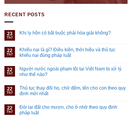
RECENT POSTS
Khi ly hôn có bắt buộc phải hòa giải không?
23
Th7
Khiếu nại là gì? Điều kiện, thời hiệu và thủ tục
22
Th7
khiếu nại đúng pháp luật
Người nước ngoài phạm tội tại Việt Nam bị xử lý
22
Th7
như thế nào?
Thủ tục thay đổi họ, chữ đệm, tên cho con theo quy
22
Th7
định mới nhất
Đòi lại đất cho mượn, cho ở nhờ theo quy định
22
Th7
pháp luật