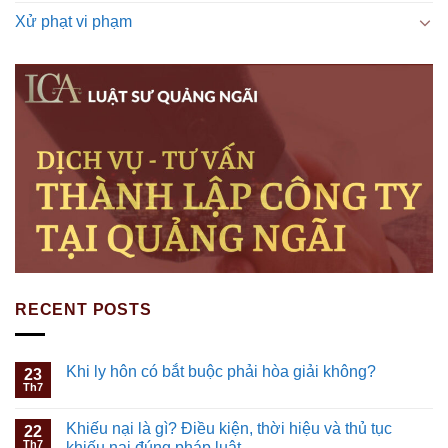
Xử phạt vi phạm
RECENT POSTS
Khi ly hôn có bắt buộc phải hòa giải không?
23
Th7
Khiếu nại là gì? Điều kiện, thời hiệu và thủ tục
22
Th7
khiếu nại đúng pháp luật