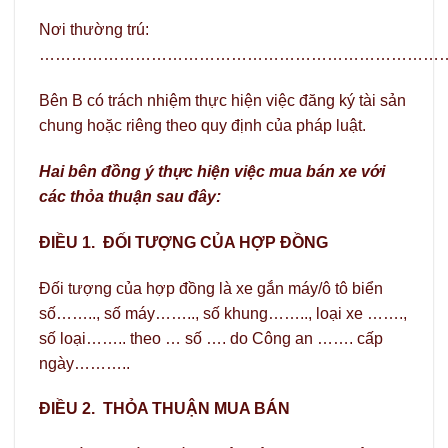
Nơi thường trú:
…………………………………………………………………
Bên B có trách nhiệm thực hiện việc đăng ký tài sản
chung hoặc riêng theo quy định của pháp luật.
Hai bên đồng ý thực hiện việc mua bán xe với
các thỏa thuận sau đây:
ĐIỀU 1. ĐỐI TƯỢNG CỦA HỢP ĐỒNG
Đối tượng của hợp đồng là xe gắn máy/ô tô biển
số…….., số máy…….., số khung…….., loại xe …….,
số loại…….. theo … số …. do Công an ……. cấp
ngày………..
ĐIỀU 2. THỎA THUẬN MUA BÁN