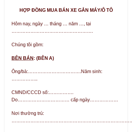
HỢP ĐỒNG MUA BÁN XE GẮN MÁY/Ô TÔ
Hôm nay, ngày … tháng … năm …, tại
…………………………………………….
Chúng tôi gồm:
BÊN BÁN
: (BÊN A)
Ông/bà:…………………………….Năm sinh:
……………..
CMND/CCCD số:…………….
Do…………………………… cấp ngày………………
Nơi thường trú:
…………………………………………………………………