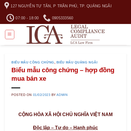
Skip
127 NGUYỄN TỰ TÂN, P TRẦN PHÚ, TP. QUẢNG NGÃI
to
content
07:00 - 18:00
0905333560
BIỂU MẪU CÔNG CHỨNG
,
BIỂU MẪU QUẢNG NGÃI
Biểu mẫu công chứng – hợp đồng
mua bán xe
POSTED ON
01/02/2023
BY
ADMIN
CỘNG HÒA XÃ HỘI CHỦ NGHĨA VIỆT NAM
Độc lập – Tự do – Hạnh phúc