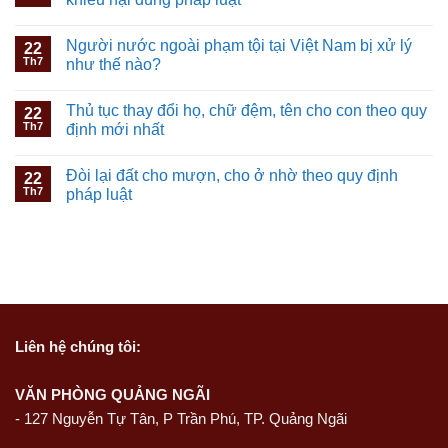
Người nước ngoài phạm tội tại Việt Nam bị xử lý
22
Th7
như thế nào?
Thủ tục thay đổi họ, chữ đệm, tên cho con theo quy
22
Th7
định mới nhất
Đòi lại đất cho mượn, cho ở nhờ theo quy định
22
Th7
pháp luật
Liên hệ
chúng tôi:
VĂN PHÒNG QUẢNG NGÃI
-
127 Nguyễn Tự Tân, P Trần Phú, TP. Quảng Ngãi