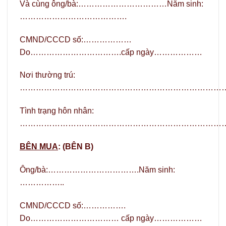
Và cùng ông/bà:……………………………Năm sinh:
………………………………….
CMND/CCCD số:………………
Do…………………………….cấp ngày………………
Nơi thường trú:
…………………………………………………………………
Tình trạng hôn nhân:
…………………………………………………………………….
BÊN MUA
: (BÊN B)
Ông/bà:…………………………….Năm sinh:
……………..
CMND/CCCD số:…………….
Do…………………………… cấp ngày………………