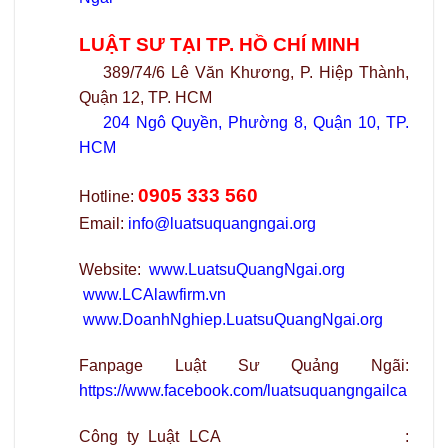
LUẬT SƯ TẠI TP. HỒ CHÍ MINH
389/74/6 Lê Văn Khương, P. Hiệp Thành,
Quận 12, TP. HCM
204 Ngô Quyền, Phường 8, Quận 10, TP.
HCM
0905 333 560
Hotline:
Email:
info@luatsuquangngai.org
Website:
www.LuatsuQuangNgai.org
www.LCAlawfirm.vn
www.DoanhNghiep.LuatsuQuangNgai.org
Fanpage Luật Sư Quảng Ngãi:
https://www.facebook.com/luatsuquangngailca
Công ty Luật LCA :