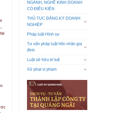
NGÀNH, NGHỀ KINH DOANH
CÓ ĐIỀU KIỆN
THỦ TỤC ĐĂNG KÝ DOANH
ản
NGHIỆP
,
tại
Pháp luật Hình sự
Tư vấn pháp luật hôn nhân gia
đình
Luật sở hữu trí tuệ
Xử phạt vi phạm
ền
ược