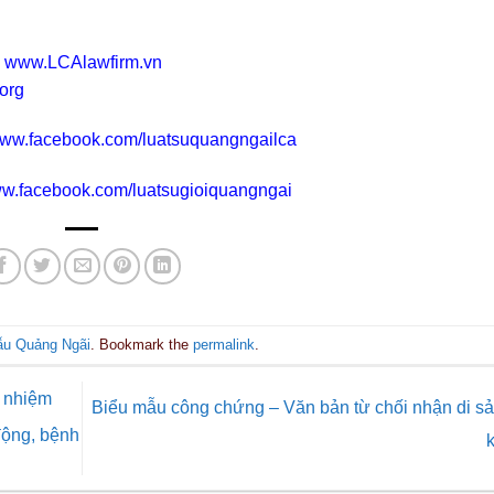
www.LCAlawfirm.vn
org
/www.facebook.com/luatsuquangngailca
www.facebook.com/luatsugioiquangngai
ẫu Quảng Ngãi
. Bookmark the
permalink
.
h nhiệm
Biểu mẫu công chứng – Văn bản từ chối nhận di s
động, bệnh