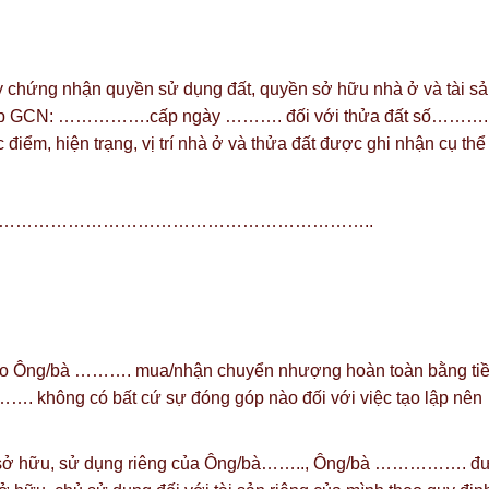
chứng nhận quyền sử dụng đất, quyền sở hữu nhà ở và tài s
ổ cấp GCN: …………….cấp ngày ………. đối với thửa đất số………..
m, hiện trạng, vị trí nhà ở và thửa đất được ghi nhận cụ thể 
………………………………………………………..
ày do Ông/bà ………. mua/nhận chuyển nhượng hoàn toàn bằng ti
…. không có bất cứ sự đóng góp nào đối với việc tạo lập nên
yền sở hữu, sử dụng riêng của Ông/bà…….., Ông/bà ……………. đ