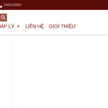
0905333560
HÁP LÝ
LIÊN HỆ
GIỚI THIỆU