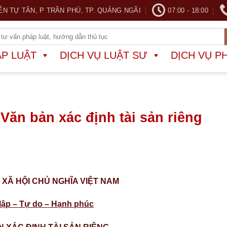
ỄN TỰ TÂN, P TRẦN PHÚ, TP. QUẢNG NGÃI
07:00 - 18:00
ÁP LUẬT
DỊCH VỤ LUẬT SƯ
DỊCH VỤ P
ăn bản xác định tài sản riêng
XÃ HỘI CHỦ NGHĨA VIỆT NAM
lập – Tự do – Hạnh phúc