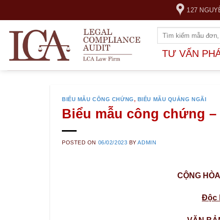
Skip
127 NGUY
to
content
TƯ VẤN PH
BIỂU MẪU CÔNG CHỨNG
,
BIỂU MẪU QUẢNG NGÃI
Biểu mẫu công chứng – V
POSTED ON
06/02/2023
BY
ADMIN
CỘNG HÒA 
Độc 