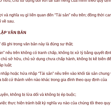
 hữu, chủ sử dụng đối với tài sản riêng của mình theo quy địn
à nghĩa vụ gì liên quan đến “Tài sản” nêu trên; đồng thời ca
ì về sau.
LẬP VĂN BẢN
 đã ghi trong văn bản này là đúng sự thật;
ản” nêu trên không có tranh chấp, không bị xử lý bằng quyết địn
chủ sở hữu, chủ sử dụng chưa chấp hành, không bị kê biên đ
p luật;
 nhập hoặc hứa nhập “Tài sản” nêu trên vào khối tài sản chung
bất cứ thành viên nào khác trong gia đình theo quy định của
uyện, không bị lừa dối và không bị ép buộc;
việc thực hiện tránh bất kỳ nghĩa vụ nào của chúng tôi theo quy