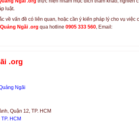
Quảng Ngãi .org
thực hiện nhằm mục đích tham khảo, nghiên 
p luật.
c về vấn đề có liên quan, hoặc cần ý kiến pháp lý cho vụ việc 
 Quảng Ngãi .org
qua hotline
0905 333 560
, Email:
i .org
 Quảng Ngãi
ành, Quận 12, TP. HCM
, TP. HCM