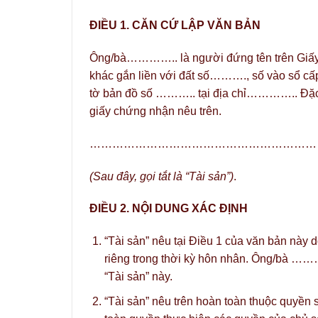
ĐIỀU 1. CĂN CỨ LẬP VĂN BẢN
Ông/bà………….. là người đứng tên trên Giấy 
khác gắn liền với đất số………., số vào s
tờ bản đồ số ……….. tại địa chỉ………….. Đặc điể
giấy chứng nhận nêu trên.
……………………………………………………
(Sau đây, gọi tắt là “Tài sản”)
.
ĐIỀU 2. NỘI DUNG XÁC ĐỊNH
“Tài sản” nêu tại Điều 1 của văn bản n
riêng trong thời kỳ hôn nhân. Ông/bà ………
“Tài sản” này.
“Tài sản” nêu trên hoàn toàn thuộc qu