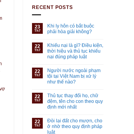
h
RECENT POSTS
m
Khi ly hôn có bắt buộc
23
Th7
phải hòa giải không?
Khiếu nại là gì? Điều kiện,
22
Th7
thời hiệu và thủ tục khiếu
nại đúng pháp luật
h
Người nước ngoài phạm
ể
22
Th7
tội tại Việt Nam bị xử lý
như thế nào?
 vợ
Thủ tục thay đổi họ, chữ
22
Th7
đệm, tên cho con theo quy
định mới nhất
Đòi lại đất cho mượn, cho
22
Th7
ở nhờ theo quy định pháp
luật