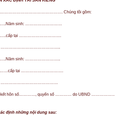
 XÁC ĐỊNH TÀI SẢN RIÊNG
ại ………………………………………………. Chúng tôi gồm:
ăm sinh: ………………………
cấp tại ………………………….
……………………………………..
m sinh: ……………………..
cấp tại ………………………….
………………………………………
g nhận kết hôn số…………, quyển số ………… do UBND ……………
xác định những nội dung sau: