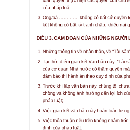
toàn quyền thực hiện các quyền của chủ sở
của pháp luật.
Ông/bà …………. không có bất cứ quyền lợi v
kết không có bất kỳ tranh chấp, khiếu nại g
ĐIỀU 3. CAM ĐOAN CỦA NHỮNG NGƯỜI 
Những thông tin về nhân thân, về “Tài sản”
Tại thời điểm giao kết Văn bản này: “Tài s
của cơ quan Nhà nước có thẩm quyền mà 
đảm bảo thi hành án theo quy định của phá
Trước khi lập văn bản này, chúng tôi chưa
chồng và không ảnh hưởng đến lợi ích của 
pháp luật;
Việc giao kết văn bản này hoàn toàn tự ng
Việc thỏa thuận nêu trên không nhằm trốn 
định của pháp luật.