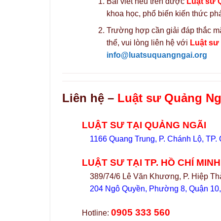
Bài viết nêu trên được
Luật sư 
khoa học, phổ biến kiến thức phá
Trường hợp cần giải đáp thắc mắ
thể, vui lòng liên hệ với
Luật sư
info@luatsuquangngai.org
Liên hệ –
Luật sư Quảng Ngã
LUẬT SƯ TẠI QUẢNG NGÃI
1166 Quang Trung, P. Chánh Lộ, TP.
LUẬT SƯ TẠI TP. HỒ CHÍ MINH
389/74/6 Lê Văn Khương, P. Hiệp Th
204 Ngô Quyền, Phường 8, Quận 10
0905 333 560
Hotline: