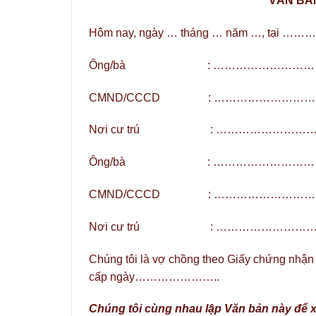
VĂN BẢN
Hôm nay, ngày … tháng … năm …, t
Ông/bà : …………………………..N
CMND/CCCD : …………………………..
Nơi cư trú : ………………………
Ông/bà : …………………………..Nă
CMND/CCCD : ……………………………
Nơi cư trú : ……………………
Chúng tôi là vợ chồng theo Giấy chứn
cấp ngày…………………..
Chúng tôi cùng nhau lập Văn bản này để 