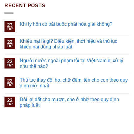
RECENT POSTS
Khi ly hôn có bắt buộc phải hòa giải không?
23
Th7
Khiếu nại là gì? Điều kiện, thời hiệu và thủ tục
22
Th7
khiếu nại đúng pháp luật
Người nước ngoài phạm tội tại Việt Nam bị xử lý
22
Th7
như thế nào?
Thủ tục thay đổi họ, chữ đệm, tên cho con theo quy
22
Th7
định mới nhất
Đòi lại đất cho mượn, cho ở nhờ theo quy định
22
Th7
pháp luật