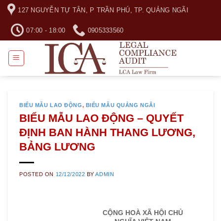
Skip
127 NGUYỄN TỰ TÂN, P TRẦN PHÚ, TP. QUẢNG NGÃI
to
content
07:00 - 18:00
0905333560
BIỂU MẪU LAO ĐỘNG
,
BIỂU MẪU QUẢNG NGÃI
BIỂU MẪU LAO ĐỘNG – QUYẾT
ĐỊNH BAN HÀNH THANG LƯƠNG,
BẢNG LƯƠNG
POSTED ON
12/12/2022
BY
ADMIN
CỘNG HOÀ XÃ HỘI CHỦ