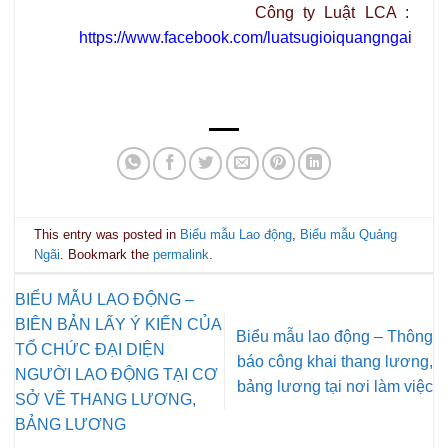
Công ty Luật LCA :
https://www.facebook.com/luatsugioiquangngai
This entry was posted in
Biểu mẫu Lao động
,
Biểu mẫu Quảng
Ngãi
. Bookmark the
permalink
.
BIỂU MẪU LAO ĐỘNG –
BIÊN BẢN LẤY Ý KIẾN CỦA
Biểu mẫu lao động – Thông
TỔ CHỨC ĐẠI DIỆN
báo công khai thang lương,
NGƯỜI LAO ĐỘNG TẠI CƠ
bảng lương tại nơi làm việc
SỞ VỀ THANG LƯƠNG,
BẢNG LƯƠNG