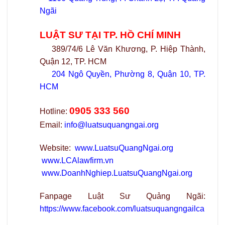
Ngãi
LUẬT SƯ TẠI TP. HỒ CHÍ MINH
389/74/6 Lê Văn Khương, P. Hiệp Thành,
Quận 12, TP. HCM
204 Ngô Quyền, Phường 8, Quận 10, TP.
HCM
0905 333 560
Hotline:
Email:
info@luatsuquangngai.org
Website:
www.LuatsuQuangNgai.org
www.LCAlawfirm.vn
www.DoanhNghiep.LuatsuQuangNgai.org
Fanpage Luật Sư Quảng Ngãi:
https://www.facebook.com/luatsuquangngailca