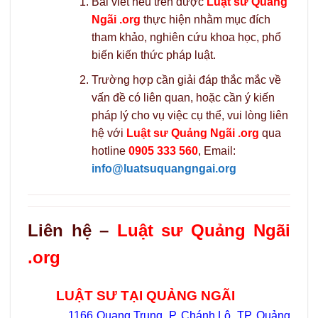
Bài viết nêu trên được
Luật sư Quảng
Ngãi .org
thực hiện nhằm mục đích
tham khảo, nghiên cứu khoa học, phổ
biến kiến thức pháp luật.
Trường hợp cần giải đáp thắc mắc về
vấn đề có liên quan, hoặc cần ý kiến
pháp lý cho vụ việc cụ thể, vui lòng liên
hệ với
Luật sư Quảng Ngãi .org
qua
hotline
0905 333 560
, Email:
info@luatsuquangngai.org
Liên hệ –
Luật sư Quảng Ngãi
.org
LUẬT SƯ TẠI QUẢNG NGÃI
1166 Quang Trung, P. Chánh Lộ, TP. Quảng