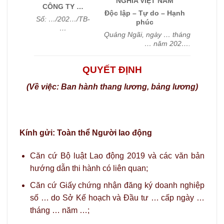
NGHĨA VIỆT NAM
CÔNG TY …
Độc lập – Tự do – Hạnh
Số: …/202…/TB-
phúc
…
Quảng Ngãi, ngày … tháng
… năm 202….
QUYẾT ĐỊNH
(Về việc: Ban hành thang lương, bảng lương)
Kính gửi: Toàn thể Người lao động
Căn cứ Bộ luật Lao động 2019 và các văn bản
hướng dẫn thi hành có liên quan;
Căn cứ Giấy chứng nhận đăng ký doanh nghiệp
số … do Sở Kế hoạch và Đầu tư … cấp ngày …
tháng … năm …;