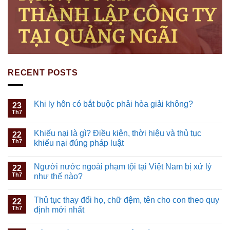
RECENT POSTS
Khi ly hôn có bắt buộc phải hòa giải không?
23
Th7
Khiếu nại là gì? Điều kiện, thời hiệu và thủ tục
22
Th7
khiếu nại đúng pháp luật
Người nước ngoài phạm tội tại Việt Nam bị xử lý
22
Th7
như thế nào?
Thủ tục thay đổi họ, chữ đệm, tên cho con theo quy
22
Th7
định mới nhất