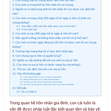
1. Con chung của vợ chồng được hiểu như thế nào?
2. Con sinh ra trong thời kỳ hôn nhân là con chung
3. Người vợ có thai trong thời kỳ hôn nhân thì con được xác định thế
nào?
4. Con sinh ra trong vòng 300 ngày kể từ ngày ly hôn có phải con
chung không?
4.1. Thời điểm chấm dứt hôn nhân được tính từ khi nào?
4.2. Ví dụ minh họa
5. Con sinh ra sau 300 ngày kể từ ngày ly hôn thì sao?
6. Nếu người chồng cũ không thừa nhận con thì xử lý thế nào?
7. Con sinh ra trước ngày đăng ký kết hôn có được xem là con chung
không?
8. Trường hợp mang thai hộ vì mục đích nhân đạo
9. Con chung sau ly hôn có quyền lợi gì?
10. Nghĩa vụ cấp dưỡng đối với con sinh ra sau ly hôn
11. Con sinh ra sau ly hôn có được mang họ cha không?
12. Thủ tục xác định cha cho con sau ly hôn
13. Câu hỏi thường gặp
13.1. Ly hôn xong mới sinh con thì con có phải con chung không?
13.2. Chồng cũ không nhận con thì có phải cấp dưỡng không?
13.3. Con sinh sau ly hôn có được hưởng thừa kế của cha không?
13.4. Con sinh ra sau 300 ngày kể từ ngày ly hôn có được xem là con chung không?
14. Kết luận
15. Căn cứ pháp lý
Trong quan hệ hôn nhân gia đình, con cái luôn là
vấn đề được pháp luật đặc biệt quan tâm và bảo vệ.