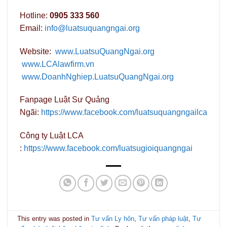
Hotline:
0905 333 560
Email:
info@luatsuquangngai.org
Website:
www.LuatsuQuangNgai.org
www.LCAlawfirm.vn
www.DoanhNghiep.LuatsuQuangNgai.org
Fanpage Luật Sư Quảng
Ngãi:
https://www.facebook.com/luatsuquangngailca
Công ty Luật LCA
:
https://www.facebook.com/luatsugioiquangngai
This entry was posted in
Tư vấn Ly hôn
,
Tư vấn pháp luật
,
Tư