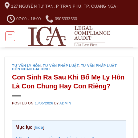
Skip
127 NGUYỄN TỰ TÂN, P TRẦN PHÚ, TP. QUẢNG NGÃI
to
content
07:00 - 18:00
0905333560
TƯ VẤN LY HÔN
,
TƯ VẤN PHÁP LUẬT
,
TƯ VẤN PHÁP LUẬT
HÔN NHÂN GIA ĐÌNH
Con Sinh Ra Sau Khi Bố Mẹ Ly Hôn
Là Con Chung Hay Con Riêng?
POSTED ON
13/05/2026
BY
ADMIN
Mục lục
[
hide
]