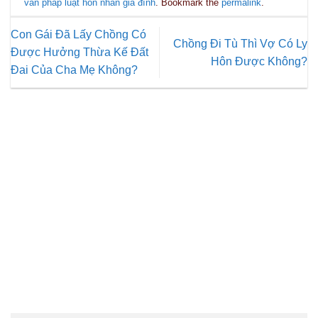
vấn pháp luật hôn nhân gia đình
. Bookmark the
permalink
.
Con Gái Đã Lấy Chồng Có
Chồng Đi Tù Thì Vợ Có Ly
Được Hưởng Thừa Kế Đất
Hôn Được Không?
Đai Của Cha Mẹ Không?