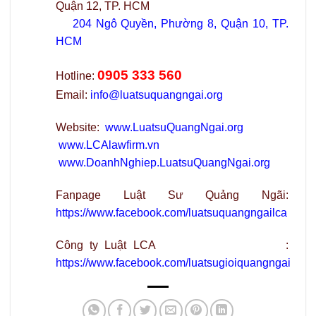
Quận 12, TP. HCM
204 Ngô Quyền, Phường 8, Quận 10, TP.
HCM
0905 333 560
Hotline:
Email:
info@luatsuquangngai.org
Website:
www.LuatsuQuangNgai.org
www.LCAlawfirm.vn
www.DoanhNghiep.LuatsuQuangNgai.org
Fanpage Luật Sư Quảng Ngãi:
https://www.facebook.com/luatsuquangngailca
Công ty Luật LCA :
https://www.facebook.com/luatsugioiquangngai