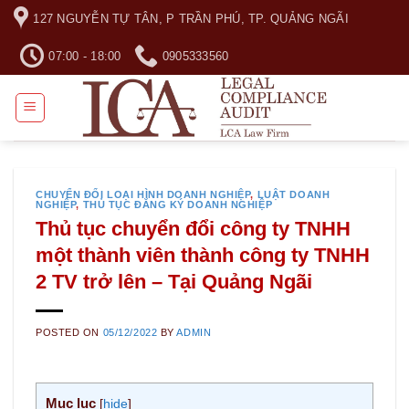
Skip
127 NGUYỄN TỰ TÂN, P TRẦN PHÚ, TP. QUẢNG NGÃI
to
content
07:00 - 18:00
0905333560
CHUYỂN ĐỔI LOẠI HÌNH DOANH NGHIỆP
,
LUẬT DOANH
NGHIỆP
,
THỦ TỤC ĐĂNG KÝ DOANH NGHIỆP
Thủ tục chuyển đổi công ty TNHH
một thành viên thành công ty TNHH
2 TV trở lên – Tại Quảng Ngãi
POSTED ON
05/12/2022
BY
ADMIN
Mục lục
[
hide
]