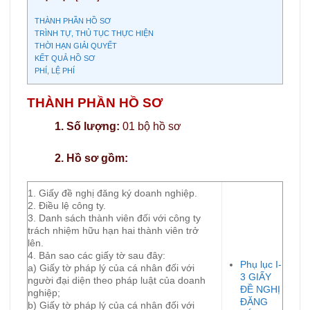
THÀNH PHẦN HỒ SƠ
TRÌNH TỰ, THỦ TỤC THỰC HIỆN
THỜI HẠN GIẢI QUYẾT
KẾT QUẢ HỒ SƠ
PHÍ, LỆ PHÍ
THÀNH PHẦN HỒ SƠ
1. Số lượng:
01 bộ hồ sơ
2. Hồ sơ gồm:
1. Giấy đề nghị đăng ký doanh nghiệp.
2. Điều lệ công ty.
3. Danh sách thành viên đối với công ty
trách nhiệm hữu hạn hai thành viên trở
lên.
4. Bản sao các giấy tờ sau đây:
Phụ lục I-
a) Giấy tờ pháp lý của cá nhân đối với
3 GIẤY
người đại diện theo pháp luật của doanh
ĐỀ NGHỊ
nghiệp;
ĐĂNG
b) Giấy tờ pháp lý của cá nhân đối với