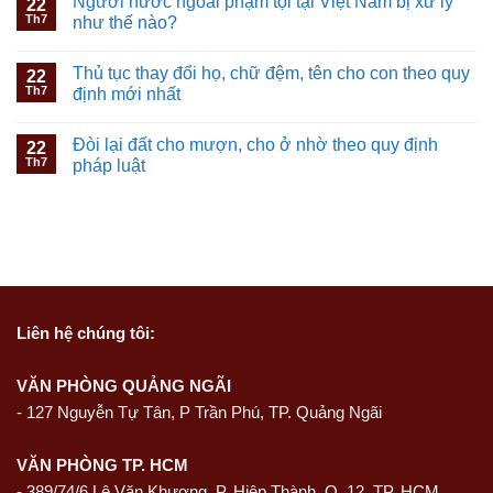
Người nước ngoài phạm tội tại Việt Nam bị xử lý
22
Th7
như thế nào?
Thủ tục thay đổi họ, chữ đệm, tên cho con theo quy
22
Th7
định mới nhất
Đòi lại đất cho mượn, cho ở nhờ theo quy định
22
Th7
pháp luật
Liên hệ
chúng tôi:
VĂN PHÒNG QUẢNG NGÃI
-
127 Nguyễn Tự Tân, P Trần Phú, TP. Quảng Ngãi
VĂN PHÒNG TP. HCM
- 389/74/6 Lê Văn Khương, P. Hiệp Thành, Q. 12, TP. HCM