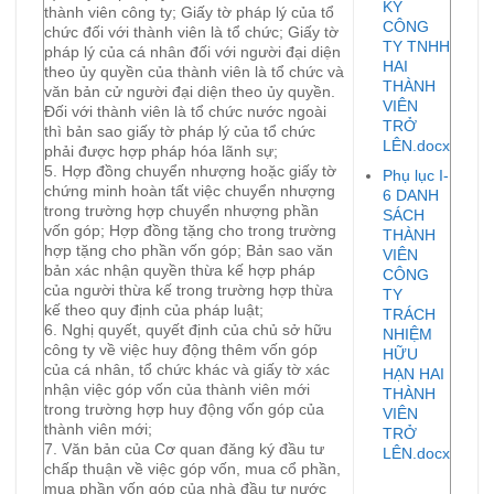
KÝ
thành viên công ty; Giấy tờ pháp lý của tổ
CÔNG
chức đối với thành viên là tổ chức; Giấy tờ
TY TNHH
pháp lý của cá nhân đối với người đại diện
HAI
theo ủy quyền của thành viên là tổ chức và
THÀNH
văn bản cử người đại diện theo ủy quyền.
VIÊN
Đối với thành viên là tổ chức nước ngoài
TRỞ
thì bản sao giấy tờ pháp lý của tổ chức
LÊN.docx
phải được hợp pháp hóa lãnh sự;
5. Hợp đồng chuyển nhượng hoặc giấy tờ
Phụ lục I-
chứng minh hoàn tất việc chuyển nhượng
6 DANH
trong trường hợp chuyển nhượng phần
SÁCH
vốn góp; Hợp đồng tặng cho trong trường
THÀNH
hợp tặng cho phần vốn góp; Bản sao văn
VIÊN
bản xác nhận quyền thừa kế hợp pháp
CÔNG
của người thừa kế trong trường hợp thừa
TY
kế theo quy định của pháp luật;
TRÁCH
6. Nghị quyết, quyết định của chủ sở hữu
NHIỆM
công ty về việc huy động thêm vốn góp
HỮU
của cá nhân, tổ chức khác và giấy tờ xác
HẠN HAI
nhận việc góp vốn của thành viên mới
THÀNH
trong trường hợp huy động vốn góp của
VIÊN
thành viên mới;
TRỞ
7. Văn bản của Cơ quan đăng ký đầu tư
LÊN.docx
chấp thuận về việc góp vốn, mua cổ phần,
mua phần vốn góp của nhà đầu tư nước