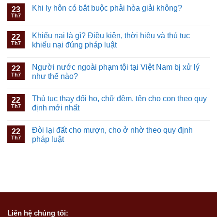
Khi ly hôn có bắt buộc phải hòa giải không?
23
Th7
Khiếu nại là gì? Điều kiện, thời hiệu và thủ tục
22
Th7
khiếu nại đúng pháp luật
Người nước ngoài phạm tội tại Việt Nam bị xử lý
22
Th7
như thế nào?
Thủ tục thay đổi họ, chữ đệm, tên cho con theo quy
22
Th7
định mới nhất
Đòi lại đất cho mượn, cho ở nhờ theo quy định
22
Th7
pháp luật
Liên hệ
chúng tôi: