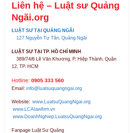
Liên hệ –
Luật sư Quảng
Ngãi.org
LUẬT SƯ TẠI QUẢNG NGÃI
127 Nguyễn Tự Tân, Quảng Ngãi
LUẬT SƯ TẠI TP. HỒ CHÍ MINH
389/74/6 Lê Văn Khương, P. Hiệp Thành, Quận
12, TP. HCM
Hotline:
0905 333 560
Email:
info@luatsuquangngai.org
Website:
www.LuatsuQuangNgai.org
www.LCAlawfirm.vn
www.DoanhNghiep.LuatsuQuangNgai.org
Fanpage Luật Sư Quảng