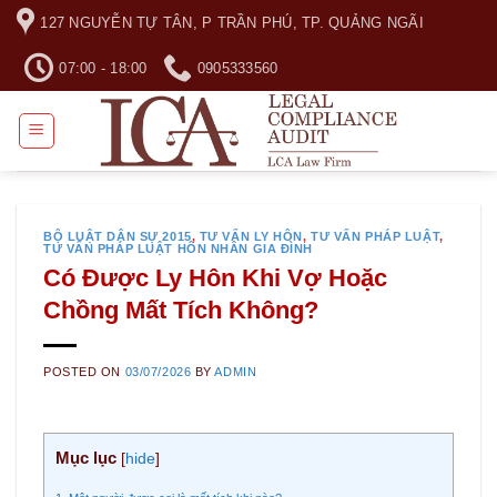
Skip
127 NGUYỄN TỰ TÂN, P TRẦN PHÚ, TP. QUẢNG NGÃI
to
content
07:00 - 18:00
0905333560
BỘ LUẬT DÂN SỰ 2015
,
TƯ VẤN LY HÔN
,
TƯ VẤN PHÁP LUẬT
,
TƯ VẤN PHÁP LUẬT HÔN NHÂN GIA ĐÌNH
Có Được Ly Hôn Khi Vợ Hoặc
Chồng Mất Tích Không?
POSTED ON
03/07/2026
BY
ADMIN
Mục lục
[
hide
]