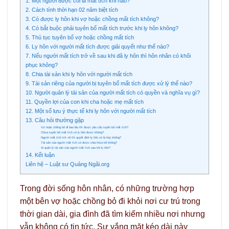
1. Một người được coi là mất tích khi nào?
2. Cách tính thời hạn 02 năm biệt tích
3. Có được ly hôn khi vợ hoặc chồng mất tích không?
4. Có bắt buộc phải tuyên bố mất tích trước khi ly hôn không?
5. Thủ tục tuyên bố vợ hoặc chồng mất tích
6. Ly hôn với người mất tích được giải quyết như thế nào?
7. Nếu người mất tích trở về sau khi đã ly hôn thì hôn nhân có khôi
phục không?
8. Chia tài sản khi ly hôn với người mất tích
9. Tài sản riêng của người bị tuyên bố mất tích được xử lý thế nào?
10. Người quản lý tài sản của người mất tích có quyền và nghĩa vụ gì?
11. Quyền lợi của con khi cha hoặc mẹ mất tích
12. Một số lưu ý thực tế khi ly hôn với người mất tích
13. Câu hỏi thường gặp
Vợ hoặc chồng bỏ đi bao lâu thì được yêu cầu tuyên bố mất tích?
Chưa tuyên bố mất tích có ly hôn được không?
Người mất tích trở về thì quyết định ly hôn có bị hủy không?
Tài sản của người mất tích có được chia thừa kế không?
Ai quản lý tài sản của người mất tích sau khi ly hôn?
14. Kết luận
Liên hệ – Luật sư Quảng Ngãi.org
Trong đời sống hôn nhân, có những trường hợp
một bên vợ hoặc chồng bỏ đi khỏi nơi cư trú trong
thời gian dài, gia đình đã tìm kiếm nhiều nơi nhưng
vẫn không có tin tức. Sự vắng mặt kéo dài này