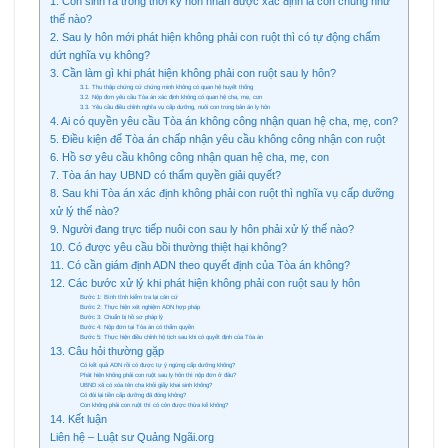
1. Con sinh ra trong thời kỳ hôn nhân được xác định là con chung như
thế nào?
2. Sau ly hôn mới phát hiện không phải con ruột thì có tự động chấm
dứt nghĩa vụ không?
3. Cần làm gì khi phát hiện không phải con ruột sau ly hôn?
3.1. Thu thập chứng cứ chứng minh không có quan hệ huyết thống
3.2. Nộp đơn yêu cầu Tòa án xác định không có quan hệ cha, mẹ, con
3.3. Yêu cầu điều chỉnh nghĩa vụ cấp dưỡng, nuôi con trong bản án ly hôn
4. Ai có quyền yêu cầu Tòa án không công nhận quan hệ cha, mẹ, con?
5. Điều kiện để Tòa án chấp nhận yêu cầu không công nhận con ruột
6. Hồ sơ yêu cầu không công nhận quan hệ cha, mẹ, con
7. Tòa án hay UBND có thẩm quyền giải quyết?
8. Sau khi Tòa án xác định không phải con ruột thì nghĩa vụ cấp dưỡng
xử lý thế nào?
9. Người đang trực tiếp nuôi con sau ly hôn phải xử lý thế nào?
10. Có được yêu cầu bồi thường thiệt hại không?
11. Có cần giám định ADN theo quyết định của Tòa án không?
12. Các bước xử lý khi phát hiện không phải con ruột sau ly hôn
Bước 1: Bình tĩnh kiểm tra lại căn cứ
Bước 2: Thực hiện xét nghiệm ADN hợp pháp
Bước 3: Chuẩn bị hồ sơ pháp lý
Bước 4: Nộp đơn tại Tòa án có thẩm quyền
Bước 5: Thực hiện điều chỉnh hộ tịch sau khi có quyết định của Tòa án
13. Câu hỏi thường gặp
Có kết quả ADN rồi có được tự ý ngừng cấp dưỡng không?
Phát hiện không phải con ruột sau ly hôn thì nộp đơn ở đâu?
UBND xã có xóa tên cha khỏi giấy khai sinh không?
Có đòi lại tiền cấp dưỡng đã đóng không?
Con không phải con ruột thì có còn được thừa kế không?
14. Kết luận
Liên hệ – Luật sư Quảng Ngãi.org