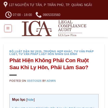
Skip
127 NGUYỄN TỰ TÂN, P TRẦN PHÚ, TP. QUẢNG NGÃI
to
content
07:00 - 18:00
0905333560
BỘ LUẬT DÂN SỰ 2015
,
TRƯỜNG HỢP KHÁC
,
TƯ VẤN PHÁP
LUẬT
,
TƯ VẤN PHÁP LUẬT HÔN NHÂN GIA ĐÌNH
Phát Hiện Không Phải Con Ruột
Sau Khi Ly Hôn, Phải Làm Sao?
POSTED ON
03/07/2026
BY
ADMIN
Mục lục
[
hide
]