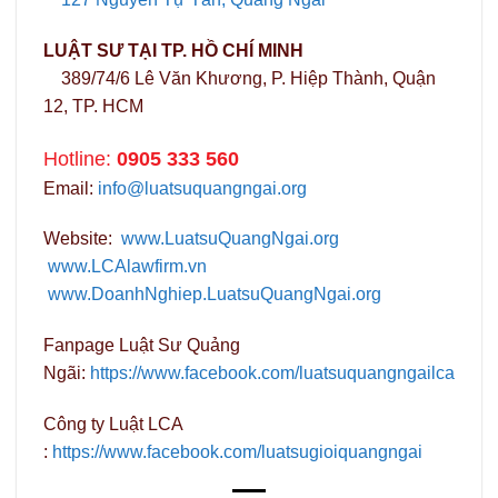
LUẬT SƯ TẠI TP. HỒ CHÍ MINH
389/74/6 Lê Văn Khương, P. Hiệp Thành, Quận
12, TP. HCM
Hotline:
0905 333 560
Email:
info@luatsuquangngai.org
Website:
www.LuatsuQuangNgai.org
www.LCAlawfirm.vn
www.DoanhNghiep.LuatsuQuangNgai.org
Fanpage Luật Sư Quảng
Ngãi:
https://www.facebook.com/luatsuquangngailca
Công ty Luật LCA
:
https://www.facebook.com/luatsugioiquangngai