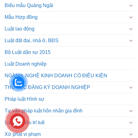
Biểu mẫu Quảng Ngãi
Mẫu Hợp đồng
Luật lao động
Luật đất đai, nhà ở, BĐS
Bộ Luật dân sự 2015
Luật Doanh nghiệp
NGÀNH, NGHỀ KINH DOANH CÓ ĐIỀU KIỆN
THỦ TỤC ĐĂNG KÝ DOANH NGHIỆP
Pháp luật Hình sự
Tư vấn pháp luật hôn nhân gia đình
Luật sở hữu trí tuệ
Xử phạt vi phạm