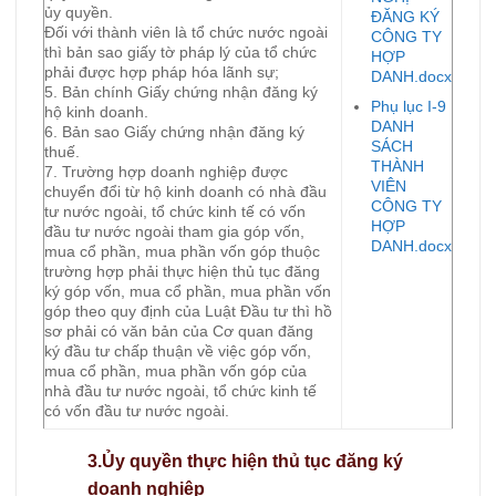
ủy quyền.
ĐĂNG KÝ
Đối với thành viên là tổ chức nước ngoài
CÔNG TY
thì bản sao giấy tờ pháp lý của tổ chức
HỢP
phải được hợp pháp hóa lãnh sự;
DANH.docx
5. Bản chính Giấy chứng nhận đăng ký
Phụ lục I-9
hộ kinh doanh.
DANH
6. Bản sao Giấy chứng nhận đăng ký
SÁCH
thuế.
THÀNH
7. Trường hợp doanh nghiệp được
VIÊN
chuyển đổi từ hộ kinh doanh có nhà đầu
CÔNG TY
tư nước ngoài, tổ chức kinh tế có vốn
HỢP
đầu tư nước ngoài tham gia góp vốn,
DANH.docx
mua cổ phần, mua phần vốn góp thuộc
trường hợp phải thực hiện thủ tục đăng
ký góp vốn, mua cổ phần, mua phần vốn
góp theo quy định của Luật Đầu tư thì hồ
sơ phải có văn bản của Cơ quan đăng
ký đầu tư chấp thuận về việc góp vốn,
mua cổ phần, mua phần vốn góp của
nhà đầu tư nước ngoài, tổ chức kinh tế
có vốn đầu tư nước ngoài.
3.Ủy quyền thực hiện thủ tục đăng ký
doanh nghiệp