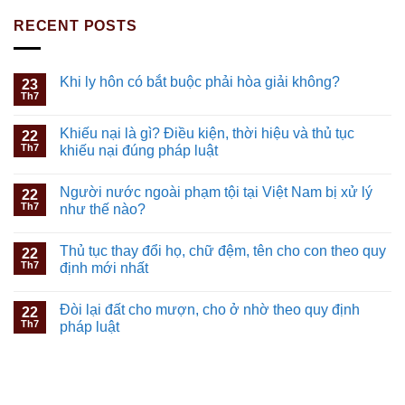
RECENT POSTS
Khi ly hôn có bắt buộc phải hòa giải không?
23
Th7
Khiếu nại là gì? Điều kiện, thời hiệu và thủ tục
22
Th7
khiếu nại đúng pháp luật
Người nước ngoài phạm tội tại Việt Nam bị xử lý
22
Th7
như thế nào?
Thủ tục thay đổi họ, chữ đệm, tên cho con theo quy
22
Th7
định mới nhất
Đòi lại đất cho mượn, cho ở nhờ theo quy định
22
Th7
pháp luật