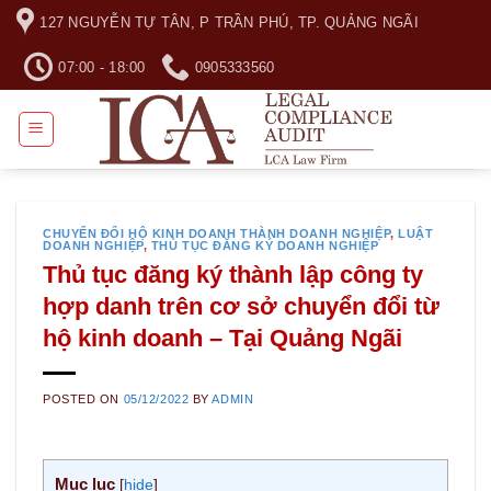
Skip
127 NGUYỄN TỰ TÂN, P TRẦN PHÚ, TP. QUẢNG NGÃI
to
content
07:00 - 18:00
0905333560
CHUYỂN ĐỔI HỘ KINH DOANH THÀNH DOANH NGHIỆP
,
LUẬT
DOANH NGHIỆP
,
THỦ TỤC ĐĂNG KÝ DOANH NGHIỆP
Thủ tục đăng ký thành lập công ty
hợp danh trên cơ sở chuyển đổi từ
hộ kinh doanh – Tại Quảng Ngãi
POSTED ON
05/12/2022
BY
ADMIN
Mục lục
[
hide
]