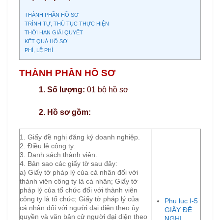
THÀNH PHẦN HỒ SƠ
TRÌNH TỰ, THỦ TỤC THỰC HIỆN
THỜI HẠN GIẢI QUYẾT
KẾT QUẢ HỒ SƠ
PHÍ, LỆ PHÍ
THÀNH PHẦN HỒ SƠ
1. Số lượng:
01 bộ hồ sơ
2. Hồ sơ gồm:
1. Giấy đề nghị đăng ký doanh nghiệp.
2. Điều lệ công ty.
3. Danh sách thành viên.
4. Bản sao các giấy tờ sau đây:
a) Giấy tờ pháp lý của cá nhân đối với
thành viên công ty là cá nhân; Giấy tờ
pháp lý của tổ chức đối với thành viên
công ty là tổ chức; Giấy tờ pháp lý của
Phụ lục I-5
cá nhân đối với người đại diện theo ủy
GIẤY ĐỀ
quyền và văn bản cử người đại diện theo
NGHỊ