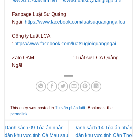
www.LCAlawfirm.vn
www.LuatsuQuangNgai.net
Fanpage Luật Sư Quảng
Ngãi:
https://www.facebook.com/luatsuquangngailca
Công ty Luật LCA
:
https://www.facebook.com/luatsugioiquangngai
Zalo OAM : Luật sư LCA Quảng
Ngãi
This entry was posted in
Tư vấn pháp luật
. Bookmark the
permalink
.
Danh sách 09 Tòa án nhân
Danh sách 14 Tòa án nhân
dân khu vực tỉnh Cà Mau sau
dân khu vực tỉnh Cần Thơ