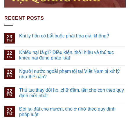
RECENT POSTS
Khi ly hôn có bắt buộc phải hòa giải không?
23
Th7
Khiếu nại là gì? Điều kiện, thời hiệu và thủ tục
22
Th7
khiếu nại đúng pháp luật
Người nước ngoài phạm tội tại Việt Nam bị xử lý
22
Th7
như thế nào?
Thủ tục thay đổi họ, chữ đệm, tên cho con theo quy
22
Th7
định mới nhất
Đòi lại đất cho mượn, cho ở nhờ theo quy định
22
Th7
pháp luật