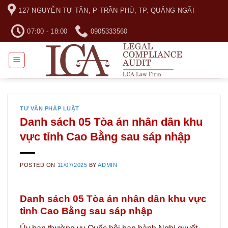
Skip
127 NGUYỄN TỰ TÂN, P TRẦN PHÚ, TP. QUẢNG NGÃI
to
content
07:00 - 18:00
0905333560
TƯ VẤN PHÁP LUẬT
Danh sách 05 Tòa án nhân dân khu
vực tỉnh Cao Bằng sau sáp nhập
POSTED ON
11/07/2025
BY
ADMIN
Danh sách 05 Tòa án nhân dân khu vực
tỉnh Cao Bằng sau sáp nhập