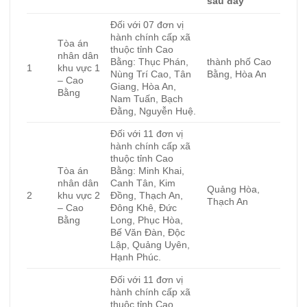
sau đây
Đối với 07 đơn vị
hành chính cấp xã
Tòa án
thuộc tỉnh Cao
nhân dân
Bằng: Thục Phán,
thành phố Cao
1
khu vực 1
Nùng Trí Cao, Tân
Bằng, Hòa An
– Cao
Giang, Hòa An,
Bằng
Nam Tuấn, Bạch
Đằng, Nguyễn Huệ.
Đối với 11 đơn vị
hành chính cấp xã
thuộc tỉnh Cao
Tòa án
Bằng: Minh Khai,
nhân dân
Canh Tân, Kim
Quảng Hòa,
2
khu vực 2
Đồng, Thạch An,
Thạch An
– Cao
Đông Khê, Đức
Bằng
Long, Phục Hòa,
Bế Văn Đàn, Độc
Lập, Quảng Uyên,
Hạnh Phúc.
Đối với 11 đơn vị
hành chính cấp xã
thuộc tỉnh Cao