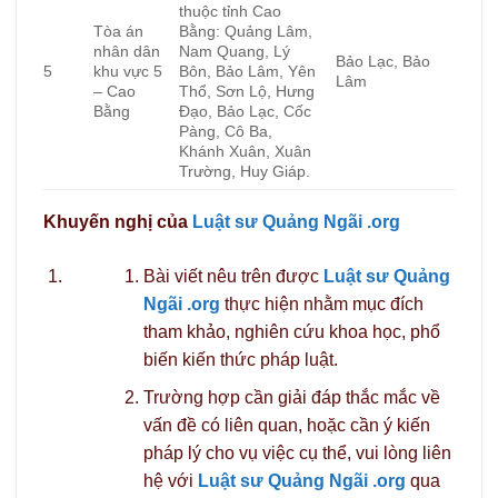
thuộc tỉnh Cao
Tòa án
Bằng: Quảng Lâm,
nhân dân
Nam Quang, Lý
Bảo Lạc, Bảo
5
khu vực 5
Bôn, Bảo Lâm, Yên
Lâm
– Cao
Thổ, Sơn Lộ, Hưng
Bằng
Đạo, Bảo Lạc, Cốc
Pàng, Cô Ba,
Khánh Xuân, Xuân
Trường, Huy Giáp.
Khuyến nghị của
Luật sư Quảng Ngãi .org
Bài viết nêu trên được
Luật sư Quảng
Ngãi .org
thực hiện nhằm mục đích
tham khảo, nghiên cứu khoa học, phổ
biến kiến thức pháp luật.
Trường hợp cần giải đáp thắc mắc về
vấn đề có liên quan, hoặc cần ý kiến
pháp lý cho vụ việc cụ thể, vui lòng liên
hệ với
Luật sư Quảng Ngãi .org
qua