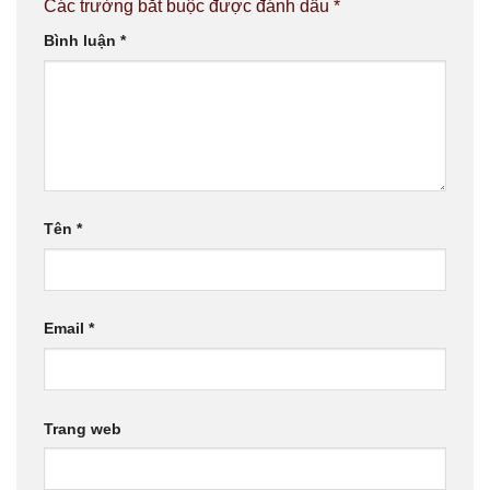
Các trường bắt buộc được đánh dấu
*
Bình luận
*
Tên
*
Email
*
Trang web