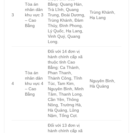
Tòa án
Bằng: Quang Hán,
nhân dân
Trà Lĩnh, Quang
Trùng Khánh,
3
khu vực 3
Trung, Đoài Dương,
Hạ Lang
– Cao
Trùng Khánh, Đàm
Bằng
Thủy, Đình Phong,
Lý Quốc, Hạ Lang,
Vinh Quý, Quang
Long.
Đối với 14 đơn vị
hành chính cấp xã
thuộc tỉnh Cao
Bằng: Ca Thành,
Tòa án
Phan Thanh,
nhân dân
Thành Công, Tĩnh
Nguyên Bình,
4
khu vực 4
Túc, Tam Kim,
Hà Quảng
– Cao
Nguyên Bình, Minh
Bằng
Tâm, Thanh Long,
Cần Yên, Thông
Nông, Trường Hà,
Hà Quảng, Lũng
Nặm, Tổng Cọt.
Đối với 13 đơn vị
hành chính cấp xã