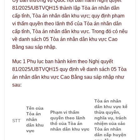
Ủy ban thường vụ Quốc hội ban hành Nghị quyết
81/2025/UBTVQH15 thành lập Tòa án nhân dân
cấp tỉnh, Tòa án nhân dân khu vực; quy định phạm
vi thẩm quyền theo lãnh thổ của Tòa án nhân dân
cấp tỉnh, Tòa án nhân dân khu vực. Trong đó có nêu
về danh sách 05 Tòa án nhân dân khu vực Cao
Bằng sau sáp nhập.
Mục 1 Phụ lục ban hành kèm theo Nghị quyết
81/2025/UBTVQH15 quy định về danh sách 05 Tòa
án nhân dân khu vực Cao Bằng sau sáp nhập như
sau:
Tòa án nhân
dân khu vực kế
Tên của
Phạm vi thẩm
thừa quyền,
Tòa án
quyền theo lãnh
nghĩa vụ, trách
nhân
STT
thổ của Tòa án
nhiệm của các
dân khu
nhân dân khu vực
Tòa án nhân
vực
dân cấp huyện