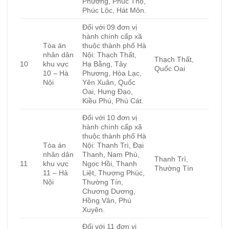
Phương, Phúc Thọ,
Phúc Lộc, Hát Môn.
Đối với 09 đơn vị
hành chính cấp xã
Tòa án
thuộc thành phố Hà
nhân dân
Nội: Thạch Thất,
Thạch Thất,
10
khu vực
Hạ Bằng, Tây
Quốc Oai
10 – Hà
Phương, Hòa Lạc,
Nội
Yên Xuân, Quốc
Oai, Hưng Đạo,
Kiều Phú, Phú Cát.
Đối với 10 đơn vị
hành chính cấp xã
thuộc thành phố Hà
Tòa án
Nội: Thanh Trì, Đại
nhân dân
Thanh, Nam Phù,
Thanh Trì,
11
khu vực
Ngọc Hồi, Thanh
Thường Tín
11 – Hà
Liệt, Thượng Phúc,
Nội
Thường Tín,
Chương Dương,
Hồng Vân, Phú
Xuyên.
Đối với 11 đơn vị