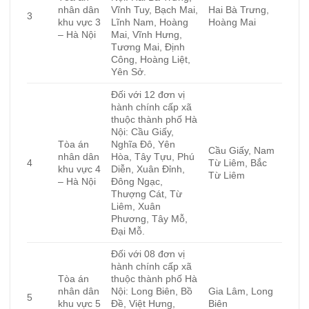
nhân dân
Vĩnh Tuy, Bạch Mai,
Hai Bà Trưng,
3
khu vực 3
Lĩnh Nam, Hoàng
Hoàng Mai
– Hà Nội
Mai, Vĩnh Hưng,
Tương Mai, Định
Công, Hoàng Liệt,
Yên Sở.
Đối với 12 đơn vị
hành chính cấp xã
thuộc thành phố Hà
Nội: Cầu Giấy,
Tòa án
Nghĩa Đô, Yên
Cầu Giấy, Nam
nhân dân
Hòa, Tây Tựu, Phú
4
Từ Liêm, Bắc
khu vực 4
Diễn, Xuân Đỉnh,
Từ Liêm
– Hà Nội
Đông Ngạc,
Thượng Cát, Từ
Liêm, Xuân
Phương, Tây Mỗ,
Đại Mỗ.
Đối với 08 đơn vị
hành chính cấp xã
Tòa án
thuộc thành phố Hà
nhân dân
Nội: Long Biên, Bồ
Gia Lâm, Long
5
khu vực 5
Đề, Việt Hưng,
Biên