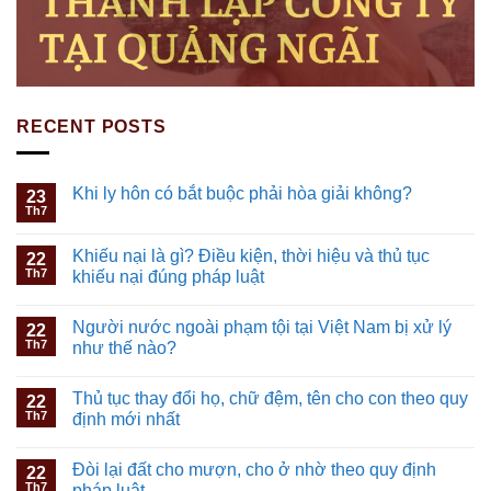
RECENT POSTS
Khi ly hôn có bắt buộc phải hòa giải không?
23
Th7
Khiếu nại là gì? Điều kiện, thời hiệu và thủ tục
22
Th7
khiếu nại đúng pháp luật
Người nước ngoài phạm tội tại Việt Nam bị xử lý
22
Th7
như thế nào?
Thủ tục thay đổi họ, chữ đệm, tên cho con theo quy
22
Th7
định mới nhất
Đòi lại đất cho mượn, cho ở nhờ theo quy định
22
Th7
pháp luật