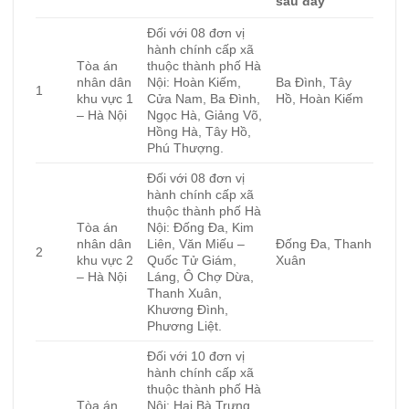
sau đây
Đối với 08 đơn vị
hành chính cấp xã
Tòa án
thuộc thành phố Hà
nhân dân
Nội: Hoàn Kiếm,
Ba Đình, Tây
1
khu vực 1
Cửa Nam, Ba Đình,
Hồ, Hoàn Kiếm
– Hà Nội
Ngọc Hà, Giảng Võ,
Hồng Hà, Tây Hồ,
Phú Thượng.
Đối với 08 đơn vị
hành chính cấp xã
thuộc thành phố Hà
Tòa án
Nội: Đống Đa, Kim
nhân dân
Liên, Văn Miếu –
Đống Đa, Thanh
2
khu vực 2
Quốc Tử Giám,
Xuân
– Hà Nội
Láng, Ô Chợ Dừa,
Thanh Xuân,
Khương Đình,
Phương Liệt.
Đối với 10 đơn vị
hành chính cấp xã
thuộc thành phố Hà
Tòa án
Nội: Hai Bà Trưng,