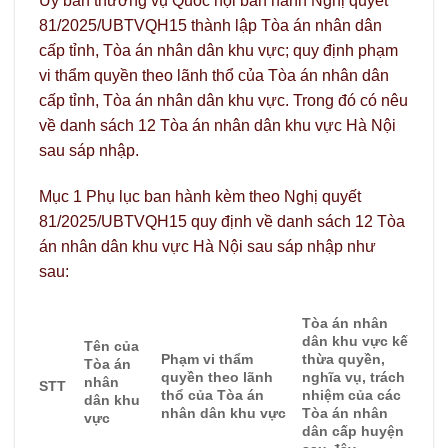
Ủy ban thường vụ Quốc hội ban hành Nghị quyết
81/2025/UBTVQH15 thành lập Tòa án nhân dân
cấp tỉnh, Tòa án nhân dân khu vực; quy định phạm
vi thẩm quyền theo lãnh thổ của Tòa án nhân dân
cấp tỉnh, Tòa án nhân dân khu vực. Trong đó có nêu
về danh sách 12 Tòa án nhân dân khu vực Hà Nội
sau sáp nhập.
Mục 1 Phụ lục ban hành kèm theo Nghị quyết
81/2025/UBTVQH15 quy định về danh sách 12 Tòa
án nhân dân khu vực Hà Nội sau sáp nhập như
sau:
Tòa án nhân
dân khu vực kế
Tên của
Phạm vi thẩm
thừa quyền,
Tòa án
quyền theo lãnh
nghĩa vụ, trách
nhân
STT
thổ của Tòa án
nhiệm của các
dân khu
nhân dân khu vực
Tòa án nhân
vực
dân cấp huyện