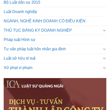
Bộ Luật dân sự 2015
Luật Doanh nghiệp
NGÀNH, NGHỀ KINH DOANH CÓ ĐIỀU KIỆN
THỦ TỤC ĐĂNG KÝ DOANH NGHIỆP
Pháp luật Hình sự
Tư vấn pháp luật hôn nhân gia đình
Luật sở hữu trí tuệ
Xử phạt vi phạm