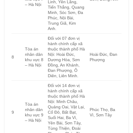
Linh, Yên Lãng,
– Hà Nội
Tiến Thắng, Quang
Minh, Sóc Sơn, Đa
Phúc, Nội Bài,
Trung Giã, Kim
Anh.
Đối với 07 đơn vị
hành chính cấp xã
Tòa án
thuộc thành phố Hà
nhân dân
Nội: Hoài Đức,
Hoài Đức, Đan
8
khu vực 8
Dương Hòa, Sơn
Phượng
– Hà Nội
Đồng, An Khánh,
Đan Phượng, Ô
Diên, Liên Minh.
Đối với 14 đơn vị
hành chính cấp xã
thuộc thành phố Hà
Nội: Minh Châu,
Tòa án
Quảng Oai, Vật Lại,
nhân dân
Phúc Thọ, Ba
9
Cổ Đô, Bất Bạt,
khu vực 9
Vì, Sơn Tây
Suối Hai, Ba Vì,
– Hà Nội
Yên Bài, Sơn Tây,
Tùng Thiện, Đoài