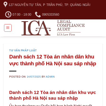
Skip
127 NGUYỄN TỰ TÂN, P TRẦN PHÚ, TP. QUẢNG NGÃI
to
content
07:00 - 18:00
0905333560
TƯ VẤN PHÁP LUẬT
Danh sách 12 Tòa án nhân dân khu
vực thành phố Hà Nội sau sáp nhập
POSTED ON
14/07/2025
BY
ADMIN
Danh sách 12 Tòa án nhân dân khu vực
thành phố Hà Nội sau sáp nhập