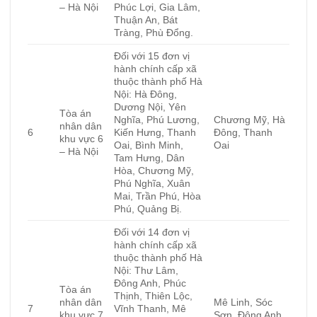
– Hà Nội
Phúc Lợi, Gia Lâm,
Thuận An, Bát
Tràng, Phù Đổng.
Đối với 15 đơn vị
hành chính cấp xã
thuộc thành phố Hà
Nội: Hà Đông,
Dương Nội, Yên
Tòa án
Nghĩa, Phú Lương,
Chương Mỹ, Hà
nhân dân
6
Kiến Hưng, Thanh
Đông, Thanh
khu vực 6
Oai, Bình Minh,
Oai
– Hà Nội
Tam Hưng, Dân
Hòa, Chương Mỹ,
Phú Nghĩa, Xuân
Mai, Trần Phú, Hòa
Phú, Quảng Bị.
Đối với 14 đơn vị
hành chính cấp xã
thuộc thành phố Hà
Nội: Thư Lâm,
Đông Anh, Phúc
Tòa án
Thịnh, Thiên Lộc,
nhân dân
Mê Linh, Sóc
7
Vĩnh Thanh, Mê
khu vực 7
Sơn, Đông Anh