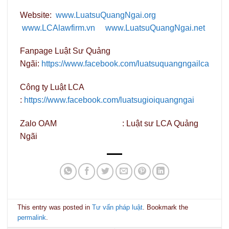
Website:
www.LuatsuQuangNgai.org
www.LCAlawfirm.vn
www.LuatsuQuangNgai.net
Fanpage Luật Sư Quảng
Ngãi:
https://www.facebook.com/luatsuquangngailca
Công ty Luật LCA
:
https://www.facebook.com/luatsugioiquangngai
Zalo OAM : Luật sư LCA Quảng
Ngãi
This entry was posted in
Tư vấn pháp luật
. Bookmark the
permalink
.