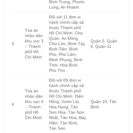
Bình Trưng, Phước
Long, An Khánh.
Đối với 11 đơn vị
hành chính cấp xã
thuộc Thành phố
Tòa án
Hồ Chí Minh: Chợ
nhân dân
Quán, An Đông,
khu vực 3
Quận 5, Quận
3
Chợ Lớn, Bình Tây,
– Thành
6, Quận 11
Bình Tiên, Bình
phố Hồ
Phú, Phú Lâm,
Chí Minh
Minh Phụng, Bình
Thới, Hòa Bình,
Phú Thọ.
Đối với 09 đơn vị
hành chính cấp xã
Tòa án
thuộc Thành phố
nhân dân
Hồ Chí Minh: Diên
khu vực 4
Hồng, Vườn Lài,
Quận 10, Tân
4
– Thành
Hòa Hưng, Tân
Bình
phố Hồ
Sơn Hòa, Tân Sơn
Chí Minh
Nhất, Tân Hòa, Bảy
Hiền, Tân Bình,
Tân Sơn.