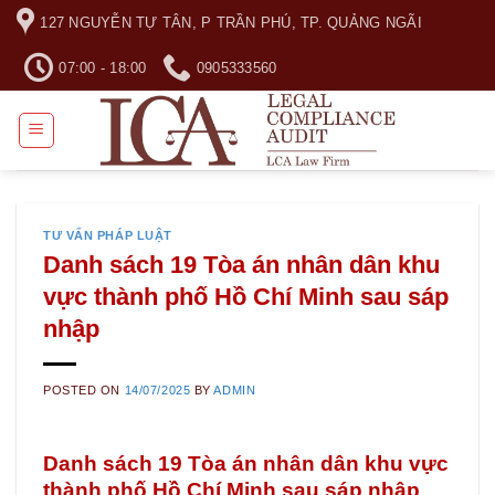
Skip
127 NGUYỄN TỰ TÂN, P TRẦN PHÚ, TP. QUẢNG NGÃI
to
content
07:00 - 18:00
0905333560
TƯ VẤN PHÁP LUẬT
Danh sách 19 Tòa án nhân dân khu
vực thành phố Hồ Chí Minh sau sáp
nhập
POSTED ON
14/07/2025
BY
ADMIN
Danh sách 19 Tòa án nhân dân khu vực
thành phố Hồ Chí Minh sau sáp nhập