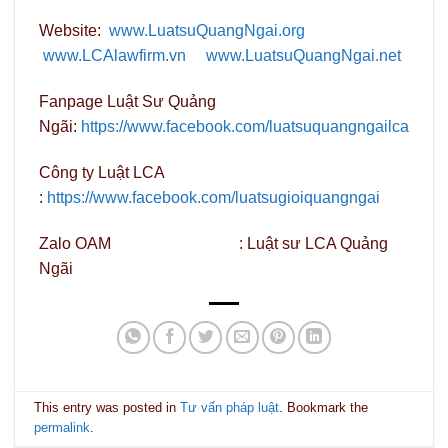
Website:
www.LuatsuQuangNgai.org
www.LCAlawfirm.vn
www.LuatsuQuangNgai.net
Fanpage Luật Sư Quảng
Ngãi:
https://www.facebook.com/luatsuquangngailca
Công ty Luật LCA
:
https://www.facebook.com/luatsugioiquangngai
Zalo OAM : Luật sư LCA Quảng
Ngãi
This entry was posted in
Tư vấn pháp luật
. Bookmark the
permalink
.