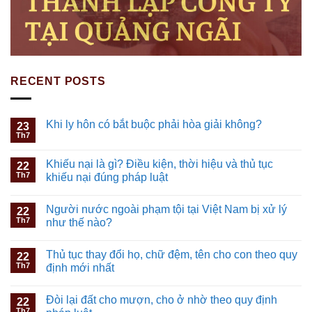
RECENT POSTS
Khi ly hôn có bắt buộc phải hòa giải không?
23
Th7
Khiếu nại là gì? Điều kiện, thời hiệu và thủ tục
22
Th7
khiếu nại đúng pháp luật
Người nước ngoài phạm tội tại Việt Nam bị xử lý
22
Th7
như thế nào?
Thủ tục thay đổi họ, chữ đệm, tên cho con theo quy
22
Th7
định mới nhất
Đòi lại đất cho mượn, cho ở nhờ theo quy định
22
Th7