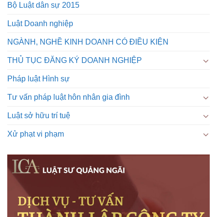
Bộ Luật dân sự 2015
Luật Doanh nghiệp
NGÀNH, NGHỀ KINH DOANH CÓ ĐIỀU KIỆN
THỦ TỤC ĐĂNG KÝ DOANH NGHIỆP
Pháp luật Hình sự
Tư vấn pháp luật hôn nhân gia đình
Luật sở hữu trí tuệ
Xử phạt vi phạm