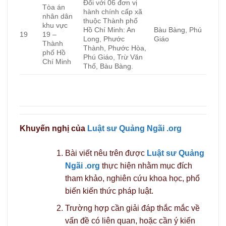
Đối với 06 đơn vị
Tòa án
hành chính cấp xã
nhân dân
thuộc Thành phố
khu vực
Hồ Chí Minh: An
Bàu Bàng, Phú
19
19 –
Long, Phước
Giáo
Thành
Thành, Phước Hòa,
phố Hồ
Phú Giáo, Trừ Văn
Chí Minh
Thố, Bàu Bàng.
Khuyến nghị của
Luật sư Quảng Ngãi .org
Bài viết nêu trên được
Luật sư Quảng
Ngãi .org
thực hiện nhằm mục đích
tham khảo, nghiên cứu khoa học, phổ
biến kiến thức pháp luật.
Trường hợp cần giải đáp thắc mắc về
vấn đề có liên quan, hoặc cần ý kiến