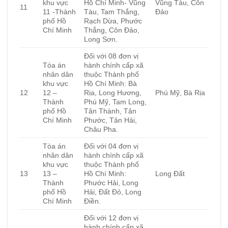
khu vực
Hồ Chí Minh- Vũng
Vũng Tàu, Côn
11
11 -Thành
Tàu, Tam Thắng,
Đảo
phố Hồ
Rạch Dừa, Phước
Chí Minh
Thắng, Côn Đảo,
Long Sơn.
Đối với 08 đơn vị
Tòa án
hành chính cấp xã
nhân dân
thuộc Thành phố
khu vực
Hồ Chí Minh: Bà
12
12 –
Rịa, Long Hương,
Phú Mỹ, Bà Rịa
Thành
Phú Mỹ, Tam Long,
phố Hồ
Tân Thành, Tân
Chí Minh
Phước, Tân Hải,
Châu Pha.
Tòa án
Đối với 04 đơn vị
nhân dân
hành chính cấp xã
khu vực
thuộc Thành phố
13
13 –
Hồ Chí Minh:
Long Đất
Thành
Phước Hải, Long
phố Hồ
Hải, Đất Đỏ, Long
Chí Minh
Điền.
Đối với 12 đơn vị
hành chính cấp xã