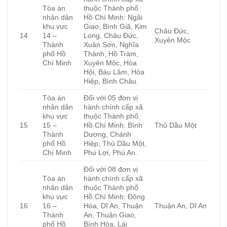
Tòa án
thuộc Thành phố
nhân dân
Hồ Chí Minh: Ngãi
khu vực
Giao, Bình Giã, Kim
Châu Đức,
14
14 –
Long, Châu Đức,
Xuyên Mộc
Thành
Xuân Sơn, Nghĩa
phố Hồ
Thành, Hồ Tràm,
Chí Minh
Xuyên Mộc, Hòa
Hội, Bàu Lâm, Hòa
Hiệp, Bình Châu.
Tòa án
Đối với 05 đơn vị
nhân dân
hành chính cấp xã
khu vực
thuộc Thành phố
15
15 –
Hồ Chí Minh: Bình
Thủ Dầu Một
Thành
Dương, Chánh
phố Hồ
Hiệp, Thủ Dầu Một,
Chí Minh
Phú Lợi, Phú An.
Đối với 08 đơn vị
Tòa án
hành chính cấp xã
nhân dân
thuộc Thành phố
khu vực
Hồ Chí Minh: Đông
16
16 –
Hòa, Dĩ An, Thuận
Thuận An, Dĩ An
Thành
An, Thuận Giao,
phố Hồ
Bình Hòa, Lái