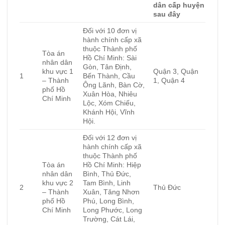
dân cấp huyện
sau đây
Đối với 10 đơn vị
hành chính cấp xã
thuộc Thành phố
Tòa án
Hồ Chí Minh: Sài
nhân dân
Gòn, Tân Định,
khu vực 1
Quận 3, Quận
1
Bến Thành, Cầu
– Thành
1, Quận 4
Ông Lãnh, Bàn Cờ,
phố Hồ
Xuân Hòa, Nhiêu
Chí Minh
Lộc, Xóm Chiếu,
Khánh Hội, Vĩnh
Hội.
Đối với 12 đơn vị
hành chính cấp xã
thuộc Thành phố
Tòa án
Hồ Chí Minh: Hiệp
nhân dân
Bình, Thủ Đức,
khu vực 2
Tam Bình, Linh
2
Thủ Đức
– Thành
Xuân, Tăng Nhơn
phố Hồ
Phú, Long Bình,
Chí Minh
Long Phước, Long
Trường, Cát Lái,