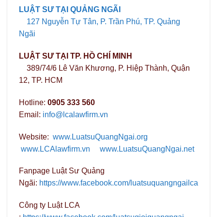
LUẬT SƯ TẠI QUẢNG NGÃI
127 Nguyễn Tự Tân, P. Trần Phú, TP. Quảng
Ngãi
LUẬT SƯ TẠI TP. HỒ CHÍ MINH
389/74/6 Lê Văn Khương, P. Hiệp Thành, Quận
12, TP. HCM
Hotline:
0905 333 560
Email:
info@lcalawfirm.vn
Website:
www.LuatsuQuangNgai.org
www.LCAlawfirm.vn
www.LuatsuQuangNgai.net
Fanpage Luật Sư Quảng
Ngãi:
https://www.facebook.com/luatsuquangngailca
Công ty Luật LCA