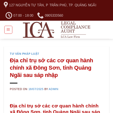
Skip
127 NGUYỄN TỰ TÂN, P TRẦN PHÚ, TP. QUẢNG NGÃI
to
content
07:00 - 18:00
0905333560
TƯ VẤN PHÁP LUẬT
Địa chỉ trụ sở các cơ quan hành
chính xã Đông Sơn, tỉnh Quảng
Ngãi sau sáp nhập
POSTED ON
18/07/2025
BY
ADMIN
Địa chỉ trụ sở các cơ quan hành chính
xã Đông Sơn, tỉnh Quảng Ngãi sau sáp