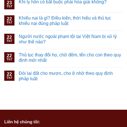
Khi ly hôn có bắt buộc phải hòa giải không?
23
Th7
Khiếu nại là gì? Điều kiện, thời hiệu và thủ tục
22
Th7
khiếu nại đúng pháp luật
Người nước ngoài phạm tội tại Việt Nam bị xử lý
22
Th7
như thế nào?
Thủ tục thay đổi họ, chữ đệm, tên cho con theo quy
22
Th7
định mới nhất
Đòi lại đất cho mượn, cho ở nhờ theo quy định
22
Th7
pháp luật
Liên hệ
chúng tôi: