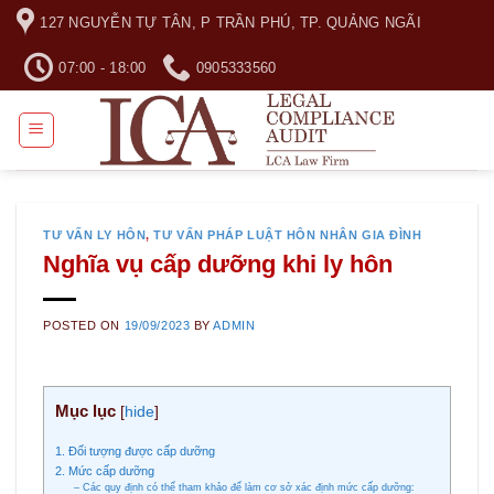
Skip
127 NGUYỄN TỰ TÂN, P TRẦN PHÚ, TP. QUẢNG NGÃI
to
content
07:00 - 18:00
0905333560
TƯ VẤN LY HÔN
,
TƯ VẤN PHÁP LUẬT HÔN NHÂN GIA ĐÌNH
Nghĩa vụ cấp dưỡng khi ly hôn
POSTED ON
19/09/2023
BY
ADMIN
Mục lục
[
hide
]
1. Đối tượng được cấp dưỡng
2. Mức cấp dưỡng
– Các quy định có thể tham khảo để làm cơ sở xác định mức cấp dưỡng: