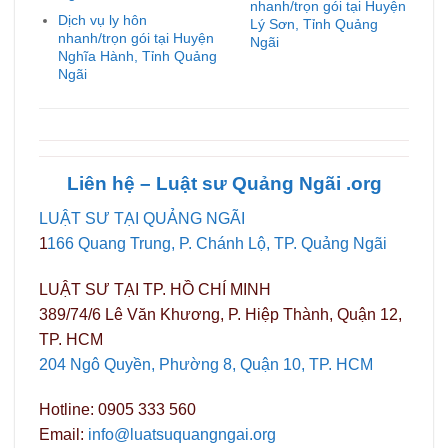
nhanh/trọn gói tại Huyện
Dịch vụ ly hôn
Lý Sơn, Tỉnh Quảng
nhanh/trọn gói tại Huyện
Ngãi
Nghĩa Hành, Tỉnh Quảng
Ngãi
Liên hệ – Luật sư Quảng
Ngãi
.org
LUẬT SƯ TẠI QUẢNG NGÃI
1
166 Quang Trung, P. Chánh Lộ, TP. Quảng Ngãi
LUẬT SƯ TẠI TP. HỒ CHÍ MINH
389/74/6 Lê Văn Khương, P. Hiệp Thành, Quận 12,
TP. HCM
204 Ngô Quyền, Phường 8, Quận 10, TP. HCM
Hotline: 0905 333 560
Email:
info@luatsuquangngai.org