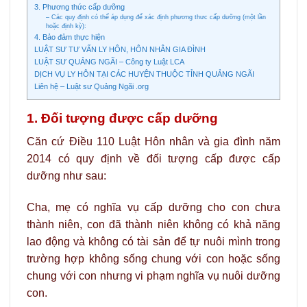
3. Phương thức cấp dưỡng
– Các quy định có thể áp dụng để xác định phương thưc cấp dưỡng (một lần
hoặc định kỳ):
4. Bảo đảm thực hiện
LUẬT SƯ TƯ VẤN LY HÔN, HÔN NHÂN GIA ĐÌNH
LUẬT SƯ QUẢNG NGÃI – Công ty Luật LCA
DỊCH VỤ LY HÔN TẠI CÁC HUYỆN THUỘC TỈNH QUẢNG NGÃI
Liên hệ – Luật sư Quảng Ngãi .org
1. Đối tượng được cấp dưỡng
Căn cứ Điều 110 Luật Hôn nhân và gia đình năm
2014 có quy định về đối tượng cấp được cấp
dưỡng như sau:
Cha, mẹ có nghĩa vụ cấp dưỡng cho con chưa
thành niên, con đã thành niên không có khả năng
lao động và không có tài sản để tự nuôi mình trong
trường hợp không sống chung với con hoặc sống
chung với con nhưng vi phạm nghĩa vụ nuôi dưỡng
con.