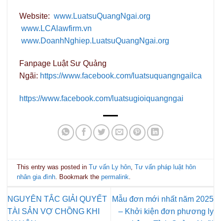
Website:
www.LuatsuQuangNgai.org
www.LCAlawfirm.vn
www.DoanhNghiep.LuatsuQuangNgai.org
Fanpage Luật Sư Quảng
Ngãi:
https://www.facebook.com/luatsuquangngailca
https://www.facebook.com/luatsugioiquangngai
This entry was posted in
Tư vấn Ly hôn
,
Tư vấn pháp luật hôn
nhân gia đình
. Bookmark the
permalink
.
NGUYÊN TẮC GIẢI QUYẾT
Mẫu đơn mới nhất năm 2025
TÀI SẢN VỢ CHỒNG KHI
– Khởi kiện đơn phương ly