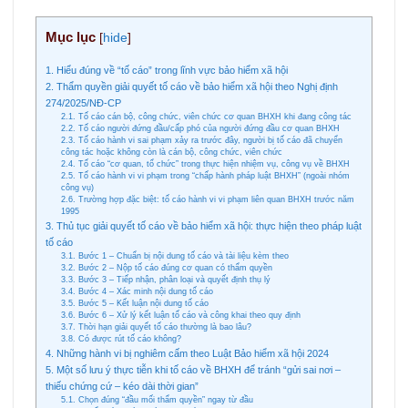
Mục lục
[
hide
]
1. Hiểu đúng về “tố cáo” trong lĩnh vực bảo hiểm xã hội
2. Thẩm quyền giải quyết tố cáo về bảo hiểm xã hội theo Nghị định
274/2025/NĐ-CP
2.1. Tố cáo cán bộ, công chức, viên chức cơ quan BHXH khi đang công tác
2.2. Tố cáo người đứng đầu/cấp phó của người đứng đầu cơ quan BHXH
2.3. Tố cáo hành vi sai phạm xảy ra trước đây, người bị tố cáo đã chuyển
công tác hoặc không còn là cán bộ, công chức, viên chức
2.4. Tố cáo “cơ quan, tổ chức” trong thực hiện nhiệm vụ, công vụ về BHXH
2.5. Tố cáo hành vi vi phạm trong “chấp hành pháp luật BHXH” (ngoài nhóm
công vụ)
2.6. Trường hợp đặc biệt: tố cáo hành vi vi phạm liên quan BHXH trước năm
1995
3. Thủ tục giải quyết tố cáo về bảo hiểm xã hội: thực hiện theo pháp luật
tố cáo
3.1. Bước 1 – Chuẩn bị nội dung tố cáo và tài liệu kèm theo
3.2. Bước 2 – Nộp tố cáo đúng cơ quan có thẩm quyền
3.3. Bước 3 – Tiếp nhận, phân loại và quyết định thụ lý
3.4. Bước 4 – Xác minh nội dung tố cáo
3.5. Bước 5 – Kết luận nội dung tố cáo
3.6. Bước 6 – Xử lý kết luận tố cáo và công khai theo quy định
3.7. Thời hạn giải quyết tố cáo thường là bao lâu?
3.8. Có được rút tố cáo không?
4. Những hành vi bị nghiêm cấm theo Luật Bảo hiểm xã hội 2024
5. Một số lưu ý thực tiễn khi tố cáo về BHXH để tránh “gửi sai nơi –
thiếu chứng cứ – kéo dài thời gian”
5.1. Chọn đúng “đầu mối thẩm quyền” ngay từ đầu