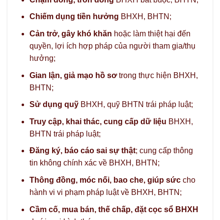
Chiếm dụng tiền hưởng
BHXH, BHTN;
Cản trở, gây khó khăn
hoặc làm thiệt hại đến
quyền, lợi ích hợp pháp của người tham gia/thụ
hưởng;
Gian lận, giả mạo hồ sơ
trong thực hiện BHXH,
BHTN;
Sử dụng quỹ
BHXH, quỹ BHTN trái pháp luật;
Truy cập, khai thác, cung cấp dữ liệu
BHXH,
BHTN trái pháp luật;
Đăng ký, báo cáo sai sự thật
; cung cấp thông
tin không chính xác về BHXH, BHTN;
Thông đồng, móc nối, bao che, giúp sức
cho
hành vi vi phạm pháp luật về BHXH, BHTN;
Cầm cố, mua bán, thế chấp, đặt cọc sổ BHXH