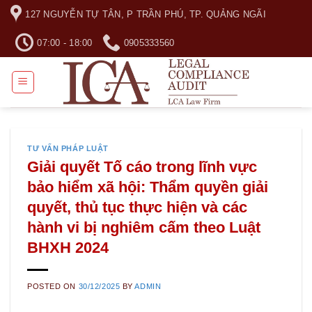
Skip
127 NGUYỄN TỰ TÂN, P TRẦN PHÚ, TP. QUẢNG NGÃI
to
content
07:00 - 18:00
0905333560
TƯ VẤN PHÁP LUẬT
Giải quyết Tố cáo trong lĩnh vực
bảo hiểm xã hội: Thẩm quyền giải
quyết, thủ tục thực hiện và các
hành vi bị nghiêm cấm theo Luật
BHXH 2024
POSTED ON
30/12/2025
BY
ADMIN