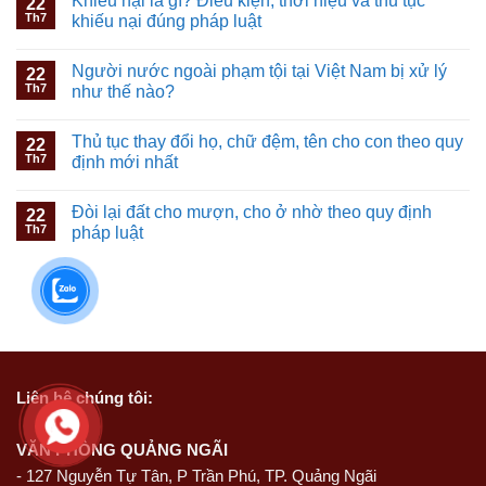
Khiếu nại là gì? Điều kiện, thời hiệu và thủ tục
22
Th7
khiếu nại đúng pháp luật
Người nước ngoài phạm tội tại Việt Nam bị xử lý
22
Th7
như thế nào?
Thủ tục thay đổi họ, chữ đệm, tên cho con theo quy
22
Th7
định mới nhất
Đòi lại đất cho mượn, cho ở nhờ theo quy định
22
Th7
pháp luật
Liên hệ
chúng tôi:
VĂN PHÒNG QUẢNG NGÃI
-
127 Nguyễn Tự Tân, P Trần Phú, TP. Quảng Ngãi