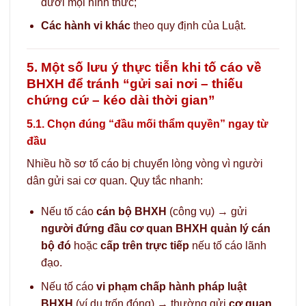
dưới mọi hình thức;
Các hành vi khác
theo quy định của Luật.
5. Một số lưu ý thực tiễn khi tố cáo về
BHXH để tránh “gửi sai nơi – thiếu
chứng cứ – kéo dài thời gian”
5.1. Chọn đúng “đầu mối thẩm quyền” ngay từ
đầu
Nhiều hồ sơ tố cáo bị chuyển lòng vòng vì người
dân gửi sai cơ quan. Quy tắc nhanh:
Nếu tố cáo
cán bộ BHXH
(công vụ) → gửi
người đứng đầu cơ quan BHXH quản lý cán
bộ đó
hoặc
cấp trên trực tiếp
nếu tố cáo lãnh
đạo.
Nếu tố cáo
vi phạm chấp hành pháp luật
BHXH
(ví dụ trốn đóng) → thường gửi
cơ quan