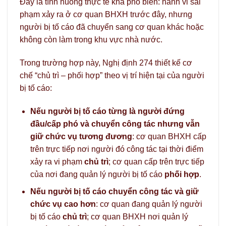
Đây là tình huống thực tế khá phổ biến: hành vi sai
phạm xảy ra ở cơ quan BHXH trước đây, nhưng
người bị tố cáo đã chuyển sang cơ quan khác hoặc
không còn làm trong khu vực nhà nước.
Trong trường hợp này, Nghị định 274 thiết kế cơ
chế “chủ trì – phối hợp” theo vị trí hiện tại của người
bị tố cáo:
Nếu người bị tố cáo từng là người đứng
đầu/cấp phó và chuyển công tác nhưng vẫn
giữ chức vụ tương đương
: cơ quan BHXH cấp
trên trực tiếp nơi người đó công tác tại thời điểm
xảy ra vi phạm
chủ trì
; cơ quan cấp trên trực tiếp
của nơi đang quản lý người bị tố cáo
phối hợp
.
Nếu người bị tố cáo chuyển công tác và giữ
chức vụ cao hơn
: cơ quan đang quản lý người
bị tố cáo
chủ trì
; cơ quan BHXH nơi quản lý