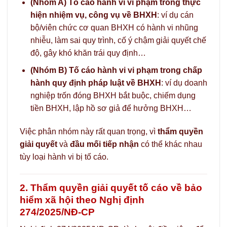
(Nhóm A) Tố cáo hành vi vi phạm trong thực
hiện nhiệm vụ, công vụ về BHXH
: ví dụ cán
bộ/viên chức cơ quan BHXH có hành vi nhũng
nhiễu, làm sai quy trình, cố ý chậm giải quyết chế
độ, gây khó khăn trái quy định…
(Nhóm B) Tố cáo hành vi vi phạm trong chấp
hành quy định pháp luật về BHXH
: ví dụ doanh
nghiệp trốn đóng BHXH bắt buộc, chiếm dụng
tiền BHXH, lập hồ sơ giả để hưởng BHXH…
Việc phân nhóm này rất quan trọng, vì
thẩm quyền
giải quyết
và
đầu mối tiếp nhận
có thể khác nhau
tùy loại hành vi bị tố cáo.
2. Thẩm quyền giải quyết tố cáo về bảo
hiểm xã hội theo Nghị định
274/2025/NĐ-CP