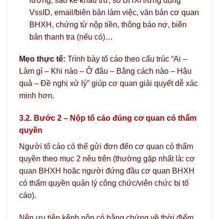
lương, sao kê khấu trừ, sổ BHXH/ứng dụng
VssID, email/biên bản làm việc, văn bản cơ quan
BHXH, chứng từ nộp tiền, thông báo nợ, biên
bản thanh tra (nếu có)…
Mẹo thực tế:
Trình bày tố cáo theo cấu trúc “Ai –
Làm gì – Khi nào – Ở đâu – Bằng cách nào – Hậu
quả – Đề nghị xử lý” giúp cơ quan giải quyết dễ xác
minh hơn.
3.2. Bước 2 – Nộp tố cáo đúng cơ quan có thẩm
quyền
Người tố cáo có thể gửi đơn đến cơ quan có thẩm
quyền theo mục 2 nêu trên (thường gặp nhất là: cơ
quan BHXH hoặc người đứng đầu cơ quan BHXH
có thẩm quyền quản lý công chức/viên chức bị tố
cáo).
Nên ưu tiên kênh nộp có bằng chứng về thời điểm