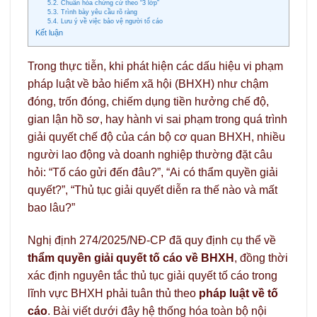
5.2. Chuẩn hóa chứng cứ theo “3 lớp”
5.3. Trình bày yêu cầu rõ ràng
5.4. Lưu ý về việc bảo vệ người tố cáo
Kết luận
Trong thực tiễn, khi phát hiện các dấu hiệu vi phạm
pháp luật về bảo hiểm xã hội (BHXH) như chậm
đóng, trốn đóng, chiếm dụng tiền hưởng chế độ,
gian lận hồ sơ, hay hành vi sai phạm trong quá trình
giải quyết chế độ của cán bộ cơ quan BHXH, nhiều
người lao động và doanh nghiệp thường đặt câu
hỏi: “Tố cáo gửi đến đâu?”, “Ai có thẩm quyền giải
quyết?”, “Thủ tục giải quyết diễn ra thế nào và mất
bao lâu?”
Nghị định 274/2025/NĐ-CP đã quy định cụ thể về
thẩm quyền giải quyết tố cáo về BHXH
, đồng thời
xác định nguyên tắc thủ tục giải quyết tố cáo trong
lĩnh vực BHXH phải tuân thủ theo
pháp luật về tố
cáo
. Bài viết dưới đây hệ thống hóa toàn bộ nội