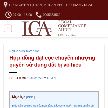
Skip
127 NGUYỄN TỰ TÂN, P TRẦN PHÚ, TP. QUẢNG NGÃI
to
content
07:00 - 18:00
0905333560
HỢP ĐỒNG ĐẶT CỌC
Hợp đồng đặt cọc chuyển nhượng
quyền sử dụng đất bị vô hiệu
POSTED ON
13/06/2024
BY
ADMIN
Mục lục
[
hide
]
Điều kiện có hiệu lực của hợp đồng đặt cọc chuyển nhượng quyền sử