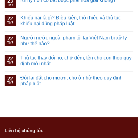
Khi ly hôn có bắt buộc phải hòa giải không?
23
Th7
Khiếu nại là gì? Điều kiện, thời hiệu và thủ tục
22
Th7
khiếu nại đúng pháp luật
Người nước ngoài phạm tội tại Việt Nam bị xử lý
22
Th7
như thế nào?
Thủ tục thay đổi họ, chữ đệm, tên cho con theo quy
22
Th7
định mới nhất
Đòi lại đất cho mượn, cho ở nhờ theo quy định
22
Th7
pháp luật
Liên hệ
chúng tôi: