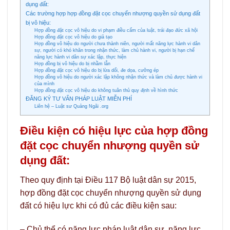
dụng đất:
Các trường hợp hợp đồng đặt cọc chuyển nhượng quyền sử dụng đất
bị vô hiệu:
Hợp đồng đặt cọc vô hiệu do vi phạm điều cấm của luật, trái đạo đức xã hội
Hợp đồng đặt cọc vô hiệu do giả tạo
Hợp đồng vô hiệu do người chưa thành niên, người mất năng lực hành vi dân
sự, người có khó khăn trong nhận thức, làm chủ hành vi, người bị hạn chế
năng lực hành vi dân sự xác lập, thực hiện
Hợp đồng bị vô hiệu do bị nhầm lẫn
Hợp đồng đặt cọc vô hiệu do bị lừa dối, đe dọa, cưỡng ép
Hợp đồng vô hiệu do người xác lập không nhận thức và làm chủ được hành vi
của mình
Hợp đồng đặt cọc vô hiệu do không tuân thủ quy định về hình thức
ĐĂNG KÝ TƯ VẤN PHÁP LUẬT MIỄN PHÍ
Liên hệ – Luật sư Quảng Ngãi .org
Điều kiện có hiệu lực của hợp đồng
đặt cọc chuyển nhượng quyền sử
dụng đất:
Theo quy định tại Điều 117 Bộ luật dân sự 2015,
hợp đồng đặt cọc chuyển nhượng quyền sử dụng
đất có hiệu lực khi có đủ các điều kiện sau:
– Chủ thể có năng lực pháp luật dân sự, năng lực