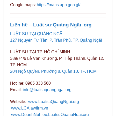
Google maps:
https://maps.app.goo.gl/
Liên hệ – Luật sư Quảng Ngãi .org
LUẬT SƯ TẠI QUẢNG NGÃI
127 Nguyễn Tự Tân, P. Trần Phú, TP. Quảng Ngãi
LUẬT SƯ TẠI TP. HỒ CHÍ MINH
389/74/6 Lê Văn Khương, P. Hiệp Thành, Quận 12,
TP. HCM
204 Ngô Quyền, Phường 8, Quận 10, TP. HCM
Hotline: 0905 333 560
Email:
info@luatsuquangngai.org
Website:
www.LuatsuQuangNgai.org
www.LCAlawfirm.vn
www.DoanhNghiep.LuatsuQuangNgai.org