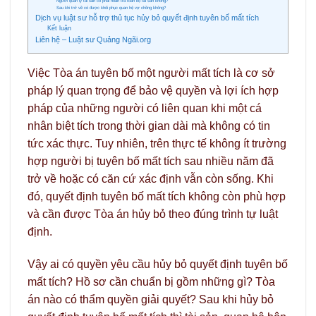
Người quản lý tài sản có phải hoàn trả toàn bộ tài sản không?
Sau khi trở về có được khôi phục quan hệ vợ chồng không?
Dịch vụ luật sư hỗ trợ thủ tục hủy bỏ quyết định tuyên bố mất tích
Kết luận
Liên hệ – Luật sư Quảng Ngãi.org
Việc Tòa án tuyên bố một người mất tích là cơ sở
pháp lý quan trọng để bảo vệ quyền và lợi ích hợp
pháp của những người có liên quan khi một cá
nhân biệt tích trong thời gian dài mà không có tin
tức xác thực. Tuy nhiên, trên thực tế không ít trường
hợp người bị tuyên bố mất tích sau nhiều năm đã
trở về hoặc có căn cứ xác định vẫn còn sống. Khi
đó, quyết định tuyên bố mất tích không còn phù hợp
và cần được Tòa án hủy bỏ theo đúng trình tự luật
định.
Vậy ai có quyền yêu cầu hủy bỏ quyết định tuyên bố
mất tích? Hồ sơ cần chuẩn bị gồm những gì? Tòa
án nào có thẩm quyền giải quyết? Sau khi hủy bỏ