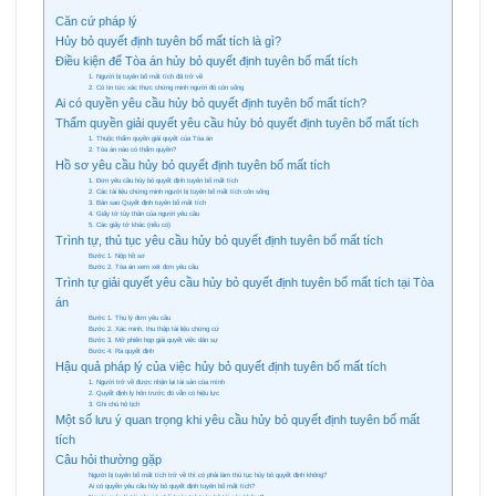
Căn cứ pháp lý
Hủy bỏ quyết định tuyên bố mất tích là gì?
Điều kiện để Tòa án hủy bỏ quyết định tuyên bố mất tích
1. Người bị tuyên bố mất tích đã trở về
2. Có tin tức xác thực chứng minh người đó còn sống
Ai có quyền yêu cầu hủy bỏ quyết định tuyên bố mất tích?
Thẩm quyền giải quyết yêu cầu hủy bỏ quyết định tuyên bố mất tích
1. Thuộc thẩm quyền giải quyết của Tòa án
2. Tòa án nào có thẩm quyền?
Hồ sơ yêu cầu hủy bỏ quyết định tuyên bố mất tích
1. Đơn yêu cầu hủy bỏ quyết định tuyên bố mất tích
2. Các tài liệu chứng minh người bị tuyên bố mất tích còn sống
3. Bản sao Quyết định tuyên bố mất tích
4. Giấy tờ tùy thân của người yêu cầu
5. Các giấy tờ khác (nếu có)
Trình tự, thủ tục yêu cầu hủy bỏ quyết định tuyên bố mất tích
Bước 1. Nộp hồ sơ
Bước 2. Tòa án xem xét đơn yêu cầu
Trình tự giải quyết yêu cầu hủy bỏ quyết định tuyên bố mất tích tại Tòa
án
Bước 1. Thụ lý đơn yêu cầu
Bước 2. Xác minh, thu thập tài liệu chứng cứ
Bước 3. Mở phiên họp giải quyết việc dân sự
Bước 4. Ra quyết định
Hậu quả pháp lý của việc hủy bỏ quyết định tuyên bố mất tích
1. Người trở về được nhận lại tài sản của mình
2. Quyết định ly hôn trước đó vẫn có hiệu lực
3. Ghi chú hộ tịch
Một số lưu ý quan trọng khi yêu cầu hủy bỏ quyết định tuyên bố mất
tích
Câu hỏi thường gặp
Người bị tuyên bố mất tích trở về thì có phải làm thủ tục hủy bỏ quyết định không?
Ai có quyền yêu cầu hủy bỏ quyết định tuyên bố mất tích?