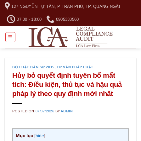
Skip
127 NGUYỄN TỰ TÂN, P TRẦN PHÚ, TP. QUẢNG NGÃI
to
content
07:00 - 18:00
0905333560
BỘ LUẬT DÂN SỰ 2015
,
TƯ VẤN PHÁP LUẬT
Hủy bỏ quyết định tuyên bố mất
tích: Điều kiện, thủ tục và hậu quả
pháp lý theo quy định mới nhất
POSTED ON
07/07/2026
BY
ADMIN
Mục lục
[
hide
]