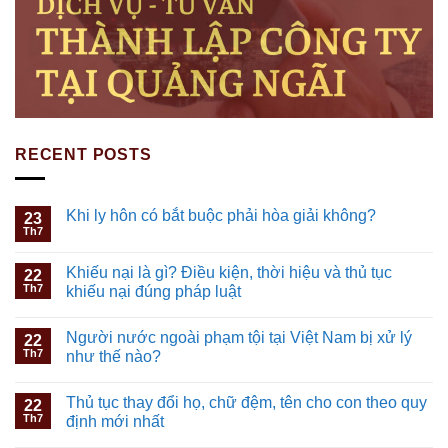
RECENT POSTS
Khi ly hôn có bắt buộc phải hòa giải không?
23
Th7
Khiếu nại là gì? Điều kiện, thời hiệu và thủ tục
22
Th7
khiếu nại đúng pháp luật
Người nước ngoài phạm tội tại Việt Nam bị xử lý
22
Th7
như thế nào?
Thủ tục thay đổi họ, chữ đệm, tên cho con theo quy
22
Th7
định mới nhất