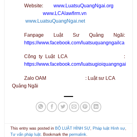
Website:
www.LuatsuQuangNgai.org
www.LCAlawfirm.vn
www.LuatsuQuangNgai.net
Fanpage Luật Sư Quảng Ngãi:
https://www.facebook.com/luatsuquangngailca
Công ty Luật LCA :
https://www.facebook.com/luatsugioiquangngai
Zalo OAM : Luật sư LCA
Quảng Ngãi
This entry was posted in
BỘ LUẬT HÌNH SỰ
,
Pháp luật Hình sự
,
Tư vấn pháp luật
. Bookmark the
permalink
.