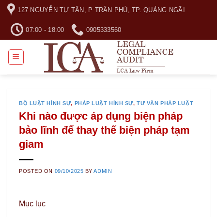
Skip
127 NGUYỄN TỰ TÂN, P TRẦN PHÚ, TP. QUẢNG NGÃI
to
content
07:00 - 18:00
0905333560
BỘ LUẬT HÌNH SỰ
,
PHÁP LUẬT HÌNH SỰ
,
TƯ VẤN PHÁP LUẬT
Khi nào được áp dụng biện pháp
bảo lĩnh để thay thế biện pháp tạm
giam
POSTED ON
09/10/2025
BY
ADMIN
Mục lục