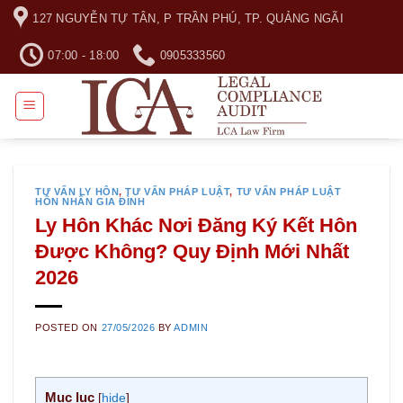
Skip
127 NGUYỄN TỰ TÂN, P TRẦN PHÚ, TP. QUẢNG NGÃI
to
content
07:00 - 18:00
0905333560
TƯ VẤN LY HÔN
,
TƯ VẤN PHÁP LUẬT
,
TƯ VẤN PHÁP LUẬT
HÔN NHÂN GIA ĐÌNH
Ly Hôn Khác Nơi Đăng Ký Kết Hôn
Được Không? Quy Định Mới Nhất
2026
POSTED ON
27/05/2026
BY
ADMIN
Mục lục
[
hide
]