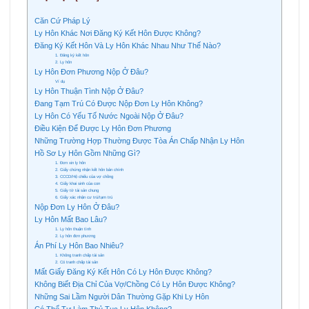
Căn Cứ Pháp Lý
Ly Hôn Khác Nơi Đăng Ký Kết Hôn Được Không?
Đăng Ký Kết Hôn Và Ly Hôn Khác Nhau Như Thế Nào?
1. Đăng ký kết hôn
2. Ly hôn
Ly Hôn Đơn Phương Nộp Ở Đâu?
Ví dụ
Ly Hôn Thuận Tình Nộp Ở Đâu?
Đang Tạm Trú Có Được Nộp Đơn Ly Hôn Không?
Ly Hôn Có Yếu Tố Nước Ngoài Nộp Ở Đâu?
Điều Kiện Để Được Ly Hôn Đơn Phương
Những Trường Hợp Thường Được Tòa Án Chấp Nhận Ly Hôn
Hồ Sơ Ly Hôn Gồm Những Gì?
1. Đơn xin ly hôn
2. Giấy chứng nhận kết hôn bản chính
3. CCCD/Hộ chiếu của vợ chồng
4. Giấy khai sinh của con
5. Giấy tờ tài sản chung
6. Giấy xác nhận cư trú/tạm trú
Nộp Đơn Ly Hôn Ở Đâu?
Ly Hôn Mất Bao Lâu?
1. Ly hôn thuận tình
2. Ly hôn đơn phương
Án Phí Ly Hôn Bao Nhiêu?
1. Không tranh chấp tài sản
2. Có tranh chấp tài sản
Mất Giấy Đăng Ký Kết Hôn Có Ly Hôn Được Không?
Không Biết Địa Chỉ Của Vợ/Chồng Có Ly Hôn Được Không?
Những Sai Lầm Người Dân Thường Gặp Khi Ly Hôn
Có Thể Tự Làm Thủ Tục Ly Hôn Không?