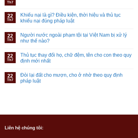
Th7
Khiếu nại là gì? Điều kiện, thời hiệu và thủ tục
22
Th7
khiếu nại đúng pháp luật
Người nước ngoài phạm tội tại Việt Nam bị xử lý
22
Th7
như thế nào?
Thủ tục thay đổi họ, chữ đệm, tên cho con theo quy
22
Th7
định mới nhất
Đòi lại đất cho mượn, cho ở nhờ theo quy định
22
Th7
pháp luật
Liên hệ
chúng tôi: