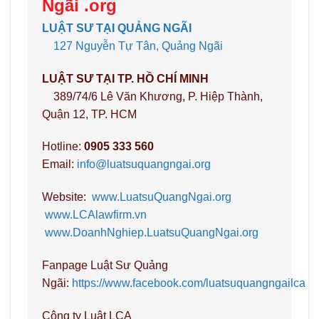
Ngãi .org
LUẬT SƯ TẠI QUẢNG NGÃI
127 Nguyễn Tự Tân, Quảng Ngãi
LUẬT SƯ TẠI TP. HỒ CHÍ MINH
389/74/6 Lê Văn Khương, P. Hiệp Thành,
Quận 12, TP. HCM
Hotline:
0905 333 560
Email:
info@luatsuquangngai.org
Website:
www.LuatsuQuangNgai.org
www.LCAlawfirm.vn
www.DoanhNghiep.LuatsuQuangNgai.org
Fanpage Luật Sư Quảng
Ngãi:
https://www.facebook.com/luatsuquangngailca
Công ty Luật LCA