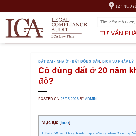
Skip
127 NGUY
to
content
TƯ VẤN PH
ĐẤT ĐAI - NHÀ Ở - BẤT ĐỘNG SẢN
,
DỊCH VỤ PHÁP LÝ
,
Có đúng đất ở 20 năm k
đỏ?
POSTED ON
28/05/2026
BY
ADMIN
Mục lục
[
hide
]
1. Đất ở 20 năm không tranh chấp có đương nhiên được cấp Sổ