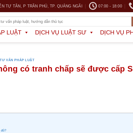
ỄN TỰ TÂN, P TRẦN PHÚ, TP. QUẢNG NGÃI
07:00 - 18:00
ÁP LUẬT
DỊCH VỤ LUẬT SƯ
DỊCH VỤ P
TƯ VẤN PHÁP LUẬT
hông có tranh chấp sẽ được cấp 
 đỏ?