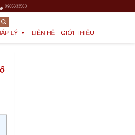
0905333560
HÁP LÝ
LIÊN HỆ
GIỚI THIỆU
Sổ