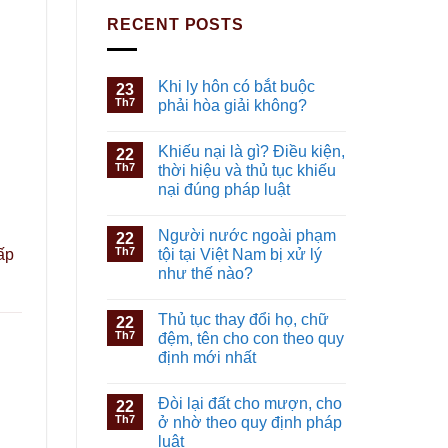
RECENT POSTS
Khi ly hôn có bắt buộc
23
Th7
phải hòa giải không?
Khiếu nại là gì? Điều kiện,
22
Th7
thời hiệu và thủ tục khiếu
nại đúng pháp luật
Người nước ngoài phạm
22
Th7
ấp
tội tại Việt Nam bị xử lý
như thế nào?
Thủ tục thay đổi họ, chữ
22
Th7
đệm, tên cho con theo quy
định mới nhất
Đòi lại đất cho mượn, cho
22
Th7
ở nhờ theo quy định pháp
luật