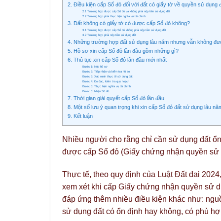
2. Điều kiện cấp Sổ đỏ đối với đất có giấy tờ về quyền sử dụng 
2.1 Trường hợp được cấp Sổ đỏ và không phải nộp tiền sử dụng đất
2.2 Trường hợp phải thực hiện nghĩa vụ tài chính
3. Đất không có giấy tờ có được cấp Sổ đỏ không?
3.1 Trường hợp được cấp Sổ đỏ không phải nộp tiền sử dụng đất
3.2 Trường hợp phải nộp tiền sử dụng đất
4. Những trường hợp đất sử dụng lâu năm nhưng vẫn không đư
5. Hồ sơ xin cấp Sổ đỏ lần đầu gồm những gì?
6. Thủ tục xin cấp Sổ đỏ lần đầu mới nhất
Bước 1: Nộp hồ sơ
Bước 2: Tiếp nhận và kiểm tra hồ sơ
Bước 3: Xác minh thực tế sử dụng đất
Bước 4: Đo đạc, kiểm tra quy hoạch
Bước 5: Thực hiện nghĩa vụ tài chính
Bước 6: Nhận Sổ đỏ
7. Thời gian giải quyết cấp Sổ đỏ lần đầu
8. Một số lưu ý quan trọng khi xin cấp Sổ đỏ đất sử dụng lâu nă
9. Kết luận
Nhiều người cho rằng chỉ cần sử dụng đất ổn
được cấp Sổ đỏ (Giấy chứng nhận quyền sử dụ
Thực tế, theo quy định của Luật Đất đai 2024,
xem xét khi cấp Giấy chứng nhận quyền sử d
đáp ứng thêm nhiều điều kiện khác như: nguồ
sử dụng đất có ổn định hay không, có phù 