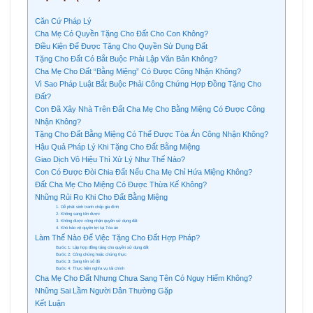
Căn Cứ Pháp Lý
Cha Mẹ Có Quyền Tặng Cho Đất Cho Con Không?
Điều Kiện Để Được Tặng Cho Quyền Sử Dụng Đất
Tặng Cho Đất Có Bắt Buộc Phải Lập Văn Bản Không?
Cha Mẹ Cho Đất “Bằng Miệng” Có Được Công Nhận Không?
Vì Sao Pháp Luật Bắt Buộc Phải Công Chứng Hợp Đồng Tặng Cho
Đất?
Con Đã Xây Nhà Trên Đất Cha Mẹ Cho Bằng Miệng Có Được Công
Nhận Không?
Tặng Cho Đất Bằng Miệng Có Thể Được Tòa Án Công Nhận Không?
Hậu Quả Pháp Lý Khi Tặng Cho Đất Bằng Miệng
Giao Dịch Vô Hiệu Thì Xử Lý Như Thế Nào?
Con Có Được Đòi Chia Đất Nếu Cha Mẹ Chỉ Hứa Miệng Không?
Đất Cha Mẹ Cho Miệng Có Được Thừa Kế Không?
Những Rủi Ro Khi Cho Đất Bằng Miệng
1. Dễ phát sinh tranh chấp gia đình
2. Không sang tên được
3. Không được công nhận quyền sử dụng đất
4. Khó bảo vệ quyền lợi tại Tòa án
Làm Thế Nào Để Việc Tặng Cho Đất Hợp Pháp?
Bước 1: Lập hợp đồng tặng cho quyền sử dụng đất
Bước 2: Công chứng hoặc chứng thực
Bước 3: Sang tên sổ đỏ
Bước 4: Thực hiện nghĩa vụ tài chính
Cha Mẹ Cho Đất Nhưng Chưa Sang Tên Có Nguy Hiểm Không?
Những Sai Lầm Người Dân Thường Gặp
Kết Luận