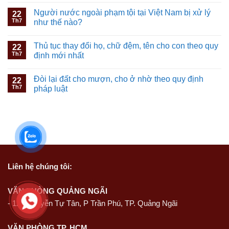
Người nước ngoài phạm tội tại Việt Nam bị xử lý
22
Th7
như thế nào?
Thủ tục thay đổi họ, chữ đệm, tên cho con theo quy
22
Th7
định mới nhất
Đòi lại đất cho mượn, cho ở nhờ theo quy định
22
Th7
pháp luật
Liên hệ
chúng tôi:
VĂN PHÒNG QUẢNG NGÃI
-
127 Nguyễn Tự Tân, P Trần Phú, TP. Quảng Ngãi
VĂN PHÒNG TP. HCM