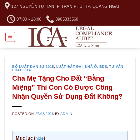
Skip
127 NGUYỄN TỰ TÂN, P TRẦN PHÚ, TP. QUẢNG NGÃI
to
content
07:00 - 18:00
0905333560
BỘ LUẬT DÂN SỰ 2015
,
LUẬT ĐẤT ĐAI, NHÀ Ở, BĐS
,
TƯ VẤN
PHÁP LUẬT
Cha Mẹ Tặng Cho Đất “Bằng
Miệng” Thì Con Có Được Công
Nhận Quyền Sử Dụng Đất Không?
POSTED ON
27/05/2026
BY
ADMIN
Mục lục
[
hide
]