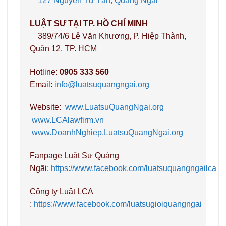
127 Nguyễn Tự Tân, Quảng Ngãi
LUẬT SƯ TẠI TP. HỒ CHÍ MINH
389/74/6 Lê Văn Khương, P. Hiệp Thành,
Quận 12, TP. HCM
Hotline:
0905 333 560
Email:
info@luatsuquangngai.org
Website:
www.LuatsuQuangNgai.org
www.LCAlawfirm.vn
www.DoanhNghiep.LuatsuQuangNgai.org
Fanpage Luật Sư Quảng
Ngãi:
https://www.facebook.com/luatsuquangngailca
Công ty Luật LCA
:
https://www.facebook.com/luatsugioiquangngai