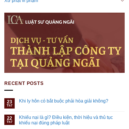
Xử phạt vi phạm
RECENT POSTS
Khi ly hôn có bắt buộc phải hòa giải không?
23
Th7
Khiếu nại là gì? Điều kiện, thời hiệu và thủ tục
22
Th7
khiếu nại đúng pháp luật