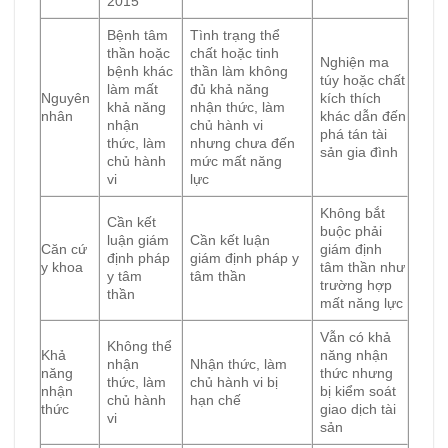
2015
Bệnh tâm
Tình trạng thể
thần hoặc
chất hoặc tinh
Nghiện ma
bệnh khác
thần làm không
túy hoặc chất
làm mất
đủ khả năng
Nguyên
kích thích
khả năng
nhận thức, làm
nhân
khác dẫn đến
nhận
chủ hành vi
phá tán tài
thức, làm
nhưng chưa đến
sản gia đình
chủ hành
mức mất năng
vi
lực
Không bắt
Cần kết
buộc phải
luận giám
Cần kết luận
Căn cứ
giám định
định pháp
giám định pháp y
y khoa
tâm thần như
y tâm
tâm thần
trường hợp
thần
mất năng lực
Vẫn có khả
Không thể
Khả
năng nhận
nhận
Nhận thức, làm
năng
thức nhưng
thức, làm
chủ hành vi bị
nhận
bị kiểm soát
chủ hành
hạn chế
thức
giao dịch tài
vi
sản