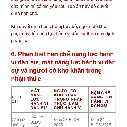
của mình thì có thể yêu cầu Tòa án hủy bỏ quyết
định hạn chế.
Khi quyết định hạn chế bị hủy bỏ, người đó khôi
phục đầy đủ năng lực hành vi dân sự theo quy định
pháp luật.
6. Phân biệt hạn chế năng lực hành
vi dân sự, mất năng lực hành vi dân
sự và người có khó khăn trong
nhận thức
MẤT
NGƯỜI CÓ
HẠN CHẾ
NĂNG
KHÓ KHĂN
TIÊU
NĂNG LỰC
LỰC
TRONG NHẬN
CHÍ
HÀNH VI
HÀNH VI
THỨC, LÀM
DÂN SỰ
DÂN SỰ
CHỦ HÀNH VI
Điều 22
Căn cứ
Điều 23 BLDS
Điều 24
BLDS
pháp lý
2015
BLDS 2015