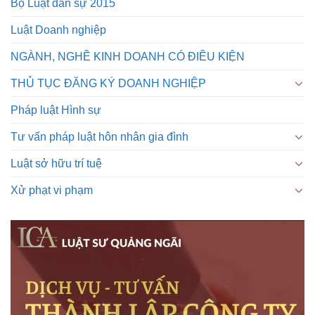
Bộ Luật dân sự 2015
Luật Doanh nghiệp
NGÀNH, NGHỀ KINH DOANH CÓ ĐIỀU KIỆN
THỦ TỤC ĐĂNG KÝ DOANH NGHIỆP
Pháp luật Hình sự
Tư vấn pháp luật hôn nhân gia đình
Luật sở hữu trí tuệ
Xử phạt vi phạm