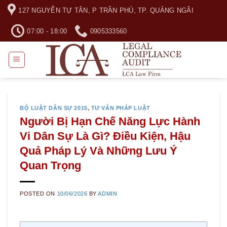
Skip
127 NGUYỄN TỰ TÂN, P TRẦN PHÚ, TP. QUẢNG NGÃI
to
content
07:00 - 18:00
0905333560
BỘ LUẬT DÂN SỰ 2015
,
TƯ VẤN PHÁP LUẬT
Người Bị Hạn Chế Năng Lực Hành
Vi Dân Sự Là Gì? Điều Kiện, Hậu
Quả Pháp Lý Và Những Lưu Ý
Quan Trọng
POSTED ON
10/06/2026
BY
ADMIN