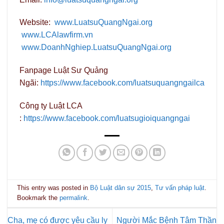
Website:
www.LuatsuQuangNgai.org
www.LCAlawfirm.vn
www.DoanhNghiep.LuatsuQuangNgai.org
Fanpage Luật Sư Quảng
Ngãi:
https://www.facebook.com/luatsuquangngailca
Công ty Luật LCA
:
https://www.facebook.com/luatsugioiquangngai
This entry was posted in
Bộ Luật dân sự 2015
,
Tư vấn pháp luật
.
Bookmark the
permalink
.
Cha, mẹ có được yêu cầu ly
Người Mắc Bệnh Tâm Thần