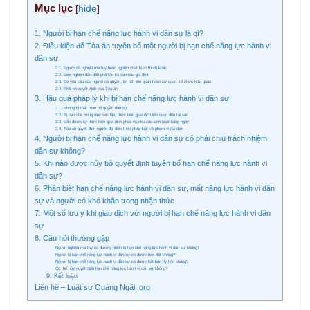
Mục lục
[
hide
]
1. Người bị hạn chế năng lực hành vi dân sự là gì?
2. Điều kiện để Tòa án tuyên bố một người bị hạn chế năng lực hành vi
dân sự
2.1. Người đó nghiện ma túy hoặc nghiện chất kích thích khác
2.2. Việc nghiện dẫn đến phá tán tài sản của gia đình
2.3. Có yêu cầu của người có quyền, lợi ích liên quan hoặc cơ quan, tổ chức hữu quan
2.4. Phải có quyết định của Tòa án
3. Hậu quả pháp lý khi bị hạn chế năng lực hành vi dân sự
3.1. Không bị mất toàn bộ quyền dân sự
3.2. Bị hạn chế trong việc xác lập, thực hiện giao dịch liên quan đến tài sản
3.3. Vẫn được tự thực hiện giao dịch phục vụ nhu cầu sinh hoạt hằng ngày
3.4. Tòa án quyết định người đại diện theo pháp luật và phạm vi đại diện
4. Người bị hạn chế năng lực hành vi dân sự có phải chịu trách nhiệm
dân sự không?
5. Khi nào được hủy bỏ quyết định tuyên bố hạn chế năng lực hành vi
dân sự?
6. Phân biệt hạn chế năng lực hành vi dân sự, mất năng lực hành vi dân
sự và người có khó khăn trong nhận thức
7. Một số lưu ý khi giao dịch với người bị hạn chế năng lực hành vi dân
sự
8. Câu hỏi thường gặp
Người nghiện ma túy có đương nhiên bị hạn chế năng lực hành vi dân sự không?
Người bị hạn chế năng lực hành vi dân sự có được bán đất không?
Người bị hạn chế năng lực hành vi dân sự có được kết hôn, ly hôn không?
Có thể hủy quyết định hạn chế năng lực hành vi dân sự không?
9. Kết luận
Liên hệ – Luật sư Quảng Ngãi .org