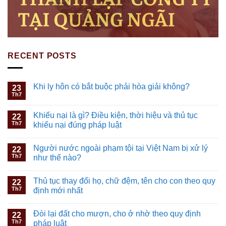
RECENT POSTS
Khi ly hôn có bắt buộc phải hòa giải không?
23
Th7
Khiếu nại là gì? Điều kiện, thời hiệu và thủ tục
22
Th7
khiếu nại đúng pháp luật
Người nước ngoài phạm tội tại Việt Nam bị xử lý
22
Th7
như thế nào?
Thủ tục thay đổi họ, chữ đệm, tên cho con theo quy
22
Th7
định mới nhất
Đòi lại đất cho mượn, cho ở nhờ theo quy định
22
Th7
pháp luật