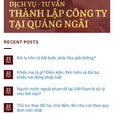
RECENT POSTS
Khi ly hôn có bắt buộc phải hòa giải không?
23
Th7
Khiếu nại là gì? Điều kiện, thời hiệu và thủ tục
22
Th7
khiếu nại đúng pháp luật
Người nước ngoài phạm tội tại Việt Nam bị xử lý
22
Th7
như thế nào?
Thủ tục thay đổi họ, chữ đệm, tên cho con theo quy
22
Th7
định mới nhất