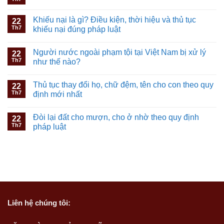
Khiếu nại là gì? Điều kiện, thời hiệu và thủ tục
22
Th7
khiếu nại đúng pháp luật
Người nước ngoài phạm tội tại Việt Nam bị xử lý
22
Th7
như thế nào?
Thủ tục thay đổi họ, chữ đệm, tên cho con theo quy
22
Th7
định mới nhất
Đòi lại đất cho mượn, cho ở nhờ theo quy định
22
Th7
pháp luật
Liên hệ
chúng tôi: