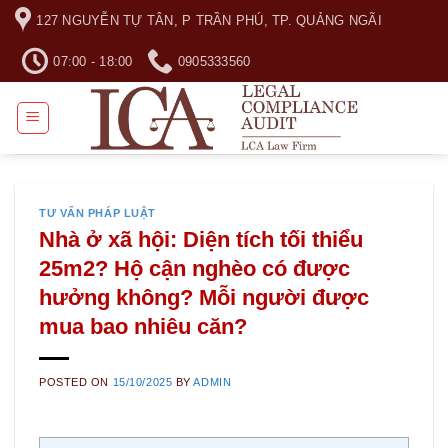
Skip
127 NGUYỄN TỰ TÂN, P TRẦN PHÚ, TP. QUẢNG NGÃI
to
content
07:00 - 18:00
0905333560
TƯ VẤN PHÁP LUẬT
Nhà ở xã hội: Diện tích tối thiểu
25m2? Hộ cận nghèo có được
hưởng không? Mỗi người được
mua bao nhiêu căn?
POSTED ON
15/10/2025
BY
ADMIN