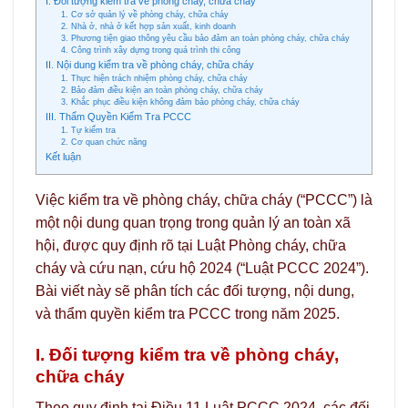
I. Đối tượng kiểm tra về phòng cháy, chữa cháy
1. Cơ sở quản lý về phòng cháy, chữa cháy
2. Nhà ở, nhà ở kết hợp sản xuất, kinh doanh
3. Phương tiện giao thông yêu cầu bảo đảm an toàn phòng cháy, chữa cháy
4. Công trình xây dựng trong quá trình thi công
II. Nội dung kiểm tra về phòng cháy, chữa cháy
1. Thực hiện trách nhiệm phòng cháy, chữa cháy
2. Bảo đảm điều kiện an toàn phòng cháy, chữa cháy
3. Khắc phục điều kiện không đảm bảo phòng cháy, chữa cháy
III. Thẩm Quyền Kiểm Tra PCCC
1. Tự kiểm tra
2. Cơ quan chức năng
Kết luận
Việc kiểm tra về phòng cháy, chữa cháy (“PCCC”) là
một nội dung quan trọng trong quản lý an toàn xã
hội, được quy định rõ tại Luật Phòng cháy, chữa
cháy và cứu nạn, cứu hộ 2024 (“Luật PCCC 2024”).
Bài viết này sẽ phân tích các đối tượng, nội dung,
và thẩm quyền kiểm tra PCCC trong năm 2025.
I. Đối tượng kiểm tra về phòng cháy,
chữa cháy
Theo quy định tại Điều 11 Luật PCCC 2024, các đối