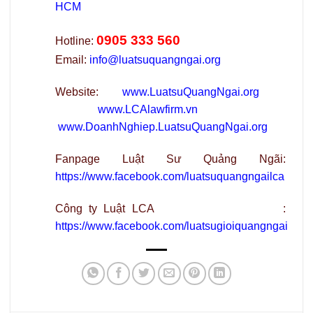
HCM
0905 333 560
Hotline:
Email:
info@luatsuquangngai.org
Website:
www.LuatsuQuangNgai.org
www.LCAlawfirm.vn
www.DoanhNghiep.LuatsuQuangNgai.org
Fanpage Luật Sư Quảng Ngãi:
https://www.facebook.com/luatsuquangngailca
Công ty Luật LCA :
https://www.facebook.com/luatsugioiquangngai