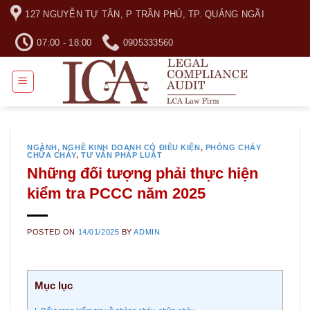
Skip
127 NGUYỄN TỰ TÂN, P TRẦN PHÚ, TP. QUẢNG NGÃI
to
content
07:00 - 18:00
0905333560
NGÀNH, NGHỀ KINH DOANH CÓ ĐIỀU KIỆN
,
PHÒNG CHÁY
CHỮA CHÁY
,
TƯ VẤN PHÁP LUẬT
Những đối tượng phải thực hiện
kiểm tra PCCC năm 2025
POSTED ON
14/01/2025
BY
ADMIN
Mục lục