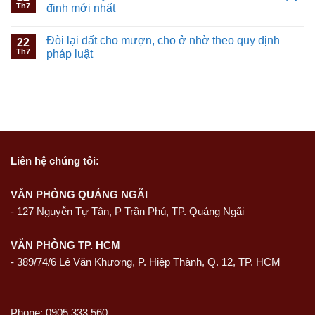
Th7
định mới nhất
Đòi lại đất cho mượn, cho ở nhờ theo quy định
22
Th7
pháp luật
Liên hệ
chúng tôi:
VĂN PHÒNG QUẢNG NGÃI
-
127 Nguyễn Tự Tân, P Trần Phú, TP. Quảng Ngãi
VĂN PHÒNG TP. HCM
- 389/74/6 Lê Văn Khương, P. Hiệp Thành, Q. 12, TP. HCM
Phone: 0905 333 560