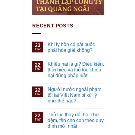
RECENT POSTS
Khi ly hôn có bắt buộc
23
Th7
phải hòa giải không?
Khiếu nại là gì? Điều kiện,
22
Th7
thời hiệu và thủ tục khiếu
nại đúng pháp luật
Người nước ngoài phạm
22
Th7
tội tại Việt Nam bị xử lý
như thế nào?
Thủ tục thay đổi họ, chữ
22
Th7
đệm, tên cho con theo quy
định mới nhất