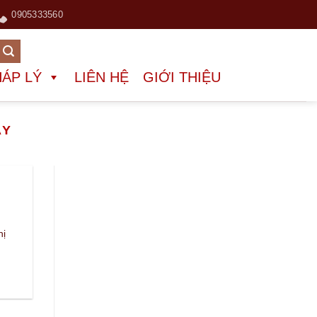
0905333560
HÁP LÝ
LIÊN HỆ
GIỚI THIỆU
ÁY
hị