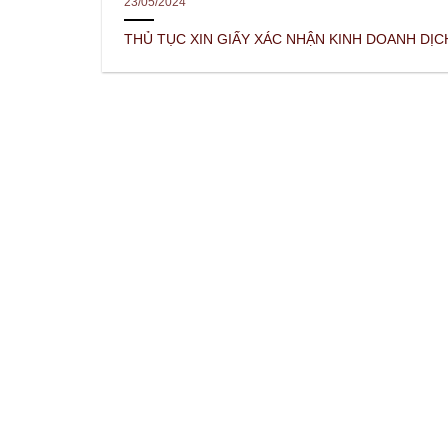
23/05/2024
THỦ TỤC XIN GIẤY XÁC NHẬN KINH DOANH DỊCH 