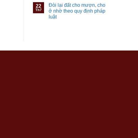
Đòi lại đất cho mượn, cho
22
Th7
ở nhờ theo quy định pháp
luật