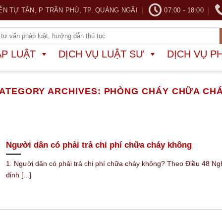
ỄN TỰ TÂN, P TRẦN PHÚ, TP. QUẢNG NGÃI
07:00 - 18:00
ÁP LUẬT
DỊCH VỤ LUẬT SƯ
DỊCH VỤ P
ATEGORY ARCHIVES:
PHÒNG CHÁY CHỮA CH
Người dân có phải trả chi phí chữa cháy không
1. Người dân có phải trả chi phí chữa cháy không? Theo Điều 48 Ng
định [...]