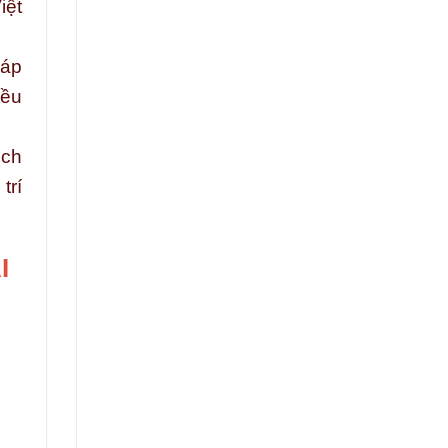
iệt
háp
iều
ịch
trí
I