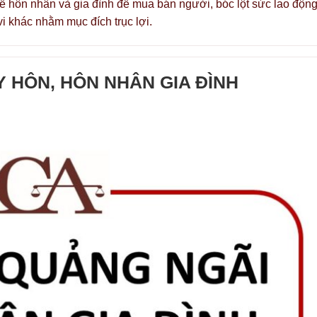
ề hôn nhân và gia đình để mua bán người, bóc lột sức lao động
i khác nhằm mục đích trục lợi.
Y HÔN, HÔN NHÂN GIA ĐÌNH