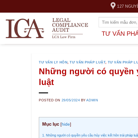
Skip
127 NGUY
to
content
TƯ VẤN PH
TƯ VẤN LY HÔN
,
TƯ VẤN PHÁP LUẬT
,
TƯ VẤN PHÁP L
Những người có quyền yê
luật
POSTED ON
29/05/2024
BY
ADMIN
Mục lục
[
hide
]
1. Những người có quyền yêu cầu hủy việc kết hôn trái pháp luậ