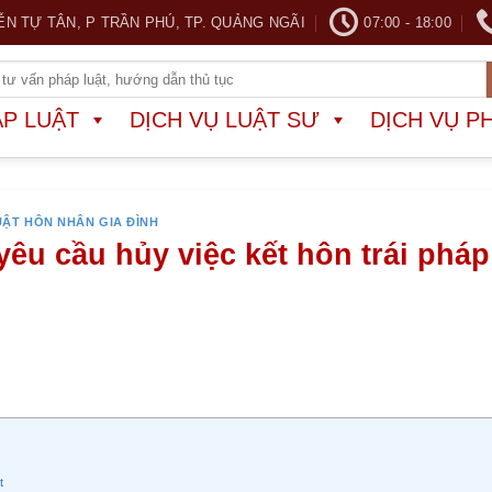
ỄN TỰ TÂN, P TRẦN PHÚ, TP. QUẢNG NGÃI
07:00 - 18:00
ÁP LUẬT
DỊCH VỤ LUẬT SƯ
DỊCH VỤ P
UẬT HÔN NHÂN GIA ĐÌNH
u cầu hủy việc kết hôn trái pháp
t