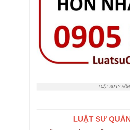
LUẬT SƯ LY HÔN
LUẬT SƯ QUẢNG