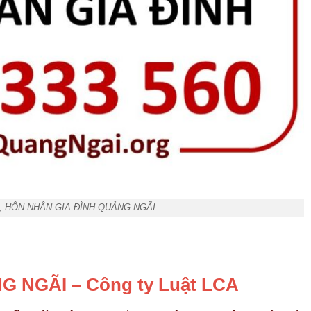
, HÔN NHÂN GIA ĐÌNH QUẢNG NGÃI
 NGÃI – Công ty Luật LCA