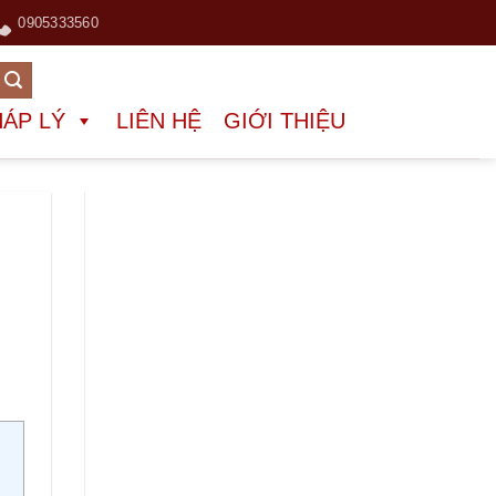
0905333560
HÁP LÝ
LIÊN HỆ
GIỚI THIỆU