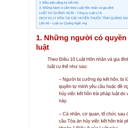
2. Điều kiện đăng ký kết hôn
3. Những hành vi cấm theo Luật Hôn nhân và gia đình
LUẬT SƯ QUẢNG NGÃI – Công ty Luật LCA
DỊCH VỤ LY HÔN TẠI CÁC HUYỆN THUỘC TỈNH QUẢNG NG
Liên hệ – Luật sư Quảng Ngãi .org
1. Những người có quyền y
luật
Theo Điều 10 Luật Hôn nhân và gia đình
luật cụ thể như sau:
– Người bị cưỡng ép kết hôn, bị lừ
quyền tự mình yêu cầu hoặc đề ng
hủy việc kết hôn trái pháp luật do
này.
– Cá nhân, cơ quan, tổ chức sau đ
cầu Tòa án hủy việc kết hôn trái p