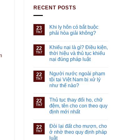
RECENT POSTS
Khi ly hôn có bắt buộc
23
Th7
phải hòa giải không?
Khiếu nại là gì? Điều kiện,
22
Th7
thời hiệu và thủ tục khiếu
m
nại đúng pháp luật
Người nước ngoài phạm
22
Th7
tội tại Việt Nam bị xử lý
như thế nào?
Thủ tục thay đổi họ, chữ
22
Th7
đệm, tên cho con theo quy
định mới nhất
Đòi lại đất cho mượn, cho
22
Th7
ở nhờ theo quy định pháp
luật