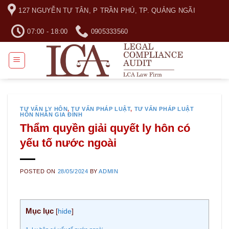
Skip
127 NGUYỄN TỰ TÂN, P TRẦN PHÚ, TP. QUẢNG NGÃI
to
content
07:00 - 18:00
0905333560
TƯ VẤN LY HÔN
,
TƯ VẤN PHÁP LUẬT
,
TƯ VẤN PHÁP LUẬT
HÔN NHÂN GIA ĐÌNH
Thẩm quyền giải quyết ly hôn có
yếu tố nước ngoài
POSTED ON
28/05/2024
BY
ADMIN
Mục lục
[
hide
]