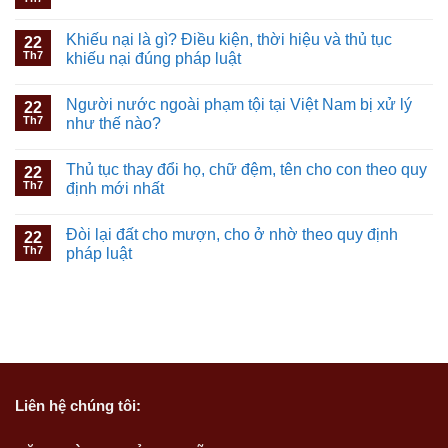
Khiếu nại là gì? Điều kiện, thời hiệu và thủ tục
22
Th7
khiếu nại đúng pháp luật
Người nước ngoài phạm tội tại Việt Nam bị xử lý
22
Th7
như thế nào?
Thủ tục thay đổi họ, chữ đệm, tên cho con theo quy
22
Th7
định mới nhất
Đòi lại đất cho mượn, cho ở nhờ theo quy định
22
Th7
pháp luật
Liên hệ
chúng tôi: