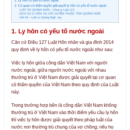
1. Ly hôn có yếu tố nước ngoài
2. Cơ quan có thẩm quyền giải quyết ly hôn có yếu tố nước ngoài
LUẬT SƯ QUẢNG NGÃI – Công ty Luật LCA
DỊCH VỤ LY HÔN TẠI CÁC HUYỆN THUỘC TỈNH QUẢNG NGÃI
Liên hệ – Luật sư Quảng Ngãi .org
1. Ly hôn có yếu tố nước ngoài
Căn cứ Điều 127 Luật Hôn nhân và gia đình 2014
quy định về ly hôn có yếu tố nước ngoài như sau:
Việc ly hôn giữa công dân Việt Nam với người
nước ngoài, giữa người nước ngoài với nhau
thường trú ở Việt Nam được giải quyết tại cơ quan
có thẩm quyền của Việt Nam theo quy định của Luật
này.
Trong trường hợp bên là công dân Việt Nam không
thường trú ở Việt Nam vào thời điểm yêu cầu ly hôn
thì việc ly hôn được giải quyết theo pháp luật của
nước nơi thường trú chung của vợ chồng; nếu họ