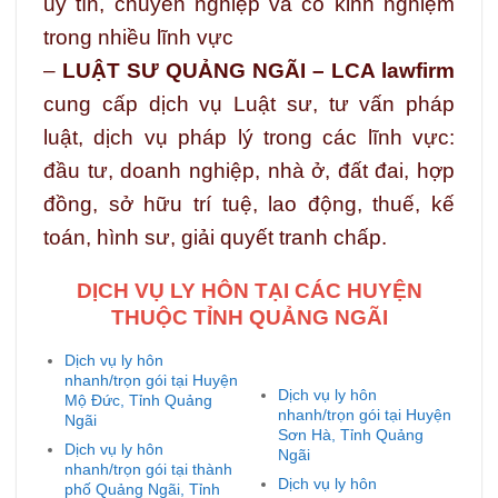
uy tín, chuyên nghiệp và có kinh nghiệm
trong nhiều lĩnh vực
–
LUẬT SƯ QUẢNG NGÃI – LCA lawfirm
cung cấp dịch vụ Luật sư, tư vấn pháp
luật, dịch vụ pháp lý trong các lĩnh vực:
đầu tư, doanh nghiệp, nhà ở, đất đai, hợp
đồng, sở hữu trí tuệ, lao động, thuế, kế
toán, hình sư, giải quyết tranh chấp.
DỊCH VỤ LY HÔN TẠI CÁC HUYỆN
THUỘC TỈNH QUẢNG NGÃI
Dịch vụ ly hôn
nhanh/trọn gói tại Huyện
Dịch vụ ly hôn
Mộ Đức, Tỉnh Quảng
nhanh/trọn gói tại Huyện
Ngãi
Sơn Hà, Tỉnh Quảng
Dịch vụ ly hôn
Ngãi
nhanh/trọn gói tại thành
Dịch vụ ly hôn
phố Quảng Ngãi, Tỉnh