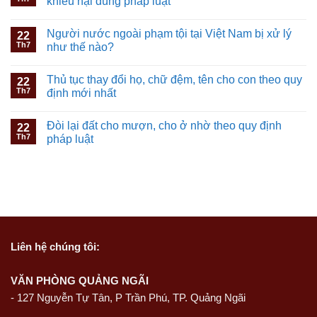
khiếu nại đúng pháp luật
Người nước ngoài phạm tội tại Việt Nam bị xử lý
22
Th7
như thế nào?
Thủ tục thay đổi họ, chữ đệm, tên cho con theo quy
22
Th7
định mới nhất
Đòi lại đất cho mượn, cho ở nhờ theo quy định
22
Th7
pháp luật
Liên hệ
chúng tôi:
VĂN PHÒNG QUẢNG NGÃI
-
127 Nguyễn Tự Tân, P Trần Phú, TP. Quảng Ngãi