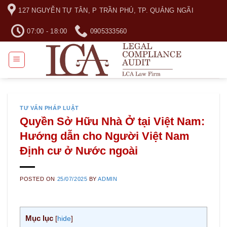
Skip
127 NGUYỄN TỰ TÂN, P TRẦN PHÚ, TP. QUẢNG NGÃI
to
content
07:00 - 18:00
0905333560
TƯ VẤN PHÁP LUẬT
Quyền Sở Hữu Nhà Ở tại Việt Nam:
Hướng dẫn cho Người Việt Nam
Định cư ở Nước ngoài
POSTED ON
25/07/2025
BY
ADMIN
Mục lục
[
hide
]