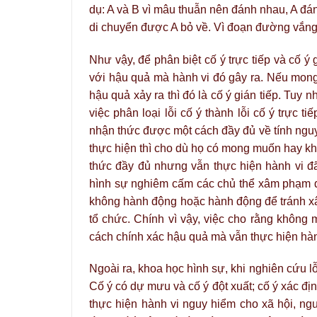
dụ: A và B vì mâu thuẫn nên đánh nhau, A đá
di chuyển được A bỏ về. Vì đoạn đường vắng
Như vậy, để phân biệt cố ý trực tiếp và cố ý
với hậu quả mà hành vi đó gây ra. Nếu mong
hậu quả xảy ra thì đó là cố ý gián tiếp. Tuy 
việc phân loại lỗi cố ý thành lỗi cố ý trực t
nhận thức được một cách đầy đủ về tính nguy
thực hiện thì cho dù họ có mong muốn hay kh
thức đầy đủ nhưng vẫn thực hiện hành vi đã
hình sự nghiêm cấm các chủ thể xâm phạm đế
không hành động hoặc hành động để tránh xâ
tổ chức. Chính vì vậy, việc cho rằng không
cách chính xác hậu quả mà vẫn thực hiện hàn
Ngoài ra, khoa học hình sự, khi nghiên cứu lỗ
Cố ý có dự mưu và cố ý đột xuất; cố ý xác đị
thực hiện hành vi nguy hiểm cho xã hội, ngư