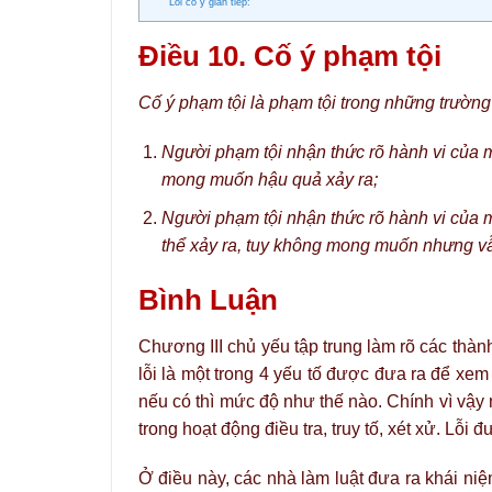
Lỗi cố ý gián tiếp:
Điều 10. Cố ý phạm tội
Cố ý phạm tội là phạm tội trong những trường
Người phạm tội nhận thức rõ hành vi của m
mong muốn hậu quả xảy ra;
Người phạm tội nhận thức rõ hành vi của m
thể xảy ra, tuy không mong muốn nhưng vẫ
Bình Luận
Chương III chủ yếu tập trung làm rõ các thành
lỗi là một trong 4 yếu tố được đưa ra để xem
nếu có thì mức độ như thế nào. Chính vì vậy 
trong hoạt động điều tra, truy tố, xét xử. Lỗi đ
Ở điều này, các nhà làm luật đưa ra khái niệ