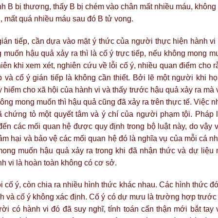
nh B bị thương, thấy B bị chém vào chân mất nhiều máu, không 
, mất quá nhiều máu sau đó B tử vong.
 gián tiếp, cần dựa vào mặt ý thức của người thực hiện hành vi
 muốn hậu quả xảy ra thì là cố ý trực tiếp, nếu không mong m
nhiên khi xem xét, nghiên cứu về lỗi cố ý, nhiều quan điểm cho 
iếp và cố ý gián tiếp là không cần thiết. Bởi lẽ một người khi h
 hiểm cho xã hội của hành vi và thấy trước hậu quả xảy ra mà 
ông mong muốn thì hậu quả cũng đã xảy ra trên thực tế. Việc n
 chứng tỏ một quyết tâm và ý chí của người phạm tội. Pháp l
n các mối quan hệ được quy định trong bộ luật này, do vậy v
m hại và bảo vệ các mối quan hệ đó là nghĩa vụ của mỗi cá nh
 mong muốn hậu quả xảy ra trong khi đã nhận thức và dự liệu 
h vi là hoàn toàn không có cơ sở.
i cố ý, còn chia ra nhiều hình thức khác nhau. Các hình thức đó
nh và cố ý không xác định. Cố ý có dự mưu là trường hợp trước
ời có hành vi đó đã suy nghĩ, tính toán cẩn thận mới bắt tay 