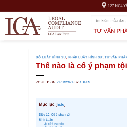
Skip
127 NGUY
to
content
TƯ VẤN PH
BỘ LUẬT HÌNH SỰ
,
PHÁP LUẬT HÌNH SỰ
,
TƯ VẤN PHÁ
Thế nào là cố ý phạm tộ
POSTED ON
22/10/2024
BY
ADMIN
Mục lục
[
hide
]
Điều 10. Cố ý phạm tội
Bình Luận
Lỗi cố ý trực tiếp: