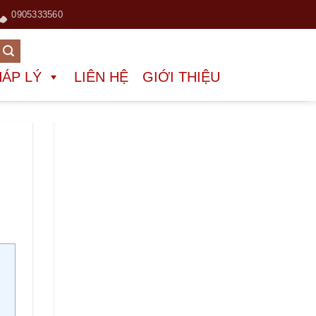
0905333560
HÁP LÝ
LIÊN HỆ
GIỚI THIỆU