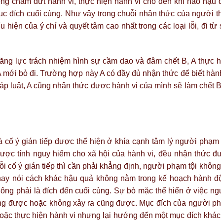
ng chấm dứt hành vi, thực hiện hành vi cho đến khi nào hậu 
ục đích cuối cùng. Như vậy trong chuỗi nhận thức của người t
ểu hiện của ý chí và quyết tâm cao nhất trong các loại lỗi, đi từ
năng lực trách nhiệm hình sự cầm dao và đâm chết B, A thực h
A mới bỏ đi. Trường hợp này A có đầy đủ nhận thức để biết hàn
áp luật, A cũng nhận thức được hành vi của mình sẽ làm chết B
và cố ý gián tiếp được thể hiện ở khía cạnh tâm lý người phạm 
 được tính nguy hiểm cho xã hội của hành vi, đều nhận thức đ
ỗi cố ý gián tiếp thì cần phải khẳng định, người phạm tội khôn
hay nói cách khác hậu quả không nằm trong kế hoạch hành đ
ông phải là đích đến cuối cùng. Sự bỏ mặc thể hiển ở việc ng
ũng được hoặc không xảy ra cũng được. Mục đích của người p
 hoặc thực hiện hành vi nhưng lại hướng đến một mục đích khác.