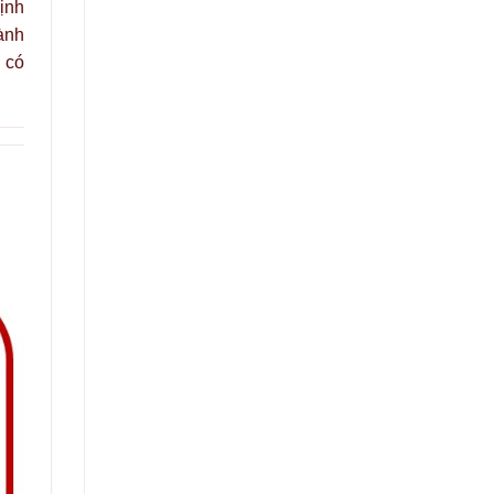
ịnh
ành
 có