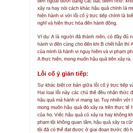
bên ngoài dưới dạng các đặc điểm như: khô
xảy ra hay nói cách khác hậu quả chính là m
hiện hành vi với lỗi cố ý trực tiếp chính là bi
nghĩ và hiện thực hóa đến hành động.
Ví dụ: A là người đã thành niên, có đầy đủ 
hành vi đến cùng cho đến khi B chết hẳn thì 
của mình là hành vi nguy hiểm và vi phạm ph
A thực hiện, mong muốn hậu quả trên xảy ra.
Lỗi cố ý gián tiếp:
Sự khác biệt cơ bản giữa lỗi cố ý trực tiếp 
Hai loại lỗi này các chủ thể đều nhận thức
hậu quả mà hành vi mang lại. Tuy nhiên với l
mong muốn hậu quả đó xảy ra trên thực tế 
của họ. Việc hậu quả có xảy ra hay không kh
phạm tội không quan tâm, hậu quả xảy ra c
tội đã có thể đạt được ở giai đoạn trước đó