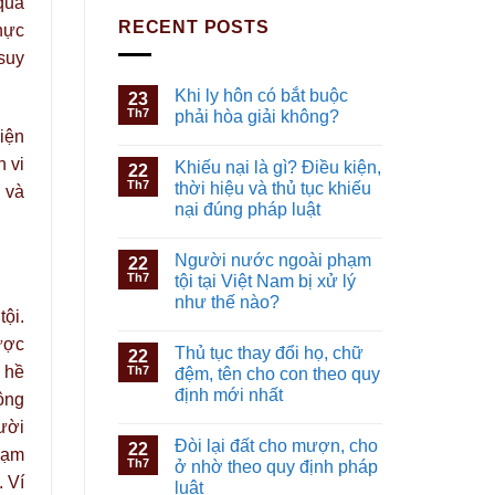
quả
RECENT POSTS
hực
 suy
Khi ly hôn có bắt buộc
23
Th7
phải hòa giải không?
iện
h vi
Khiếu nại là gì? Điều kiện,
22
Th7
thời hiệu và thủ tục khiếu
 và
nại đúng pháp luật
Người nước ngoài phạm
22
Th7
tội tại Việt Nam bị xử lý
như thế nào?
tội.
ược
Thủ tục thay đổi họ, chữ
22
g hề
Th7
đệm, tên cho con theo quy
định mới nhất
ộng
ười
Đòi lại đất cho mượn, cho
22
hạm
Th7
ở nhờ theo quy định pháp
 Ví
luật