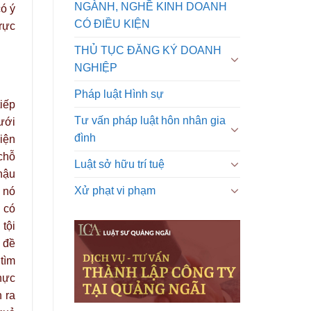
NGÀNH, NGHỀ KINH DOANH
có ý
CÓ ĐIỀU KIỆN
rực
THỦ TỤC ĐĂNG KÝ DOANH
NGHIỆP
Pháp luật Hình sự
tiếp
Tư vấn pháp luật hôn nhân gia
ưới
đình
iện
chỗ
Luật sở hữu trí tuệ
hậu
Xử phạt vi phạm
 nó
 có
tội
 đề
 tìm
hực
 ra