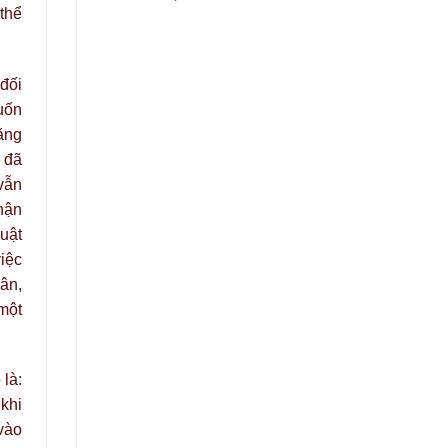
thể
 đối
uốn
rằng
ọ đã
vẫn
hận
uật
iệc
ân,
một
 là:
 khi
vào