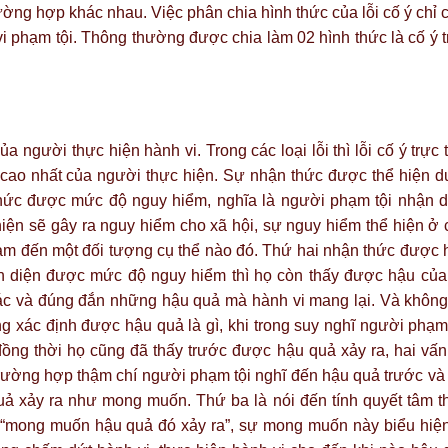
ường hợp khác nhau. Việc phân chia hình thức của lỗi cố ý chỉ 
 phạm tội. Thông thường được chia làm 02 hình thức là cố ý t
người thực hiện hành vi. Trong các loại lỗi thì lỗi cố ý trực 
 cao nhất của người thực hiện. Sự nhận thức được thể hiện d
thức được mức độ nguy hiểm, nghĩa là người phạm tội nhận d
ện sẽ gây ra nguy hiểm cho xã hội, sự nguy hiểm thể hiện ở 
ạm đến một đối tượng cụ thể nào đó. Thứ hai nhận thức được 
n diện được mức độ nguy hiểm thì họ còn thấy được hậu của
xác và đúng đắn những hậu quả mà hành vi mang lại. Và không
g xác định được hậu quả là gì, khi trong suy nghĩ người phạm 
đồng thời họ cũng đã thấy trước được hậu quả xảy ra, hai vấn
u trường hợp thậm chí người phạm tội nghĩ đến hậu quả trước và
uả xảy ra như mong muốn. Thứ ba là nói đến tính quyết tâm t
 “mong muốn hậu quả đó xảy ra”, sự mong muốn này biểu hiện