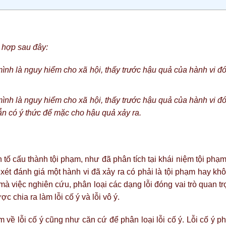
 hợp sau đây:
ình là nguy hiểm cho xã hội, thấy trước hậu quả của hành vi đ
ình là nguy hiểm cho xã hội, thấy trước hậu quả của hành vi đ
n có ý thức để mặc cho hậu quả xảy ra.
 tố cấu thành tội phạm, như đã phân tích tại khái niệm tội phạm
 xét đánh giá một hành vi đã xảy ra có phải là tội phạm hay kh
mà việc nghiên cứu, phân loại các dạng lỗi đóng vai trò quan t
ược chia ra làm lỗi cố ý và lỗi vô ý.
m về lỗi cố ý cũng như căn cứ để phân loại lỗi cố ý. Lỗi cố ý 