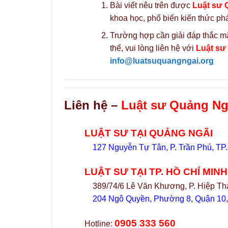
Bài viết nêu trên được
Luật sư 
khoa học, phổ biến kiến thức phá
Trường hợp cần giải đáp thắc mắ
thể, vui lòng liên hệ với
Luật sư
info@luatsuquangngai.org
Liên hệ –
Luật sư Quảng Ngã
LUẬT SƯ TẠI QUẢNG NGÃI
127 Nguyễn Tự Tân, P. Trần Phú, TP
LUẬT SƯ TẠI TP. HỒ CHÍ MINH
389/74/6 Lê Văn Khương, P. Hiệp Th
204 Ngô Quyền, Phường 8, Quận 10
0905 333 560
Hotline: