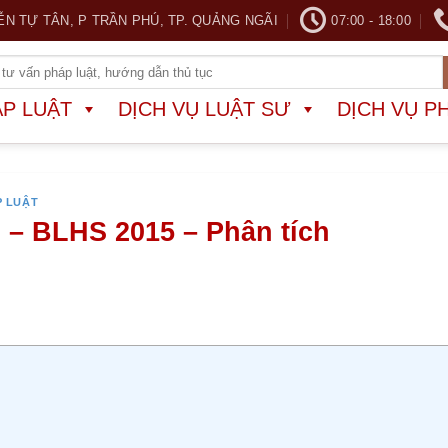
ỄN TỰ TÂN, P TRẦN PHÚ, TP. QUẢNG NGÃI
07:00 - 18:00
ÁP LUẬT
DỊCH VỤ LUẬT SƯ
DỊCH VỤ P
P LUẬT
i – BLHS 2015 – Phân tích