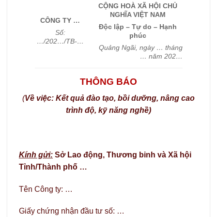
CỘNG HOÀ XÃ HỘI CHỦ
NGHĨA VIỆT NAM
CÔNG TY …
Độc lập – Tự do – Hạnh
Số:
phúc
…/202…/TB-…
Quảng Ngãi, ngày … tháng
… năm 202…
THÔNG BÁO
(
Về việc:
Kết quả đào tạo, bồi dưỡng, nâng cao
trình độ, kỹ năng nghề
)
Kính gửi:
Sở Lao động, Thương binh và Xã hội
Tỉnh/Thành phố …
Tên Công ty: …
Giấy chứng nhận đầu tư số: …