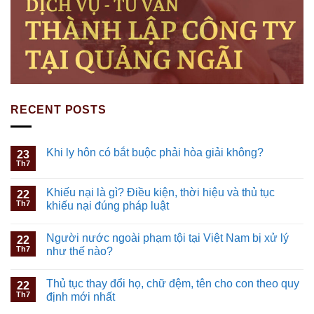
RECENT POSTS
Khi ly hôn có bắt buộc phải hòa giải không?
23
Th7
Khiếu nại là gì? Điều kiện, thời hiệu và thủ tục
22
Th7
khiếu nại đúng pháp luật
Người nước ngoài phạm tội tại Việt Nam bị xử lý
22
Th7
như thế nào?
Thủ tục thay đổi họ, chữ đệm, tên cho con theo quy
22
Th7
định mới nhất