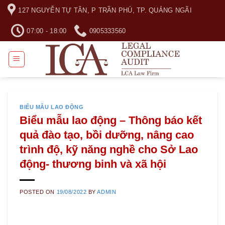
Skip
127 NGUYỄN TỰ TÂN, P TRẦN PHÚ, TP. QUẢNG NGÃI
to
content
07:00 - 18:00
0905333560
BIỂU MẪU LAO ĐỘNG
Biểu mẫu lao động – Thông báo kết
quả đào tạo, bồi dưỡng, nâng cao
trình độ, kỹ năng nghề cho Sở Lao
động- thương binh và xã hội
POSTED ON
19/08/2022
BY
ADMIN