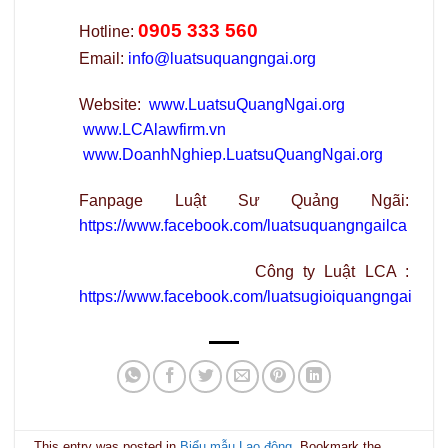
0905 333 560
Hotline:
Email:
info@luatsuquangngai.org
Website:
www.LuatsuQuangNgai.org
www.LCAlawfirm.vn
www.DoanhNghiep.LuatsuQuangNgai.org
Fanpage Luật Sư Quảng Ngãi:
https://www.facebook.com/luatsuquangngailca
Công ty Luật LCA :
https://www.facebook.com/luatsugioiquangngai
This entry was posted in
Biểu mẫu Lao động
. Bookmark the