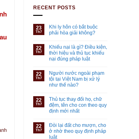
RECENT POSTS
ịnh
Khi ly hôn có bắt buộc
23
Th7
phải hòa giải không?
sau
Khiếu nại là gì? Điều kiện,
22
Th7
thời hiệu và thủ tục khiếu
nại đúng pháp luật
Người nước ngoài phạm
22
Th7
tội tại Việt Nam bị xử lý
như thế nào?
Thủ tục thay đổi họ, chữ
22
Th7
đệm, tên cho con theo quy
định mới nhất
Đòi lại đất cho mượn, cho
22
anh
Th7
ở nhờ theo quy định pháp
luật