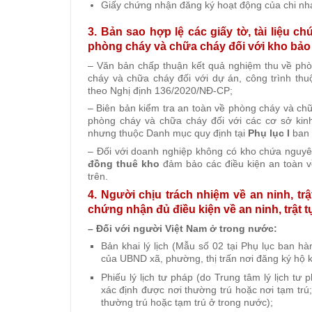
Giấy chứng nhận đăng ký hoạt động của chi nhá
3. Bản sao hợp lệ các giấy tờ, tài liệu 
phòng cháy và chữa cháy đối với kho bảo
– Văn bản chấp thuận kết quả nghiệm thu về ph
cháy và chữa cháy đối với dự án, công trình thu
theo Nghị định 136/2020/NĐ-CP;
– Biên bản kiểm tra an toàn về phòng cháy và ch
phòng cháy và chữa cháy đối với các cơ sở kinh
nhưng thuộc Danh mục quy định tại
Phụ lục I
ban 
– Đối với doanh nghiệp không có kho chứa nguyê
đồng thuê kho
đảm bảo các điều kiện an toàn về
trên.
4. Người chịu trách nhiệm về an ninh, tr
chứng nhận đủ điều kiện về an ninh, trật t
– Đối với người Việt Nam ở trong nước:
Bản khai lý lịch (Mẫu số 02 tại Phụ lục ban 
của UBND xã, phường, thị trấn nơi đăng ký hộ 
Phiếu lý lịch tư pháp (do Trung tâm lý lịch t
xác định được nơi thường trú hoặc nơi tạm tr
thường trú hoặc tạm trú ở trong nước);