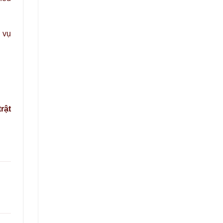
 vụ
rật