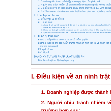
1. Doanh nghiệp được thành lập theo quy định của pháp luật
2. Người chịu trách nhiệm về an ninh trật tự doanh nghiệp không thu
3. Đủ điều kiện về an toàn phòng cháy chữa cháy theo quy định tại 
4. Có Phương án bảo đảm an ninh, trật tự bao gồm các nội dung cơ b
II. Thành phần hồ sơ
1. Số lượng: 01 bộ hồ sơ
2. Hồ sơ gồm:
1. Văn bản đề nghị cấp Giấy chứng nhận đủ điều kiện về an ninh, trật tự của doanh nghiệp (Mẫu số 03 tại P
2. Bản sao hợp lệ một trong các giấy tờ sau:
3. Bản sao hợp lệ các giấy tờ, tài liệu chứng minh bảo đảm các điều kiện an toàn về phòng cháy và chữa ch
4. Người chịu trách nhiệm về an ninh, trật tự của doanh nghiệp đứng tên trong Giấy chứng nhận đủ điều kiện 
III. Trình tự thực hiện
Bước 1: Nộp hồ sơ cho cơ quan có thẩm quyền
Bước 2: Nộp lệ phí cấp Giấy chứng nhận an ninh trật tự và nhận kết 
Thời hạn giải quyết
Kết quả hồ sơ
Phí, lệ phí
ĐĂNG KÝ TƯ VẤN PHÁP LUẬT MIỄN PHÍ
Liên hệ – Luật sư Quảng Ngãi .org
I. Điều kiện về an ninh trậ
1. Doanh nghiệp được thành l
2. Người chịu trách nhiệm v
trường hợp sau: