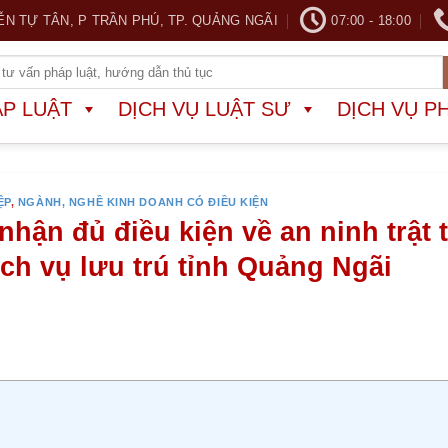
ỄN TỰ TÂN, P TRẦN PHÚ, TP. QUẢNG NGÃI
07:00 - 18:00
ÁP LUẬT
DỊCH VỤ LUẬT SƯ
DỊCH VỤ P
ỆP
,
NGÀNH, NGHỀ KINH DOANH CÓ ĐIỀU KIỆN
hận đủ điều kiện về an ninh trật 
ch vụ lưu trú tỉnh Quảng Ngãi