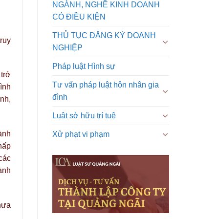
NGÀNH, NGHỀ KINH DOANH
CÓ ĐIỀU KIỆN
THỦ TỤC ĐĂNG KÝ DOANH
truy
NGHIỆP
Pháp luật Hình sự
 trở
Tư vấn pháp luật hôn nhân gia
ình
đình
nh,
Luật sở hữu trí tuệ
ành
Xử phạt vi phạm
hấp
các
ành
hưa