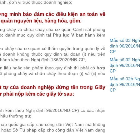
nh, đơn vị trực thuộc doanh nghiệp;
chứng minh bảo đảm các điều kiện an toàn về
 quản nguyên liệu, hàng hóa, gồm:
òng cháy và chữa cháy của cơ quan Cảnh sát phòng
ộc danh mục quy định tại
Phụ lục V
ban hành kèm
Mẫu số 03 Ngh
định 96/2016/
ữa cháy của cơ quan có thẩm quyền trong quản lý về
CP
 doanh không thuộc quy định tại đoạn (i) nêu trên
Mẫu số 02 Ngh
hành kèm theo Nghị định 136/2020/NĐ-CP;
định 96/2016/
n liệu hoặc sản phẩm theo quy định thì phải có
hợp
CP
 phòng cháy và chữa cháy theo đoạn (i) và (ii) nêu
Mẫu số 02b Ng
định 96/2016/
ật tự của doanh nghiệp đứng tên trong Giấy
CP
ự phải nộp kèm các giấy tờ sau:
hành kèm theo Nghị định 96/2016/NĐ-CP) có xác nhận
khẩu thường trú;
ư pháp quốc gia cấp cho công dân Việt Nam mà không
ú; hoặc Sở Tư pháp cấp cho công dân Việt Nam đang