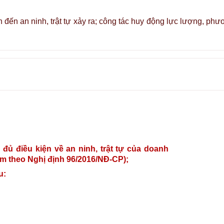
n đến an ninh, trật tự xảy ra; công tác huy động lực lượng, ph
đủ điều kiện về an ninh, trật tự của doanh
èm theo Nghị định 96/2016/NĐ-CP);
u: