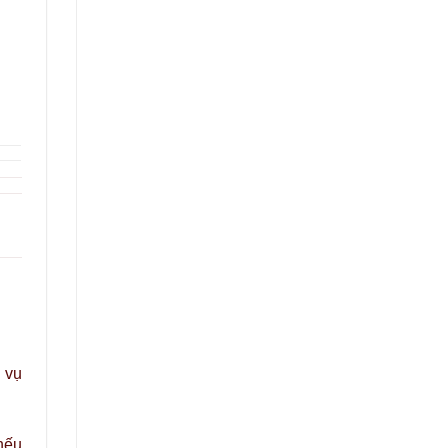
 vụ
nếu