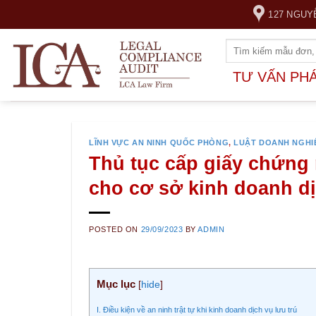
Skip
127 NGUY
to
content
TƯ VẤN PH
LĨNH VỰC AN NINH QUỐC PHÒNG
,
LUẬT DOANH NGHI
Thủ tục cấp giấy chứng n
cho cơ sở kinh doanh dị
POSTED ON
29/09/2023
BY
ADMIN
Mục lục
[
hide
]
I. Điều kiện về an ninh trật tự khi kinh doanh dịch vụ lưu trú