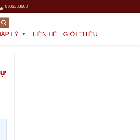
0905333560
HÁP LÝ
LIÊN HỆ
GIỚI THIỆU
tự