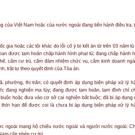
ng của Việt Nam hoặc của nước ngoài đang tiến hành điều tra, 
 gia hoặc các tội khác do lỗi cố ý bị kết án từ trên 03 năm tù
 gian được tạm hoãn chấp hành hình phạt tù; đang chấp hành h
 chế, cấm cư trú, cấm đảm nhiệm chức vụ, cấm kinh doanh ngà
h, trật tự theo quyết định của Tòa án.
ã, phường, thị trấn; có quyết định áp dụng biện pháp xử lý h
ịnh; đang nghiện ma túy; đang được tạm hoãn, tạm đình chỉ c
 buộc hoặc đưa vào cơ sở cai nghiện bắt buộc; đã bị áp dụng 
thời hạn để được coi là chưa bị áp dụng biện pháp xử lý h
ớc ngoài mang hộ chiếu nước ngoài và người nước ngoài: C
Nam cấp phép cư trú.