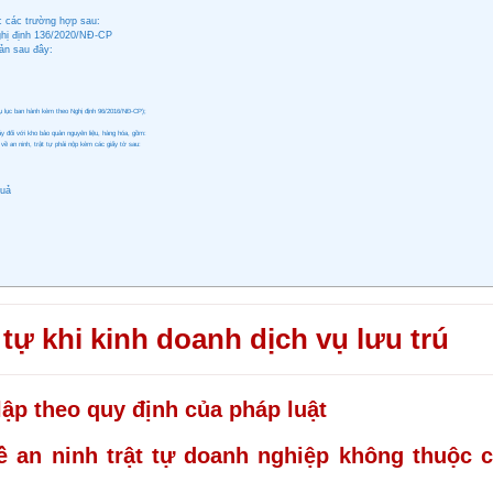
ộc các trường hợp sau:
Nghị định 136/2020/NĐ-CP
ản sau đây:
hụ lục ban hành kèm theo Nghị định 96/2016/NĐ-CP);
áy đối với kho bảo quản nguyên liệu, hàng hóa, gồm:
về an ninh, trật tự phải nộp kèm các giấy tờ sau:
quả
t tự khi kinh doanh dịch vụ lưu trú
ập theo quy định của pháp luật
ề an ninh trật tự doanh nghiệp không thuộc 