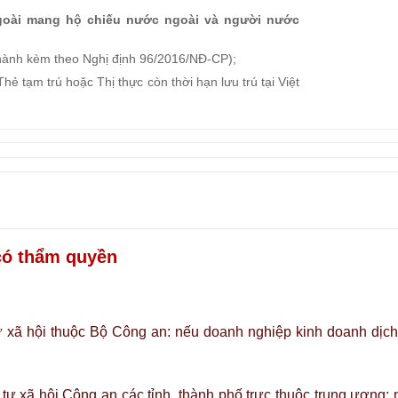
goài mang hộ chiếu nước ngoài và người nước
 hành kèm theo Nghị định 96/2016/NĐ-CP);
ẻ tạm trú hoặc Thị thực còn thời hạn lưu trú tại Việt
có thẩm quyền
tự xã hội thuộc Bộ Công an: nếu doanh nghiệp kinh doanh dịch
 tự xã hội Công an các tỉnh, thành phố trực thuộc trung ương: 