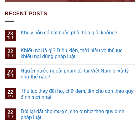
RECENT POSTS
Khi ly hôn có bắt buộc phải hòa giải không?
23
Th7
Khiếu nại là gì? Điều kiện, thời hiệu và thủ tục
22
Th7
khiếu nại đúng pháp luật
Người nước ngoài phạm tội tại Việt Nam bị xử lý
22
Th7
như thế nào?
Thủ tục thay đổi họ, chữ đệm, tên cho con theo quy
22
Th7
định mới nhất
Đòi lại đất cho mượn, cho ở nhờ theo quy định
22
Th7
pháp luật