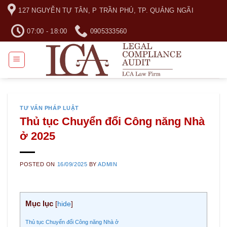
Skip
127 NGUYỄN TỰ TÂN, P TRẦN PHÚ, TP. QUẢNG NGÃI
to
content
07:00 - 18:00
0905333560
TƯ VẤN PHÁP LUẬT
Thủ tục Chuyển đổi Công năng Nhà
ở 2025
POSTED ON
16/09/2025
BY
ADMIN
Mục lục
[
hide
]
Thủ tục Chuyển đổi Công năng Nhà ở