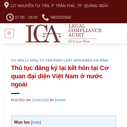
Skip
127 NGUYỄN TỰ TÂN, P TRẦN PHÚ, TP. QUẢNG NGÃI
to
content
07:00 - 18:00
0905333560
TƯ VẤN LY HÔN
,
TƯ VẤN PHÁP LUẬT HÔN NHÂN GIA ĐÌNH
Thủ tục đăng ký lại kết hôn tại Cơ
quan đại diện Việt Nam ở nước
ngoài
POSTED ON
22/06/2026
BY
ADMIN
Mục lục
[
hide
]