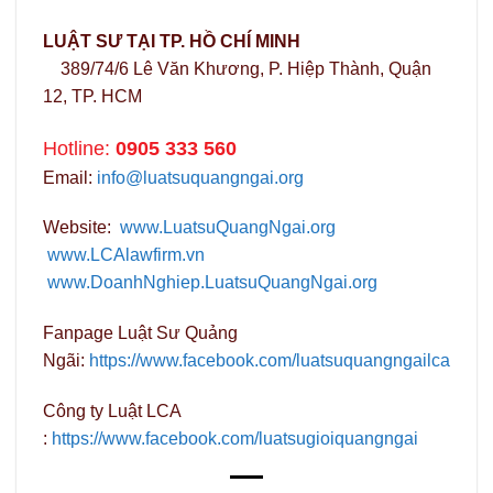
LUẬT SƯ TẠI TP. HỒ CHÍ MINH
389/74/6 Lê Văn Khương, P. Hiệp Thành, Quận
12, TP. HCM
Hotline:
0905 333 560
Email:
info@luatsuquangngai.org
Website:
www.LuatsuQuangNgai.org
www.LCAlawfirm.vn
www.DoanhNghiep.LuatsuQuangNgai.org
Fanpage Luật Sư Quảng
Ngãi:
https://www.facebook.com/luatsuquangngailca
Công ty Luật LCA
:
https://www.facebook.com/luatsugioiquangngai