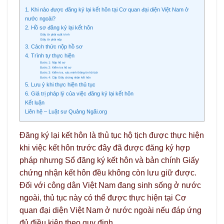
1. Khi nào được đăng ký lại kết hôn tại Cơ quan đại diện Việt Nam ở
nước ngoài?
2. Hồ sơ đăng ký lại kết hôn
Giấy tờ phải xuất trình
Giấy tờ phải nộp
3. Cách thức nộp hồ sơ
4. Trình tự thực hiện
Bước 1: Nộp hồ sơ
Bước 2: Kiểm tra hồ sơ
Bước 3: Kiểm tra, xác minh thông tin hộ tịch
Bước 4: Cấp Giấy chứng nhận kết hôn
5. Lưu ý khi thực hiện thủ tục
6. Giá trị pháp lý của việc đăng ký lại kết hôn
Kết luận
Liên hệ – Luật sư Quảng Ngãi.org
Đăng ký lại kết hôn là thủ tục hộ tịch được thực hiện
khi việc kết hôn trước đây đã được đăng ký hợp
pháp nhưng Sổ đăng ký kết hôn và bản chính Giấy
chứng nhận kết hôn đều không còn lưu giữ được.
Đối với công dân Việt Nam đang sinh sống ở nước
ngoài, thủ tục này có thể được thực hiện tại Cơ
quan đại diện Việt Nam ở nước ngoài nếu đáp ứng
đủ điều kiện theo quy định.