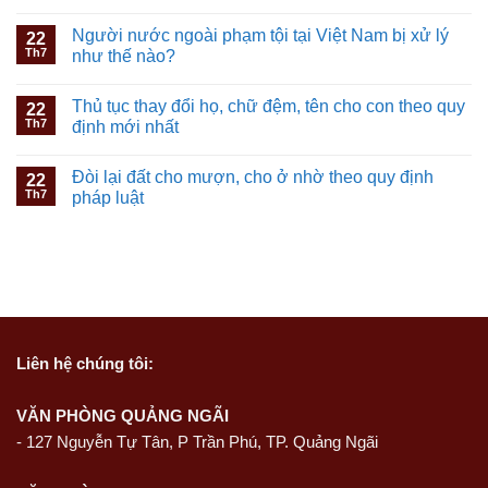
Người nước ngoài phạm tội tại Việt Nam bị xử lý
22
Th7
như thế nào?
Thủ tục thay đổi họ, chữ đệm, tên cho con theo quy
22
Th7
định mới nhất
Đòi lại đất cho mượn, cho ở nhờ theo quy định
22
Th7
pháp luật
Liên hệ
chúng tôi:
VĂN PHÒNG QUẢNG NGÃI
-
127 Nguyễn Tự Tân, P Trần Phú, TP. Quảng Ngãi