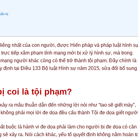
uẩn bị
liêng nhất của con người, được Hiến pháp và pháp luật hình s
trực tiếp xâm phạm tính mạng mới bị xử lý hình sự, mà trong
 mạng người khác cũng có thể trở thành tội phạm. Đây chính là
y định tại Điều 133 Bộ luật Hình sự năm 2015, sửa đổi bổ sung
ị coi là tội phạm?
 xảy ra mâu thuẫn dẫn đến những lời nói như “tao sẽ giết mày”,
, không phải mọi lời đe dọa đều cấu thành Tội đe dọa giết người
ắt buộc là hành vi đe dọa phải làm cho người bị đe dọa có căn
ng sẽ xảy ra. Nói cách khác, yếu tố quyết định không nằm hoàn t