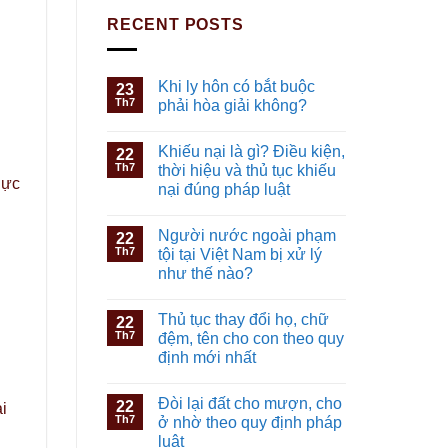
RECENT POSTS
Khi ly hôn có bắt buộc
23
Th7
phải hòa giải không?
Khiếu nại là gì? Điều kiện,
22
Th7
thời hiệu và thủ tục khiếu
hực
nại đúng pháp luật
Người nước ngoài phạm
22
Th7
tội tại Việt Nam bị xử lý
như thế nào?
Thủ tục thay đổi họ, chữ
22
Th7
đệm, tên cho con theo quy
định mới nhất
Đòi lại đất cho mượn, cho
22
i
Th7
ở nhờ theo quy định pháp
luật