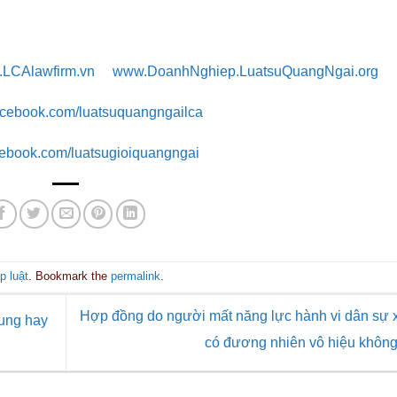
LCAlawfirm.vn
www.DoanhNghiep.LuatsuQuangNgai.org
facebook.com/luatsuquangngailca
cebook.com/luatsugioiquangngai
p luật
. Bookmark the
permalink
.
Hợp đồng do người mất năng lực hành vi dân sự 
hung hay
có đương nhiên vô hiệu khôn