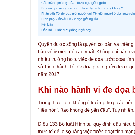
Cấu thành pháp lý của Tội đe dọa giết người
Đe dọa qua mạng xã hội có bị xử lý hình sự hay không?
Phân biệt Tội đe dọa giết người với Tội giết người ở giai đoạn ch
Hình phạt đối với Tội đe dọa giết người
Kết luận
Liên hệ – Luật sư Quảng Ngãi.org
Quyền được sống là quyền cơ bản và thiêng 
bảo vệ ở mức độ cao nhất. Không chỉ hành vi 
nhiều trường hợp, việc đe dọa tước đoạt tính
sở hình thành Tội đe dọa giết người được qu
năm 2017.
Khi nào hành vi đe dọa b
Trong thực tiễn, không ít trường hợp các bên
“liệu hồn”, “tao không để yên đâu”. Tuy nhiên
Điều 133 Bộ luật Hình sự quy định dấu hiệu b
thực tế để lo sợ rằng việc tước đoạt tính mạ