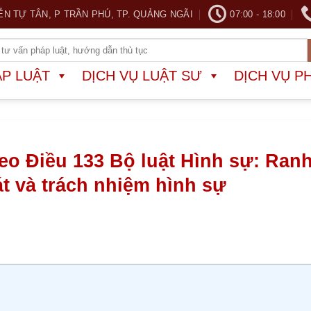
ỄN TỰ TÂN, P TRẦN PHÚ, TP. QUẢNG NGÃI
07:00 - 18:00
ÁP LUẬT
DỊCH VỤ LUẬT SƯ
DỊCH VỤ P
heo Điều 133 Bộ luật Hình sự: Ran
át và trách nhiệm hình sự