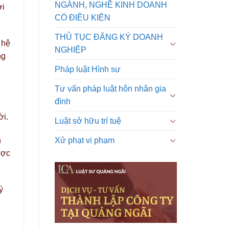
NGÀNH, NGHỀ KINH DOANH
ời
CÓ ĐIỀU KIỆN
THỦ TỤC ĐĂNG KÝ DOANH
 hệ
NGHIỆP
ng
Pháp luật Hình sự
Tư vấn pháp luật hôn nhân gia
đình
ời.
Luật sở hữu trí tuệ
Xử phạt vi phạm
h
ược
ý