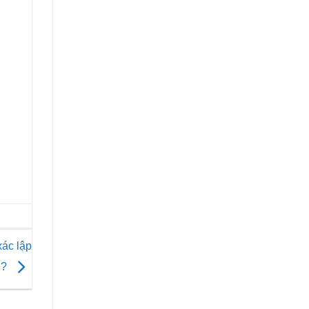
xác lập
g?