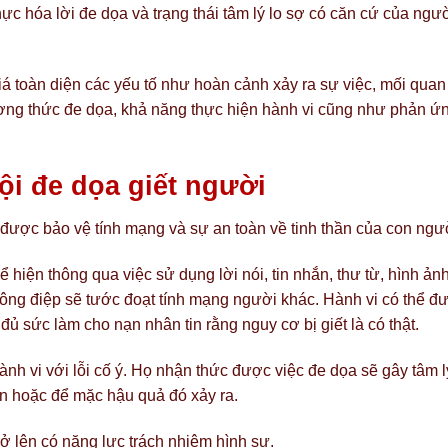
ực hóa lời đe dọa và trạng thái tâm lý lo sợ có căn cứ của ngư
iá toàn diện các yếu tố như hoàn cảnh xảy ra sự việc, mối quan
ương thức đe dọa, khả năng thực hiện hành vi cũng như phản ứ
ội đe dọa giết người
ược bảo vệ tính mạng và sự an toàn về tinh thần của con ngư
hiện thông qua việc sử dụng lời nói, tin nhắn, thư từ, hình ản
hông điệp sẽ tước đoạt tính mạng người khác. Hành vi có thể đ
đủ sức làm cho nạn nhân tin rằng nguy cơ bị giết là có thật.
nh vi với lỗi cố ý. Họ nhận thức được việc đe dọa sẽ gây tâm l
 hoặc để mặc hậu quả đó xảy ra.
rở lên có năng lực trách nhiệm hình sự.