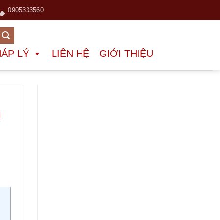
0905333560
HÁP LÝ
LIÊN HỆ
GIỚI THIỆU
h