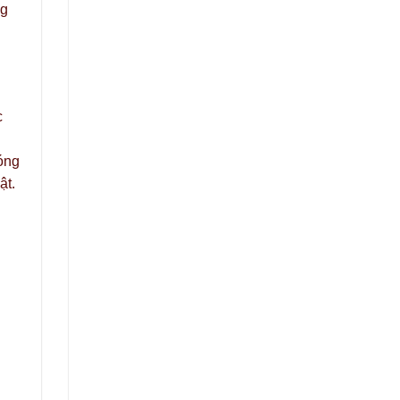
ng
c
óng
ật.