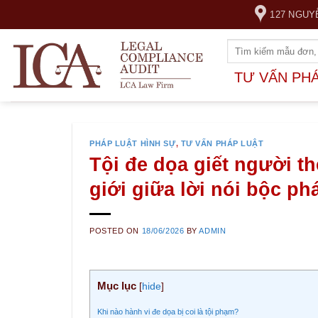
Skip
127 NGUY
to
content
TƯ VẤN PH
PHÁP LUẬT HÌNH SỰ
,
TƯ VẤN PHÁP LUẬT
Tội đe dọa giết người t
giới giữa lời nói bộc ph
POSTED ON
18/06/2026
BY
ADMIN
Mục lục
[
hide
]
Khi nào hành vi đe dọa bị coi là tội phạm?