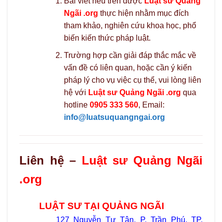
Bài viết nêu trên được
Luật sư Quảng
Ngãi .org
thực hiện nhằm mục đích
tham khảo, nghiên cứu khoa học, phổ
biến kiến thức pháp luật.
Trường hợp cần giải đáp thắc mắc về
vấn đề có liên quan, hoặc cần ý kiến
pháp lý cho vụ việc cụ thể, vui lòng liên
hệ với
Luật sư Quảng Ngãi .org
qua
hotline
0905 333 560
, Email:
info@luatsuquangngai.org
Liên hệ –
Luật sư Quảng Ngãi
.org
LUẬT SƯ TẠI QUẢNG NGÃI
127 Nguyễn Tự Tân, P. Trần Phú, TP.