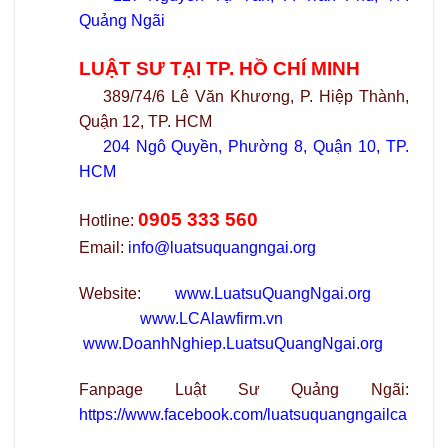
Quảng Ngãi
LUẬT SƯ TẠI TP. HỒ CHÍ MINH
389/74/6 Lê Văn Khương, P. Hiệp Thành,
Quận 12, TP. HCM
204 Ngô Quyền, Phường 8, Quận 10, TP.
HCM
0905 333 560
Hotline:
Email:
info@luatsuquangngai.org
Website:
www.LuatsuQuangNgai.org
www.LCAlawfirm.vn
www.DoanhNghiep.LuatsuQuangNgai.org
Fanpage Luật Sư Quảng Ngãi:
https://www.facebook.com/luatsuquangngailca