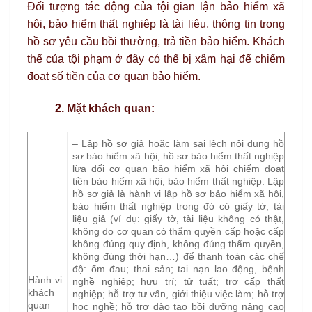
Đối tượng tác động của tội gian lận bảo hiểm xã
hội, bảo hiểm thất nghiệp là tài liệu, thông tin trong
hồ sơ yêu cầu bồi thường, trả tiền bảo hiểm. Khách
thể của tội phạm ở đây có thể bị xâm hại để chiếm
đoạt số tiền của cơ quan bảo hiểm.
2. Mặt khách quan:
– Lập hồ sơ giả hoặc làm sai lệch nội dung hồ
sơ bảo hiểm xã hội, hồ sơ bảo hiểm thất nghiệp
lừa dối cơ quan bảo hiểm xã hội chiếm đoạt
tiền bảo hiểm xã hội, bảo hiểm thất nghiệp. Lập
hồ sơ giả là hành vi lập hồ sơ bảo hiểm xã hội,
bảo hiểm thất nghiệp trong đó có giấy tờ, tài
liệu giả (ví dụ: giấy tờ, tài liệu không có thật,
không do cơ quan có thẩm quyền cấp hoặc cấp
không đúng quy định, không đúng thẩm quyền,
không đúng thời hạn…) để thanh toán các chế
độ: ốm đau; thai sản; tai nạn lao động, bệnh
Hành vi
nghề nghiệp; hưu trí; tử tuất; trợ cấp thất
khách
nghiệp; hỗ trợ tư vấn, giới thiệu việc làm; hỗ trợ
quan
học nghề; hỗ trợ đào tạo bồi dưỡng nâng cao