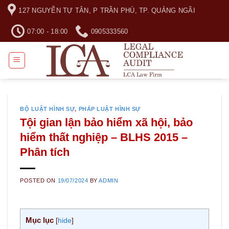
Skip
127 NGUYỄN TỰ TÂN, P TRẦN PHÚ, TP. QUẢNG NGÃI
to
content
07:00 - 18:00
0905333560
BỘ LUẬT HÌNH SỰ
,
PHÁP LUẬT HÌNH SỰ
Tội gian lận bảo hiểm xã hội, bảo
hiểm thất nghiệp – BLHS 2015 –
Phân tích
POSTED ON
19/07/2024
BY
ADMIN
Mục lục
[
hide
]