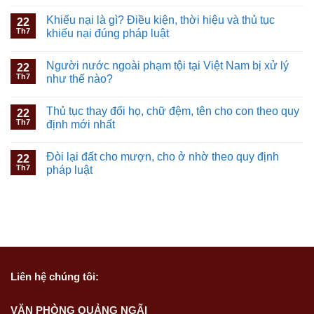
Khiếu nại là gì? Điều kiện, thời hiệu và thủ tục
22
Th7
khiếu nại đúng pháp luật
Người nước ngoài phạm tội tại Việt Nam bị xử lý
22
Th7
như thế nào?
Thủ tục thay đổi họ, chữ đệm, tên cho con theo quy
22
Th7
định mới nhất
Đòi lại đất cho mượn, cho ở nhờ theo quy định
22
Th7
pháp luật
Liên hệ
chúng tôi:
VĂN PHÒNG QUẢNG NGÃI