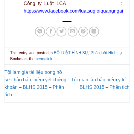
Công ty Luật LCA :
https://www.facebook.com/luatsugioiquangngai
This entry was posted in
BỘ LUẬT HÌNH SỰ
,
Pháp luật Hình sự
.
Bookmark the
permalink
.
Tội làm giả tài liệu trong hồ
sơ chào bán, niêm yết chứng
Tội gian lận bảo hiểm y tế –
khoán – BLHS 2015 – Phân
BLHS 2015 – Phân tích
tích