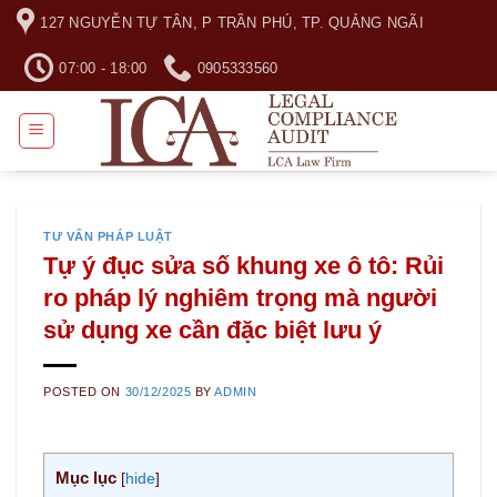
Skip
127 NGUYỄN TỰ TÂN, P TRẦN PHÚ, TP. QUẢNG NGÃI
to
content
07:00 - 18:00
0905333560
TƯ VẤN PHÁP LUẬT
Tự ý đục sửa số khung xe ô tô: Rủi
ro pháp lý nghiêm trọng mà người
sử dụng xe cần đặc biệt lưu ý
POSTED ON
30/12/2025
BY
ADMIN
Mục lục
[
hide
]