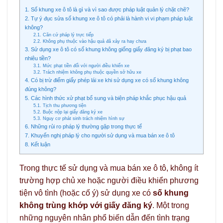
1. Số khung xe ô tô là gì và vì sao được pháp luật quản lý chặt chẽ?
2. Tự ý đục sửa số khung xe ô tô có phải là hành vi vi phạm pháp luật
không?
2.1. Căn cứ pháp lý trực tiếp
2.2. Không phụ thuộc vào hậu quả đã xảy ra hay chưa
3. Sử dụng xe ô tô có số khung không giống giấy đăng ký bị phạt bao
nhiêu tiền?
3.1. Mức phạt tiền đối với người điều khiển xe
3.2. Trách nhiệm không phụ thuộc quyền sở hữu xe
4. Có bị trừ điểm giấy phép lái xe khi sử dụng xe có số khung không
đúng không?
5. Các hình thức xử phạt bổ sung và biện pháp khắc phục hậu quả
5.1. Tịch thu phương tiện
5.2. Buộc nộp lại giấy đăng ký xe
5.3. Nguy cơ phát sinh trách nhiệm hình sự
6. Những rủi ro pháp lý thường gặp trong thực tế
7. Khuyến nghị pháp lý cho người sử dụng và mua bán xe ô tô
8. Kết luận
Trong thực tế sử dụng và mua bán xe ô tô, không ít
trường hợp chủ xe hoặc người điều khiển phương
tiện vô tình (hoặc cố ý) sử dụng xe có
số khung
không trùng khớp với giấy đăng ký
. Một trong
những nguyên nhân phổ biến dẫn đến tình trạng