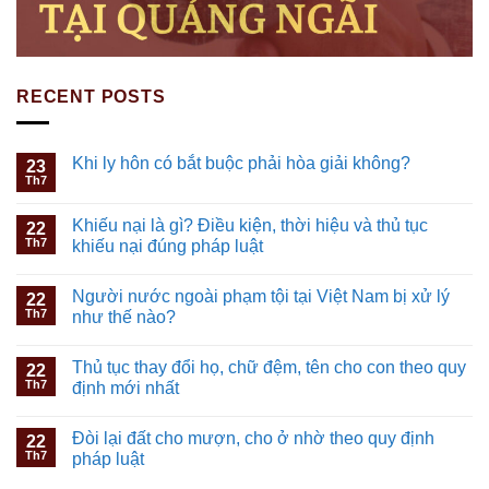
RECENT POSTS
Khi ly hôn có bắt buộc phải hòa giải không?
23
Th7
Khiếu nại là gì? Điều kiện, thời hiệu và thủ tục
22
Th7
khiếu nại đúng pháp luật
Người nước ngoài phạm tội tại Việt Nam bị xử lý
22
Th7
như thế nào?
Thủ tục thay đổi họ, chữ đệm, tên cho con theo quy
22
Th7
định mới nhất
Đòi lại đất cho mượn, cho ở nhờ theo quy định
22
Th7
pháp luật