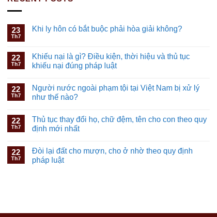
Khi ly hôn có bắt buộc phải hòa giải không?
23
Th7
Khiếu nại là gì? Điều kiện, thời hiệu và thủ tục
22
Th7
khiếu nại đúng pháp luật
Người nước ngoài phạm tội tại Việt Nam bị xử lý
22
Th7
như thế nào?
Thủ tục thay đổi họ, chữ đệm, tên cho con theo quy
22
Th7
định mới nhất
Đòi lại đất cho mượn, cho ở nhờ theo quy định
22
Th7
pháp luật