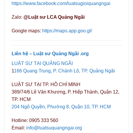
https://www.facebook.com/luatsugioiquangngai
Zalo:
@Luật sư LCA Quảng Ngãi
Google maps:
https://maps.app.goo.gl/
Liên hệ – Luật sư Quảng Ngãi .org
LUẬT SƯ TẠI QUẢNG NGÃI
1
166 Quang Trung, P. Chánh Lộ, TP. Quảng Ngãi
LUẬT SƯ TẠI TP. HỒ CHÍ MINH
389/74/6 Lê Văn Khương, P. Hiệp Thành, Quận 12,
TP. HCM
204 Ngô Quyền, Phường 8, Quận 10, TP. HCM
Hotline: 0905 333 560
Email:
info@luatsuquangngai.org