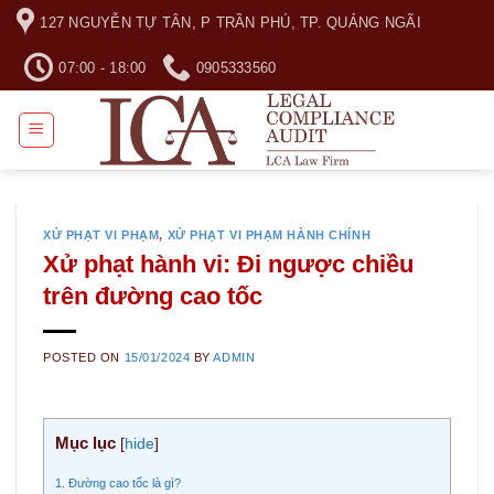
Skip
127 NGUYỄN TỰ TÂN, P TRẦN PHÚ, TP. QUẢNG NGÃI
to
content
07:00 - 18:00
0905333560
XỬ PHẠT VI PHẠM
,
XỬ PHẠT VI PHẠM HÀNH CHÍNH
Xử phạt hành vi: Đi ngược chiều
trên đường cao tốc
POSTED ON
15/01/2024
BY
ADMIN
Mục lục
[
hide
]
1. Đường cao tốc là gì?