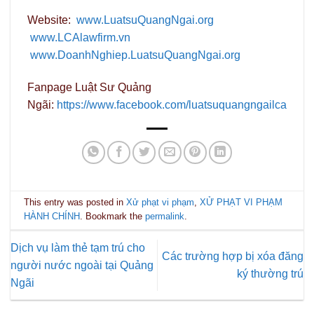
Website:
www.LuatsuQuangNgai.org
www.LCAlawfirm.vn
www.DoanhNghiep.LuatsuQuangNgai.org
Fanpage Luật Sư Quảng
Ngãi:
https://www.facebook.com/luatsuquangngailca
This entry was posted in
Xử phạt vi phạm
,
XỬ PHẠT VI PHẠM
HÀNH CHÍNH
. Bookmark the
permalink
.
Dịch vụ làm thẻ tạm trú cho
Các trường hợp bị xóa đăng
người nước ngoài tại Quảng
ký thường trú
Ngãi