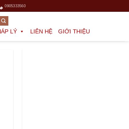
0905333560
HÁP LÝ
LIÊN HỆ
GIỚI THIỆU