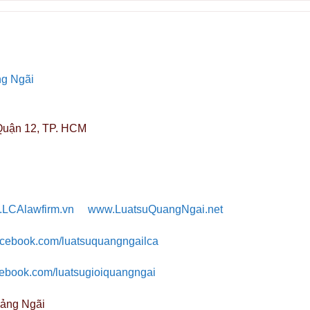
ng Ngãi
Quận 12, TP. HCM
LCAlawfirm.vn
www.LuatsuQuangNgai.net
facebook.com/luatsuquangngailca
cebook.com/luatsugioiquangngai
g Ngãi