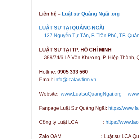
Liên hệ –
Luật sư Quảng Ngãi .org
LUẬT SƯ TẠI QUẢNG NGÃI
127 Nguyễn Tự Tân, P. Trần Phú, TP. Quả
LUẬT SƯ TẠI TP. HỒ CHÍ MINH
389/74/6 Lê Văn Khương, P. Hiệp Thành, 
Hotline:
0905 333 560
Email:
info@lcalawfirm.vn
Website:
www.LuatsuQuangNgai.org
www.
Fanpage Luật Sư Quảng Ngãi:
https://www.
Công ty Luật LCA :
https://www.fa
Zalo OAM : Luật sư LCA Quản