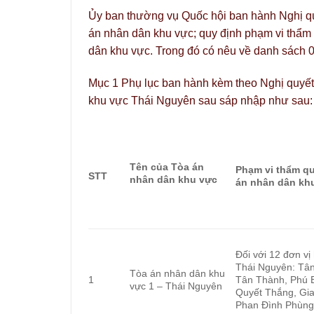
Ủy ban thường vụ Quốc hội ban hành Nghị q
án nhân dân khu vực; quy định phạm vi thẩm 
dân khu vực. Trong đó có nêu về danh sách 
Mục 1 Phụ lục ban hành kèm theo Nghị quyế
khu vực Thái Nguyên sau sáp nhập như sau:
Tên của Tòa án
Phạm vi thẩm qu
STT
nhân dân khu vực
án nhân dân kh
Đối với 12 đơn vị
Thái Nguyên: Tâ
Tòa án nhân dân khu
1
Tân Thành, Phú B
vực 1 – Thái Nguyên
Quyết Thắng, Gia
Phan Đình Phùng