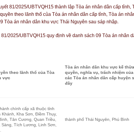
uyết 81/2025/UBTVQH15 thành lập Tòa án nhân dân cấp tỉnh, 
quyền theo lãnh thổ của Tòa án nhân dân cấp tỉnh, Tòa án nhâ
09 Tòa án nhân dân khu vực Thái Nguyên sau sáp nhập.
t 81/2025/UBTVQH15 quy định về danh sách 09 Tòa án nhân d
Tòa án nhân dân khu vực kế thừ
yền theo lãnh thổ của Tòa
quyền, nghĩa vụ, trách nhiệm của
u vực
các Tòa án nhân dân cấp huyện 
đây
 hành chính cấp xã thuộc tỉnh
n Khánh, Kha Sơn, Điềm Thụy,
ình, Tân Cương, Quan Triều,
thành phố Thái Nguyên, Phú Bình
 Sàng, Tích Lương, Linh Sơn,
.