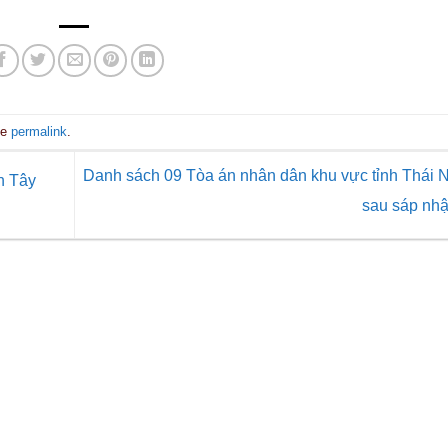
he
permalink
.
Danh sách 09 Tòa án nhân dân khu vực tỉnh Thái 
h Tây
sau sáp nh