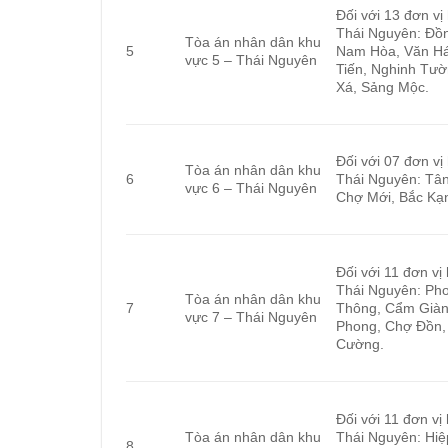
Đối với 13 đơn vị
Thái Nguyên: Đồn
Tòa án nhân dân khu
5
Nam Hòa, Văn Há
vực 5 – Thái Nguyên
Tiến, Nghinh Tườ
Xá, Sảng Mộc.
Đối với 07 đơn vị
Tòa án nhân dân khu
6
Thái Nguyên: Tân
vực 6 – Thái Nguyên
Chợ Mới, Bắc Kạn
Đối với 11 đơn vị
Thái Nguyên: Ph
Tòa án nhân dân khu
7
Thông, Cẩm Giàn
vực 7 – Thái Nguyên
Phong, Chợ Đồn,
Cường.
Đối với 11 đơn vị
Tòa án nhân dân khu
Thái Nguyên: Hiệ
8