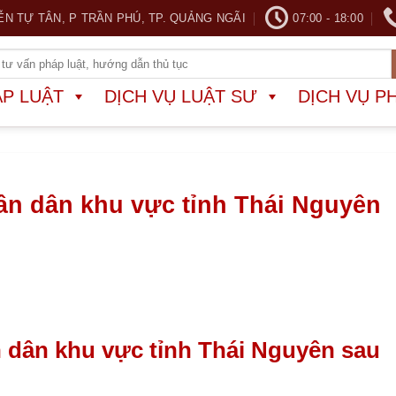
ỄN TỰ TÂN, P TRẦN PHÚ, TP. QUẢNG NGÃI
07:00 - 18:00
ÁP LUẬT
DỊCH VỤ LUẬT SƯ
DỊCH VỤ P
ân dân khu vực tỉnh Thái Nguyên
 dân khu vực tỉnh Thái Nguyên sau