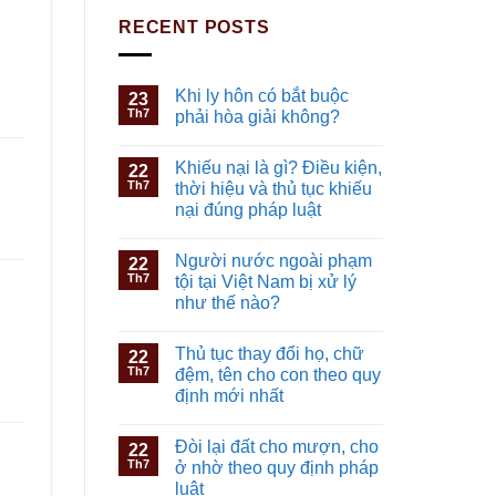
RECENT POSTS
Khi ly hôn có bắt buộc
23
Th7
phải hòa giải không?
Khiếu nại là gì? Điều kiện,
22
Th7
thời hiệu và thủ tục khiếu
nại đúng pháp luật
Người nước ngoài phạm
22
Th7
tội tại Việt Nam bị xử lý
như thế nào?
Thủ tục thay đổi họ, chữ
22
Th7
đệm, tên cho con theo quy
định mới nhất
Đòi lại đất cho mượn, cho
22
Th7
ở nhờ theo quy định pháp
luật