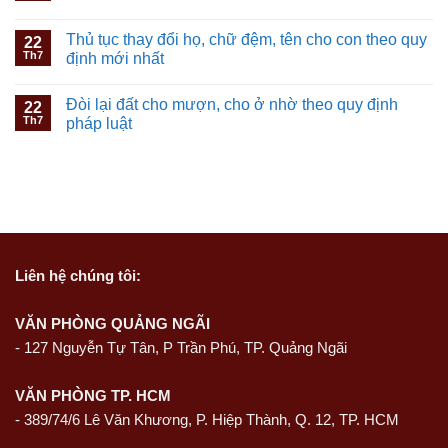
Thủ tục thay đổi họ, chữ đệm, tên cho con theo quy
22
Th7
định mới nhất
Đòi lại đất cho mượn, cho ở nhờ theo quy định
22
Th7
pháp luật
Liên hệ
chúng tôi:
VĂN PHÒNG QUẢNG NGÃI
-
127 Nguyễn Tự Tân, P Trần Phú, TP. Quảng Ngãi
VĂN PHÒNG TP. HCM
- 389/74/6 Lê Văn Khương, P. Hiệp Thành, Q. 12, TP. HCM