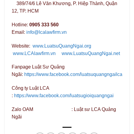
389/74/6 Lê Văn Khương, P. Hiệp Thành, Quận
12, TP. HCM
Hotline:
0905 333 560
Email:
info@lcalawfirm.vn
Website:
www.LuatsuQuangNgai.org
www.LCAlawfirm.vn
www.LuatsuQuangNgai.net
Fanpage Luật Sư Quảng
Ngãi:
https://www.facebook.com/luatsuquangngailca
Công ty Luật LCA
:
https://www.facebook.com/luatsugioiquangngai
Zalo OAM : Luật sư LCA Quảng
Ngãi