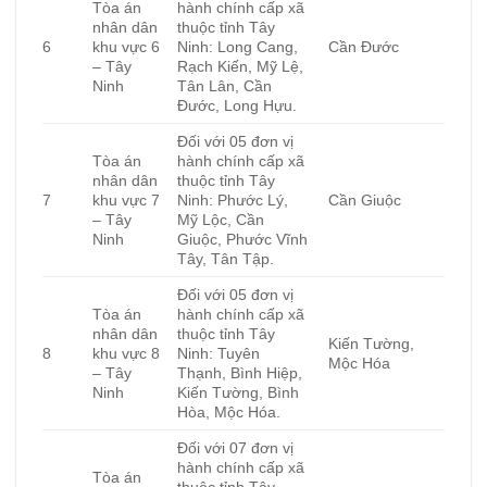
Tòa án
hành chính cấp xã
nhân dân
thuộc tỉnh Tây
6
khu vực 6
Ninh: Long Cang,
Cần Đước
– Tây
Rạch Kiến, Mỹ Lệ,
Ninh
Tân Lân, Cần
Đước, Long Hựu.
Đối với 05 đơn vị
Tòa án
hành chính cấp xã
nhân dân
thuộc tỉnh Tây
7
khu vực 7
Ninh: Phước Lý,
Cần Giuộc
– Tây
Mỹ Lộc, Cần
Ninh
Giuộc, Phước Vĩnh
Tây, Tân Tập.
Đối với 05 đơn vị
Tòa án
hành chính cấp xã
nhân dân
thuộc tỉnh Tây
Kiến Tường,
8
khu vực 8
Ninh: Tuyên
Mộc Hóa
– Tây
Thạnh, Bình Hiệp,
Ninh
Kiến Tường, Bình
Hòa, Mộc Hóa.
Đối với 07 đơn vị
hành chính cấp xã
Tòa án
thuộc tỉnh Tây