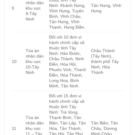
nhân dân
Ninh: Khánh Hưng,
Tân Hưng, Vĩnh
9
khu vực
Vĩnh Hưng, Tuyên
Hưng
9-Tây
Bình, Vĩnh Châu,
Ninh
Tân Hưng, Vĩnh
Thạnh, Hưng Điền.
Đối với 10 đơn vị
hành chính cấp xã
thuộc tỉnh Tây
Tòa án
Châu Thành
Ninh: Hảo Đước,
nhân dân
(Tây Ninh),
Châu Thành, Ninh
10
khu vực
thành phố Tây
Điền, Hòa Hội,
10-Tây
Ninh, Hòa
Phước Vinh, Thanh
Ninh
Thành
Điền, Hòa Thành,
Long Hoa, Bình
Minh, Tân Ninh.
Đối với 15 đơn vị
hành chính cấp xã
thuộc tỉnh Tây
Ninh: Trà Vong,
Tòa án
Thạnh Bình, Tân
nhân dân
Biên, Tân Lập, Tân
Tân Biên, Tân
11
khu vực
Hòa, Tân Thành,
Châu, Dương
11 – Tây
Tân Hội, Tân Phú,
Minh Châu