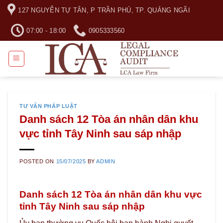
Skip
127 NGUYỄN TỰ TÂN, P TRẦN PHÚ, TP. QUẢNG NGÃI
to
content
07:00 - 18:00
0905333560
TƯ VẤN PHÁP LUẬT
Danh sách 12 Tòa án nhân dân khu
vực tỉnh Tây Ninh sau sáp nhập
POSTED ON
15/07/2025
BY
ADMIN
Danh sách 12 Tòa án nhân dân khu vực
tỉnh Tây Ninh sau sáp nhập