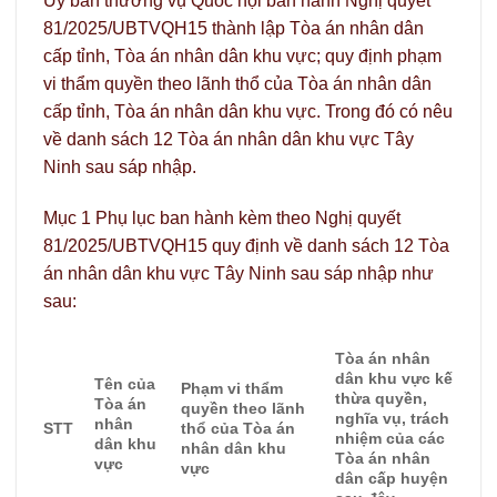
Ủy ban thường vụ Quốc hội ban hành Nghị quyết
81/2025/UBTVQH15 thành lập Tòa án nhân dân
cấp tỉnh, Tòa án nhân dân khu vực; quy định phạm
vi thẩm quyền theo lãnh thổ của Tòa án nhân dân
cấp tỉnh, Tòa án nhân dân khu vực. Trong đó có nêu
về danh sách 12 Tòa án nhân dân khu vực Tây
Ninh sau sáp nhập.
Mục 1 Phụ lục ban hành kèm theo Nghị quyết
81/2025/UBTVQH15 quy định về danh sách 12 Tòa
án nhân dân khu vực Tây Ninh sau sáp nhập như
sau:
Tòa án nhân
dân khu vực kế
Tên của
Phạm vi thẩm
thừa quyền,
Tòa án
quyền theo lãnh
nghĩa vụ, trách
nhân
STT
thổ của Tòa án
nhiệm của các
dân khu
nhân dân khu
Tòa án nhân
vực
vực
dân cấp huyện