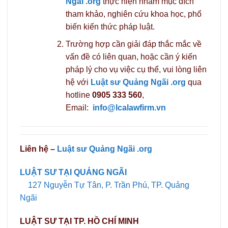
Ngãi .org
thực hiện nhằm mục đích
tham khảo, nghiên cứu khoa học, phổ
biến kiến thức pháp luật.
Trường hợp cần giải đáp thắc mắc về
vấn đề có liên quan, hoặc cần ý kiến
pháp lý cho vụ việc cụ thể, vui lòng liên
hệ với
Luật sư Quảng Ngãi .org
qua
hotline
0905 333 560
,
Email:
info@lcalawfirm.vn
Liên hệ –
Luật sư Quảng Ngãi .org
LUẬT SƯ TẠI QUẢNG NGÃI
127 Nguyễn Tự Tân, P. Trần Phú, TP. Quảng
Ngãi
LUẬT SƯ TẠI TP. HỒ CHÍ MINH