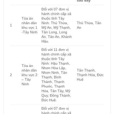
sau đây
Đối với 07 đơn vị
hành chính cấp xã
Tòa án
thuộc tỉnh Tây
nhân dân
Ninh: Thủ Thừa,
Thủ Thừa, Tân
1
khu vực 1
Mỹ An, Mỹ Thạnh,
An
-Tây Ninh
Tân Long, Long
An, Tân An, Khánh
Hậu.
Đối với 11 đơn vị
hành chính cấp xã
thuộc tỉnh Tây
Ninh: Hậu Thạnh,
Tòa án
Nhơn Hòa Lập,
nhân dân
Tân Thạnh,
Nhơn Ninh, Tân
2
khu vực 2
Thạnh Hóa, Đức
Thạnh, Bình
– Tây
Huệ
Thành, Thạnh
Ninh
Phước, Thạnh
Hóa, Tân Tây, Mỹ
Quy, Đông Thành,
Đức Huệ.
Đối với 07 đơn vị
hành chính cấp xã