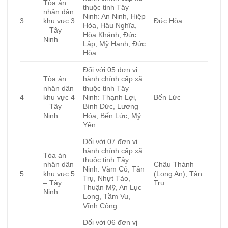
Tòa án
thuộc tỉnh Tây
nhân dân
Ninh: An Ninh, Hiệp
3
khu vực 3
Đức Hòa
Hòa, Hậu Nghĩa,
– Tây
Hòa Khánh, Đức
Ninh
Lập, Mỹ Hạnh, Đức
Hòa.
Đối với 05 đơn vị
Tòa án
hành chính cấp xã
nhân dân
thuộc tỉnh Tây
4
khu vực 4
Ninh: Thạnh Lợi,
Bến Lức
– Tây
Bình Đức, Lương
Ninh
Hòa, Bến Lức, Mỹ
Yên.
Đối với 07 đơn vị
hành chính cấp xã
Tòa án
thuộc tỉnh Tây
nhân dân
Châu Thành
Ninh: Vàm Cỏ, Tân
5
khu vực 5
(Long An), Tân
Trụ, Nhựt Tảo,
– Tây
Trụ
Thuận Mỹ, An Lục
Ninh
Long, Tầm Vu,
Vĩnh Công.
Đối với 06 đơn vị